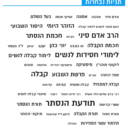
תגיות נבחרות
בעל הסולם
אמונה
אדם סיני
אהבה
אפיקי חכמה
הזוהר היומי
היסוד השבועי
האם מותר לנשים ללמוד קבלה
הרב אדם סיני
חכמת הנסתר
זוגיות
חכמת הקבלה
יוני כהן
יעקב
ל"ג בעומר
טו בשבט
יצחק
לימודי חסידות לנשים
לימוד קבלה לנשים
מיסטיקה
ליקוטי מוהר"ן
סוכות
מיסטיקה יהודית
מלחמה
קבלה
פרשת השבוע
ספר הזוהר
פורים
קבלה למתחיל
קורונה
קבלה מעשית
קליפות
שיעורי קבלה לנשים
רבי ברוך שלום הלוי אשלג
רבי חיים ויטאל
רשבי
תודעת הנסתר
תורת הנסתר
שערי קדושה
תורת הקבלה
תיקוני הזוהר
תורת הסוד
תיקון ליל שבועות
תלמוד עשר הספירות
תפילה