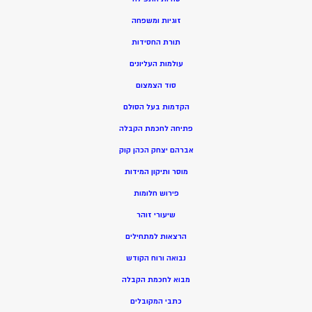
זוגיות ומשפחה
תורת החסידות
עולמות העליונים
סוד הצמצום
הקדמות בעל הסולם
פתיחה לחכמת הקבלה
אברהם יצחק הכהן קוק
מוסר ותיקון המידות
פירוש חלומות
שיעורי זוהר
הרצאות למתחילים
נבואה ורוח הקודש
מ
בוא לחכמת הקבלה
כתבי המקובלים