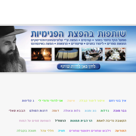
איך בנוי רחם
איסור לימוד קבלה
אישה
אני לדודי ודודי לי
ג קליפות
גבר מוכה
גדלות
גוג ומגוג
גלות וגאולה
דומה
דרגות הסולם
הבבא סאלי
הקשבה נדיבה לאמת
הר הבית תמונות
הרמח"ל
השפעת סמים על המוח
התודעה
וילבש שחורים ויתעטף שחורים
חוויה
חללי צהל
חנוכה בקבלה