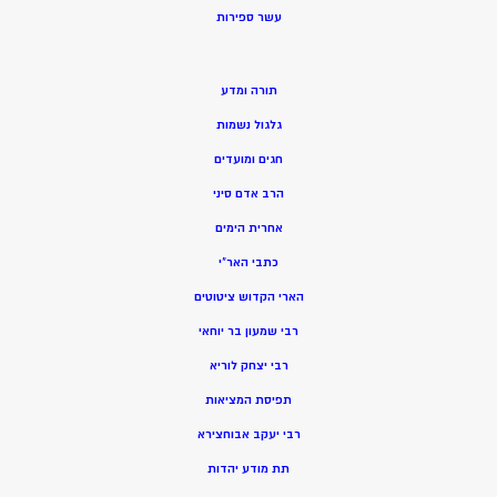
ע
שר ספירות
תורה ומדע
גלגול נשמות
חגים ומועדים
הרב אדם סיני
אחרית הימים
כתבי האר”י
הארי הקדוש ציטוטים
רבי שמעון בר יוחאי
רבי יצחק לוריא
תפיסת המציאות
רבי יעקב אבוחצירא
תת מודע יהדות