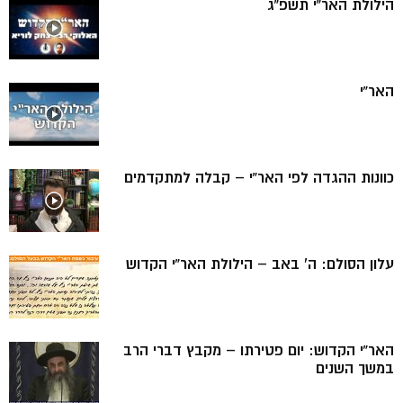
הילולת האר”י תשפ”ג
האר”י
כוונות ההגדה לפי האר”י – קבלה למתקדמים
עלון הסולם: ה’ באב – הילולת האר”י הקדוש
האר”י הקדוש: יום פטירתו – מקבץ דברי הרב
במשך השנים