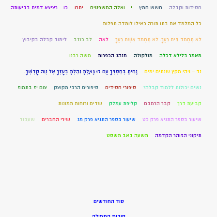
חסידות וקבלה
חשש חמץ
י – ואלה המשפטים
יתרו
כו – רציצא דמית בביעותה
כל המלמד את בתו תורה כאילו לומדה תפלות
לֹא תַחְמֹד בֵּית רֵעֶךָ. לֹא תַחְמֹד אֵשֶׁת רֵעֶךָ
לאה
לב כוזב
לימוד קבלה בקיבוץ
מאמר בלילא דכלה
מולקולה
מנהג הכפרות
משה רבנו
נד – ויהי מקץ שנתים ימים
נָחִיתָ בְחַסְדְּךָ עַם זוּ גָּאָלְתָּ נֵהַלְתָּ בְעָזְּךָ אֶל נְוֵה קָדְשֶׁךָ.
נשים יכולות ללמוד קבלה?
סיפורי חסידים
סיפורים הרבי מקוצק
צום יז בתמוז
קביעת דרך
קבר הרמבם
קליפת עמלק
שדים ורוחות תמונות
שיעור בספר התניא פרק כט
שיעור בספר התניא פרק מג
שירי החברים
שעבוד
תיקוני הזוהר הקדמה
תשעה באב תשסט
סוד החודשים
סודות התפילה