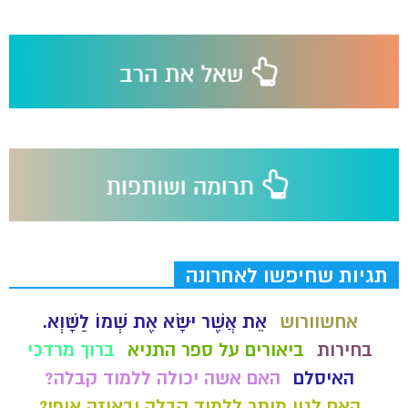
תגיות שחיפשו לאחרונה
אחשוורוש
אֵת אֲשֶׁר יִשָּׂא אֶת שְׁמוֹ לַשָּׁוְא.
בחירות
ביאורים על ספר התניא
ברוך מרדכי
האיסלם
האם אשה יכולה ללמוד קבלה?
האם לגוי מותר ללמוד קבלה ובאיזה אופן?