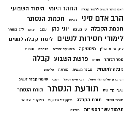
הזוהר היומי
היסוד השבועי
האם מותר לנשים ללמוד קבלה
הרב אדם סיני
חכמת הנסתר
זוגיות
חכמת הקבלה
יוני כהן
יעקב
ל"ג בעומר
טו בשבט
יצחק
לימודי חסידות לנשים
לימוד קבלה לנשים
מיסטיקה
ליקוטי מוהר"ן
סוכות
מיסטיקה יהודית
מלחמה
קבלה
פרשת השבוע
ספר הזוהר
פורים
קבלה למתחיל
קורונה
קבלה מעשית
קליפות
שיעורי קבלה לנשים
רבי ברוך שלום הלוי אשלג
רבי חיים ויטאל
רשבי
תודעת הנסתר
תורת הנסתר
שערי קדושה
תורת הקבלה
תיקוני הזוהר
תורת הסוד
תיקון ליל שבועות
תלמוד עשר הספירות
תפילה