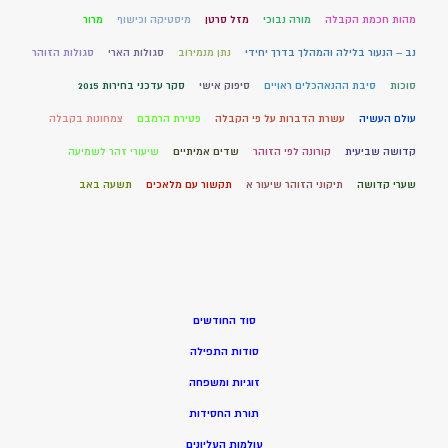
מהות חכמת הקבלה
מורה נבוכי
מזל סרטן
מיסטיקה וכישוף
מרור
נב – הנעור בלילה והמהלך בדרך יחידי
נתן מנמירוב
סגולות הארי
סגולות הזוהר
סוכות
סיבת ההנאהכלים ראויים
סיפוק אישי
סקר עדכני בחירות 2015
עולם העשיה
עשרת הדברות על פי הקבלה
פטירת הרמבם
צמחונות בקבלה
קדושה שביעית
קורונה לפי הזוהר
שדים אמיתיים
שיעורי זהר לשמיעה
שערי קדושה
תיקוני הזוהר שיעור א
תקשור עם מלאכים
תשעה באב
סוד החודשים
סודות התפילה
זוגיות ומשפחה
תורת החסידות
עולמות העליונים