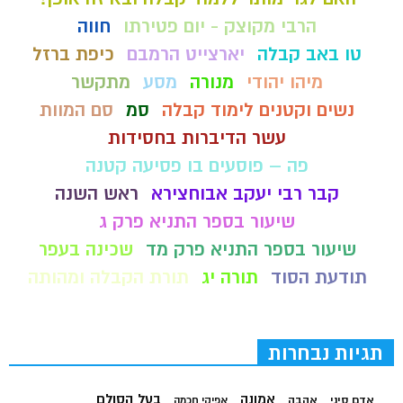
הרבי מקוצק - יום פטירתו
חווה
טו באב קבלה
יארצייט הרמבם
כיפת ברזל
מיהו יהודי
מנורה
מסע
מתקשר
נשים וקטנים לימוד קבלה
סמ
סם המוות
עשר הדיברות בחסידות
פה – פוסעים בו פסיעה קטנה
קבר רבי יעקב אבוחצירא
ראש השנה
שיעור בספר התניא פרק ג
שיעור בספר התניא פרק מד
שכינה בעפר
תודעת הסוד
תורה יג
תורת הקבלה ומהותה
תגיות נבחרות
בעל הסולם
אמונה
אדם סיני
אהבה
אפיקי חכמה