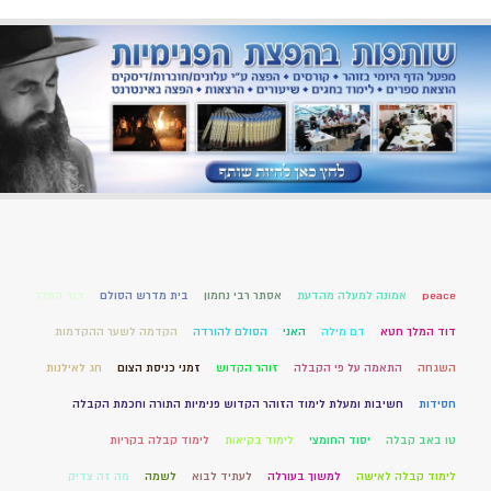
peace
אמונה למעלה מהדעת
אסתר רבי נחמון
בית מדרש הסולם
דוד המלך
דוד המלך חטא
דם מילה
האני
הסולם להורדה
הקדמה לשער ההקדמות
השגחה
התאמה על פי הקבלה
זוהר הקדוש
זמני כניסת הצום
חג לאילנות
חסידות
חשיבות ומעלת לימוד הזוהר הקדוש פנימיות התורה וחכמת הקבלה
טו באב קבלה
יסוד החומצי
לימוד בקיאות
לימוד קבלה בקריות
לימוד קבלה לאישה
למשוך בעורלה
לעתיד לבוא
לשמה
מה זה צדיק