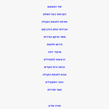
סוד הצמצום
הקדמות בעל הסולם
פתיחה לחכמת הקבלה
אברהם יצחק הכהן קוק
מוסר ותיקון המידות
פירוש חלומות
שיעורי זוהר
הרצאות למתחילים
נבואה ורוח הקודש
מ
בוא לחכמת הקבלה
כתבי המקובלים
ע
שר ספירות
תורה ומדע