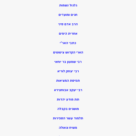
גלגול נשמות
חגים ומועדים
הרב אדם סיני
אחרית הימים
כתבי האר”י
הארי הקדוש ציטוטים
רבי שמעון בר יוחאי
רבי יצחק לוריא
תפיסת המציאות
רבי יעקב אבוחצירא
תת מודע יהדות
מושגים בקבלה
תלמוד עשר הספירות
משיח וגאולה