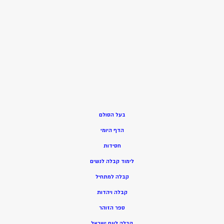
בעל הסולם
הדף היומי
חסידות
ל
ימוד קבלה לנשים
ק
בלה למתחיל
ק
בלה ויהדות
ספר הזוהר
קבלה לעם ישראל