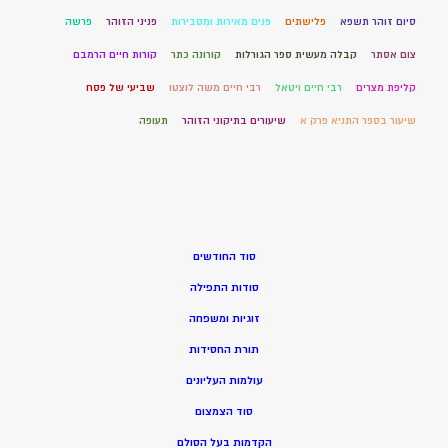
סיום זוהר תשפא
פלישתים
פנים מאירות ומסבירות
פניני הזוהר
פרשה
צום אסתר
קבלה מעשית ספר הגורלות
קורונה כתר
קורות חיים הרמבם
קליפת מצרים
רבי חיים ויטאל
רבי חיים משה לוצטו
שביעי של פסח
שיעור בספר התניא פרק א
שיעורים בתיקוני הזוהר
תעופה
סוד החודשים
סודות התפילה
זוגיות ומשפחה
תורת החסידות
עולמות העליונים
סוד הצמצום
הקדמות בעל הסולם