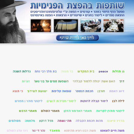
13 מזלות
peace
בית המקדש
בר מצווה
בת מלך רבי נחמ
גדלות השגה
דרך
האם אשה יכולה ללמוד קבלה?
השפעת סמים על בני נוער
זוגיות
זיווג האמת
חורבן
חכמת הנסתר
טומאה קליפות
ישועות לשידוך
כי תשא
לילה לבן
לימוד קבלה לרווקות
לימודי חסידות לנשים
ליקוטי מוהר ן מפורש
ליקוטי מוהרן לקריאה
מאמרי האדמור הזקן
מאמרי הסולם
מאמרי הרבש
מדריך סיאנס
מהות חכמת הקבלה
מהי נשמה
מזל דרקון
מלחמה
מסולמים
משה חיים לוצאטו
משה רבנו רעיא מהימנא
מתאבד
נהר די נור
ניוז עלון הסולם