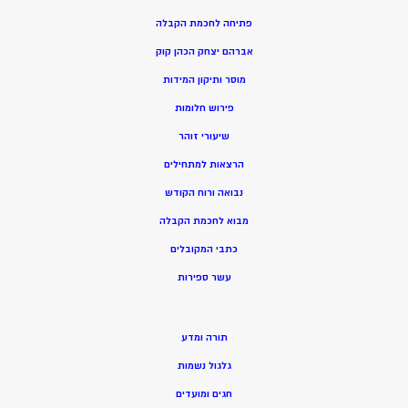
פתיחה לחכמת הקבלה
אברהם יצחק הכהן קוק
מוסר ותיקון המידות
פירוש חלומות
שיעורי זוהר
הרצאות למתחילים
נבואה ורוח הקודש
מ
בוא לחכמת הקבלה
כתבי המקובלים
ע
שר ספירות
תורה ומדע
גלגול נשמות
חגים ומועדים