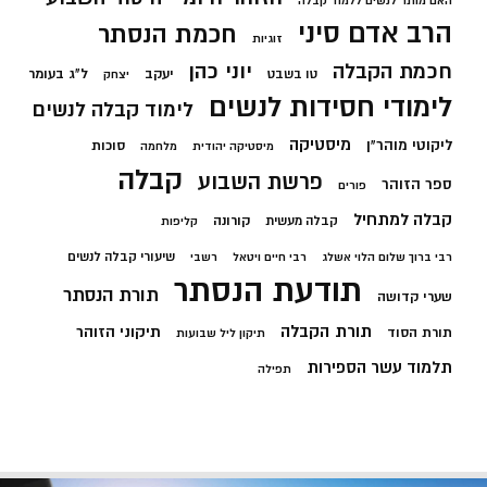
האם מותר לנשים ללמוד קבלה
הרב אדם סיני
חכמת הנסתר
זוגיות
חכמת הקבלה
יוני כהן
יעקב
ל"ג בעומר
טו בשבט
יצחק
לימודי חסידות לנשים
לימוד קבלה לנשים
מיסטיקה
ליקוטי מוהר"ן
סוכות
מיסטיקה יהודית
מלחמה
קבלה
פרשת השבוע
ספר הזוהר
פורים
קבלה למתחיל
קורונה
קבלה מעשית
קליפות
שיעורי קבלה לנשים
רבי ברוך שלום הלוי אשלג
רבי חיים ויטאל
רשבי
תודעת הנסתר
תורת הנסתר
שערי קדושה
תורת הקבלה
תיקוני הזוהר
תורת הסוד
תיקון ליל שבועות
תלמוד עשר הספירות
תפילה