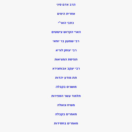
הרב אדם סיני
אחרית הימים
כתבי האר”י
הארי הקדוש ציטוטים
רבי שמעון בר יוחאי
רבי יצחק לוריא
תפיסת המציאות
רבי יעקב אבוחצירא
תת מודע יהדות
מושגים בקבלה
תלמוד עשר הספירות
משיח וגאולה
מאמרים בקבלה
מאמרים בחסידות