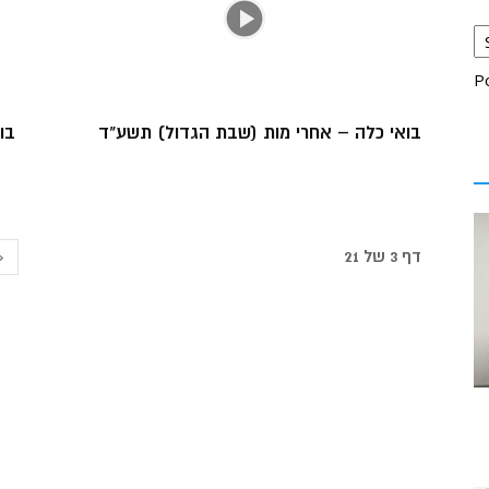
P
בואי כלה – אחרי מות (שבת הגדול) תשע"ד
בו
דף 3 של 21