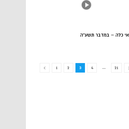
אי כלה – במדבר תשע"ה
...
1
2
3
4
21