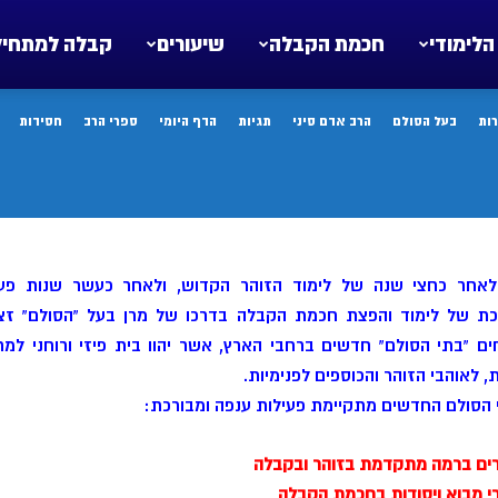
הלימודי
חכמת הקבלה
שיעורים
קבלה למתחיל
ות
בעל הסולם
הרב אדם סיני
תגיות
הדף היומי
ספרי הרב
חסידות
לאחר כחצי שנה של לימוד הזוהר הקדוש, ולאחר כעשר שנות פעי
כת של לימוד והפצת חכמת הקבלה בדרכו של מרן בעל “הסולם” זצו
ם “בתי הסולם” חדשים ברחבי הארץ, אשר יהוו בית פיזי ורוחני למ
 לאוהבי הזוהר והכוספים לפנימיות.
הסולם החדשים מתקיימת פעילות ענפה ומבורכת:
רים ברמה מתקדמת בזוהר ובקבלה
י מבוא ויסודות בחכמת הקבלה