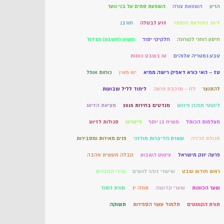
הריון
השוואת צורה
השפעת סמים על בני נוער
זיווג בתודעת הנסתר
זרע לבטלה
חורבן
חיסון רוחני לקורונה
חלקיקי יסוד
חשוון (חשבון) הגדול
טבע גמטריה אלוהים
טו בשבט כוונות
טז – האי כורא דאפיק רישה ממיא
יש מאין
כוחות אופל
להתנצר
לח – מרכבת פרעה
לימוד לליל שבועות
ליקוטי מוהרן פירוש
מנדטים בחירות 2015
מציאת הזיווג
מצלמות הכותל
משיח בן יוסף
נייטרינו
סגולות לזיווג
סגולת זכירה
עשרת הדיברות מודרני
פנים מאירות ומסבירות
פרעה יונק מישראל
ציטוט השבוע
קבלה מעשית אהבה
ראש חודש שבט
שיעורי זוהר לנשים
שירי החברים
שער הכוונות
שערי קדושה
תורה יג
תורת הסוד
תורת הקוונטים
תלמוד עשר הספירות
תשוקה