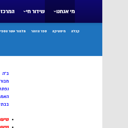
מי אנחנו
שידור חי
המרכז 
קבלה
מיסטיקה
ספר הזוהר
תלמוד עשר הספיר
ב”ה 
מבור
נפתחי
האמת,
בבתי 
שיעו
שיעור