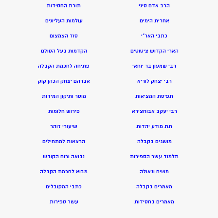
הרב אדם סיני
תורת החסידות
אחרית הימים
עולמות העליונים
כתבי האר”י
סוד הצמצום
הארי הקדוש ציטוטים
הקדמות בעל הסולם
רבי שמעון בר יוחאי
פתיחה לחכמת הקבלה
רבי יצחק לוריא
אברהם יצחק הכהן קוק
תפיסת המציאות
מוסר ותיקון המידות
רבי יעקב אבוחצירא
פירוש חלומות
תת מודע יהדות
שיעורי זוהר
מושגים בקבלה
הרצאות למתחילים
תלמוד עשר הספירות
נבואה ורוח הקודש
משיח וגאולה
מ
בוא לחכמת הקבלה
מאמרים בקבלה
כתבי המקובלים
מאמרים בחסידות
ע
שר ספירות