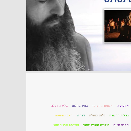
אדם סיני
אשמורת הבוקר
בחיר בחלום
בלילא דכלה
גדלות ההשגה
גלות וגאולה
דרך ה'
האסון תשפא
הדרת נשים
הילולא האביר יעקב
הקדמת ספר הזוהר