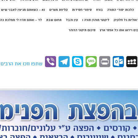
הלכות יסודי התורה
בורח
סיפורי חסידות
קליפת מצרים
נא – כשאתם מגיעין לאבני שיש 
ואליות גל חלקיק
ליקוטי מוהרן תורה ו
קין והבל
תחום שבת
לד – ואתם תהיו לי ממלכת כהנ
ים וייראו אתו כל אפסי ארץ
סיכום תיקוני הזוהר
Viber
Telegram
Skype
Message
Outlook.com
Print
MySpace
Gmai
שתפו וזכו את הרבים (