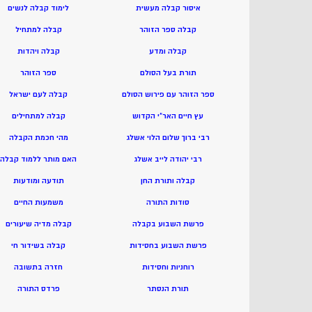
איסור קבלה מעשית
ל
ימוד קבלה לנשים
קבלה ספר הזוהר
ק
בלה למתחיל
קבלה ומדע
ק
בלה ויהדות
תורת בעל הסולם
ספר הזוהר
ספר הזוהר עם פירוש הסולם
קבלה לעם ישראל
עץ חיים האר”י הקדוש
קבלה למתחילים
רבי ברוך שלום הלוי אשלג
מהי חכמת הקבלה
רבי יהודה לייב אשלג
האם מותר ללמוד קבלה
קבלה ותורת החן
תודעה ומודעות
סודות התורה
משמעות החיים
פרשת השבוע בקבלה
קבלה מדיה שיעורים
פרשת השבוע בחסידות
קבלה בשידור חי
רוחניות וחסידות
חזרה בתשובה
תורת הנסתר
פרדס התורה