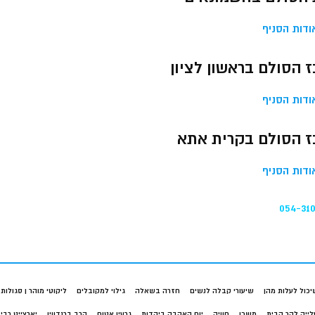
ודות הסניף
 הסולם בראשון לציון
ודות הסניף
ז הסולם בקרית אתא
ודות הסניף
054-31
יכול לעלות מהן
שיעורי קבלה לנשים
חזרה בשאלה
גילוי למקובלים
ליקוטי מוהר ן סגולות
לייה להר הבית
משכן
חוויה
יום האהבה ביהדות
גרעין אטום
הרב ברנדווין
יארצייט רבי 