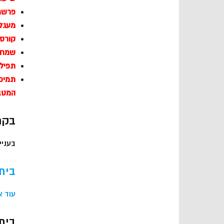
פרשת
מעגל 
קורסי
שמחות
תפילו
תמיכ
המטב
בקר
בעניין
בית
עוד א
בית