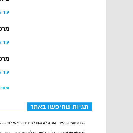
עוד א
מרכז
עוד א
מרכ
עוד א
08878
תגיות שחיפשו באתר
מכירת חמץ און ליין
האדם לא נבחן לפי ירידותיו אלא לפי מה ש
לֹא תִשָּׂא אֶת שֵׁם יְהוָה אֱלֹהֶיךָ לַשָּׁוְא - כִּי לֹא יְנַקֶּה יְהֹוָה
זמן
ע