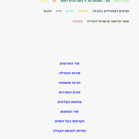
צופן היקום
צט – ואתחנן אל ה בעת ההיא לאמר
צל
קדיש
קורסים למתחילים בקבלה
קליפות
רב"ש
רדיו
רמבם
שערי קדושה שיעורים להורדה
תשוקה
סוד החודשים
סודות התפילה
זוגיות ומשפחה
תורת החסידות
עולמות העליונים
סוד הצמצום
הקדמות בעל הסולם
פתיחה לחכמת הקבלה