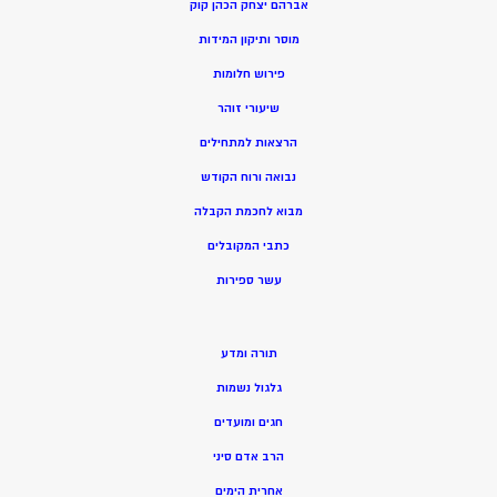
אברהם יצחק הכהן קוק
מוסר ותיקון המידות
פירוש חלומות
שיעורי זוהר
הרצאות למתחילים
נבואה ורוח הקודש
מ
בוא לחכמת הקבלה
כתבי המקובלים
ע
שר ספירות
תורה ומדע
גלגול נשמות
חגים ומועדים
הרב אדם סיני
אחרית הימים