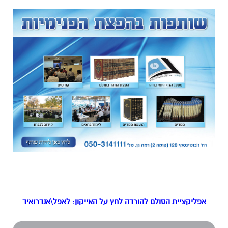
אפליקציית הסולם להורדה לחץ על האייקון: לאפל\אנדרואיד