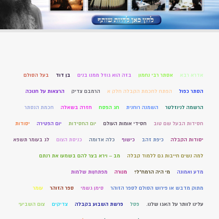
אדרא רבא
אסתר רבי נחמון
בזה הוא גוזל ממנו בנים
בן דוד
בעל הסולם
הסתר כפול
הפתח לחכמת הקבלה חלק א
הרמבם צדיק
הרצאות על חנוכה
הרשמה לניוזלטר
השמנה רוחנית
חג הפסח
חזרה בשאלה
חכמת הנסתר
חסידות הבעל שם טוב
חסידי אומות העולם
יום החסידות
יום הפטירה
יסודות
יסודות הקבלה
כיפת זהב
כישוף
כלה אדומה
כניסת הצום
לג בעומר תשפא
למה נשים חייבות גם ללמוד קבלה
מב – וירא בצר להם בשמעו את רנתם
מדע ואמונה
מי היה הרמח"ל?
מנורה
מפתחןות שלמות
מתוק מדבש או פירוש הסולם לספר הזוהר
סימן גשמי
ספר הזוהר
עומר
עלינו לוותר על האגו שלנו.
פסל
פרשת השבוע בקבלה
צדיקים
צום השביעי