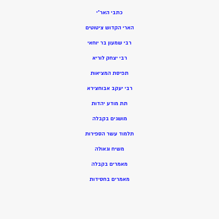
כתבי האר”י
הארי הקדוש ציטוטים
רבי שמעון בר יוחאי
רבי יצחק לוריא
תפיסת המציאות
רבי יעקב אבוחצירא
תת מודע יהדות
מושגים בקבלה
תלמוד עשר הספירות
משיח וגאולה
מאמרים בקבלה
מאמרים בחסידות