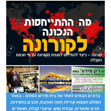
›
‹
✨הצטרפו לזוהר היומי- עשר דק ביום שיעור מתחילים עד
לנייד שלכם✨
דפי נחיתה
מוזמנים להצטרף לסבב
#4 בדף היומי בתלמוד
תובנות בתלמוד עשר
החיפוש, חבל אתה זה
עשר הספירות!
הספירות! לחצו כאן
לא.
ברוכים הבאים לאתר של
בית מדרש הסולם
– באתר
הסולם
תמצאו קהילה חמה ואוהבת, תכנים בחסידות,
חגים ומועדים, עבודת נפש,
שיעורי קבלה
,
מאמרים