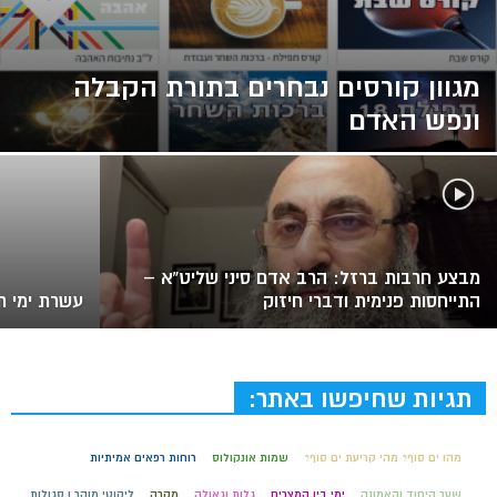
מגוון קורסים נבחרים בתורת הקבלה
ונפש האדם
מבצע חרבות ברזל: הרב אדם סיני שליט”א –
התייחסות פנימית ודברי חיזוק
עשרת ימי ת
תגיות שחיפשו באתר:
מהו ים סוף? מהי קריעת ים סוף?
שמות אונקולוס
רוחות רפאים אמיתיות
שער היחוד והאמונה
ימי בין המצרים
גלות וגאולה
מקרה
ליקוטי מוהר ן סגולות