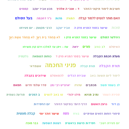
חשיבות לימוד תיקוני הזוהר
ד – אנכי ה אלהיך
מכון אביר יעקב
קסמים
בעל הסולם
האם מותר לנשים ללמוד קבלה
התורה
מהות
ג"ר דחכמה
סוכות
שיעור בספר התניא פרק ה
אביר יעקב
הרבי מקוצק - יום פטירתו
ניוזלטר הסולם
שיעור בספר התניא פרק ו
לֹא תַחְמֹד בֵּית רֵעֶךָ. לֹא תַחְמֹד אֵשֶׁת רֵעֶךָ
פורים
האיסלם
לב כוזב
יראה
עח – ויתן עז למלכו וירם קרן משיחו
מעלת חכמת הקבלה
שיעור בספר התניא פרק ד
כוחות הטומאה
גלקסיה
פניני החכמה
תורת הקבלה
תורת קבלה
אשמדאי
לימוד ליום תשעה באב
שבירת הכלים
להתאסלם
שידוכים בקבלה
לג בעומר תשפ
מכתבים
טהרה
יארצייט רבי נתן
סדר עולמי חדש
חמאס
ספירת העומר
נתיב תנינא
מיהו יהודי
טו באב לנשים
ב הפכים
תודעה גשמית
בן דוד
גרעין האטום
הדף היומי בתיקוני הזוהר
יום החסידות
פסח
קבלה מעשית
סיפורי רוחות רפאים אמיתיים
בורח
שיעור זוהר יומי
יום פטירת רשבי
חסידות פרשת בראשית
רצונות השפעה
גבר מוכה