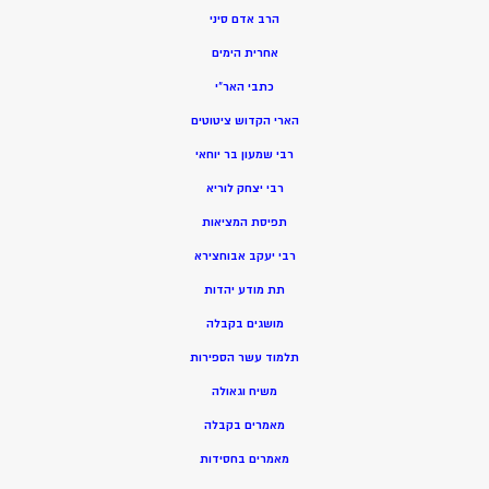
הרב אדם סיני
אחרית הימים
כתבי האר”י
הארי הקדוש ציטוטים
רבי שמעון בר יוחאי
רבי יצחק לוריא
תפיסת המציאות
רבי יעקב אבוחצירא
תת מודע יהדות
מושגים בקבלה
תלמוד עשר הספירות
משיח וגאולה
מאמרים בקבלה
מאמרים בחסידות