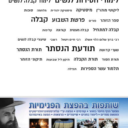
לימודי חסידות לנשים
לימוד קבלה לנשים
מיסטיקה
ליקוטי מוהר"ן
סוכות
מיסטיקה יהודית
מלחמה
קבלה
פרשת השבוע
ספר הזוהר
פורים
קבלה למתחיל
קורונה
קבלה מעשית
קליפות
שיעורי קבלה לנשים
רבי ברוך שלום הלוי אשלג
רבי חיים ויטאל
רשבי
תודעת הנסתר
תורת הנסתר
שערי קדושה
תורת הקבלה
תיקוני הזוהר
תורת הסוד
תיקון ליל שבועות
תלמוד עשר הספירות
תפילה