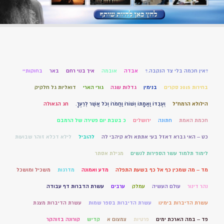
?אין חכמה בלי צד הנקבה.?
אבדה
אובמה
איך בנוי רחם
באר
בחוקותיי
בחירות 2015 סקרים
בנימין
גדלות שגה
גורי הארי
דואליות גל חלקיק
הילולא הרמח"ל
וְעַבְדּוֹ וַאֲמָתוֹ וְשׁוֹרוֹ וַחֲמֹרוֹ וְכֹל אֲשֶׁר לְרֵעֶךָ.
חג הגאולה
חכמת האמת
חתונה
ירושלים
כ בטבת יום פטירה של הרמבם
כט – האי גברא דאזל בעי אתתא ולא קיהבי לה
להוביל
לילא דכלא זוהר שבועות
לימוד תלמוד עשר הספירות לנשים
מגילת אסתר
מד – מה שמכין כף אל כף בשעת התפלה
מדע ואמונה
מדרגות
משכיל ומושכל
נהר דינור
עולם העשיה
עמלק
ערבים
עשרת הדברות דף עבודה
עשרת הדיברות בימינו
עשרת הדיברות בספר שמות
עשרת הדיברות מצגת
פד – במה הארכת ימים
פרטיות
צמצום א
קדיש
קורונה בזוהקר