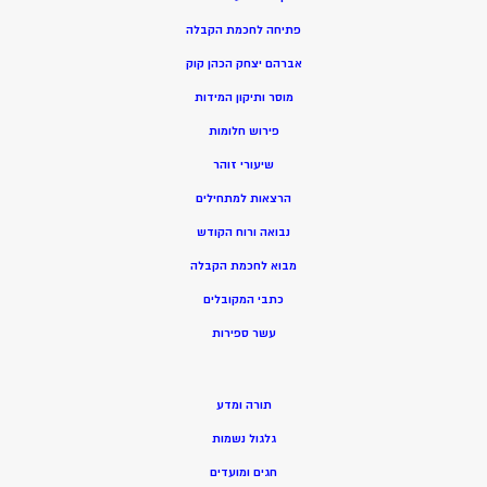
פתיחה לחכמת הקבלה
אברהם יצחק הכהן קוק
מוסר ותיקון המידות
פירוש חלומות
שיעורי זוהר
הרצאות למתחילים
נבואה ורוח הקודש
מ
בוא לחכמת הקבלה
כתבי המקובלים
ע
שר ספירות
תורה ומדע
גלגול נשמות
חגים ומועדים