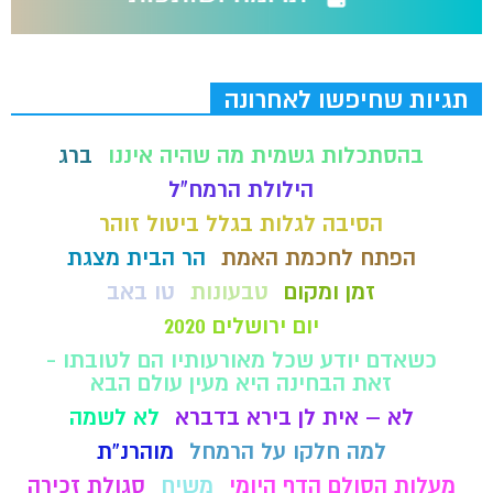
תגיות שחיפשו לאחרונה
בהסתכלות גשמית מה שהיה איננו
ברג
הילולת הרמח"ל
הסיבה לגלות בגלל ביטול זוהר
הפתח לחכמת האמת
הר הבית מצגת
זמן ומקום
טבעונות
טו באב
יום ירושלים 2020
כשאדם יודע שכל מאורעותיו הם לטובתו -
זאת הבחינה היא מעין עולם הבא
לא – אית לן בירא בדברא
לא לשמה
למה חלקו על הרמחל
מוהרנ”ת
מעלות הסולם הדף היומי
משיח
סגולת זכירה