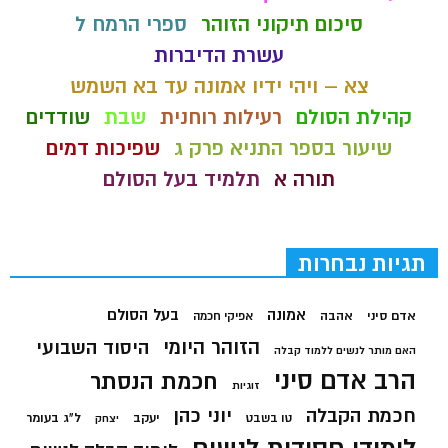
סיכום תיקוני הזוהר
ספרי הרמח ל
עשרת הדיברות
צא – ויהי ידיו אמונה עד בא השמש
קהילת הסולם
רעילות רוחנית
שבת
שודדים
שיעור בספר התניא פרק ג
שפיכות דמים
תורה א
תלמיד בעל הסולם
תגיות נבחרות
בעל הסולם
אמונה
אדם סיני
אהבה
אפיקי חכמה
הזוהר היומי
היסוד השבועי
האם מותר לנשים ללמוד קבלה
הרב אדם סיני
חכמת הנסתר
זוגיות
חכמת הקבלה
יוני כהן
יעקב
ל"ג בעומר
טו בשבט
יצחק