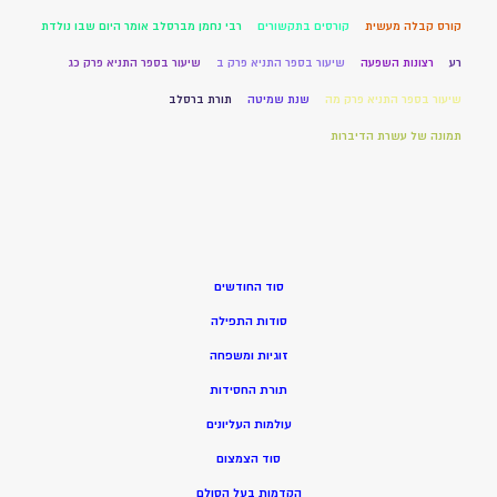
קורס קבלה מעשית
קורסים בתקשורים
רבי נחמן מברסלב אומר היום שבו נולדת
רע
רצונות השפעה
שיעור בספר התניא פרק ב
שיעור בספר התניא פרק כג
שיעור בספר התניא פרק מה
שנת שמיטה
תורת ברסלב
תמונה של עשרת הדיברות
סוד החודשים
סודות התפילה
זוגיות ומשפחה
תורת החסידות
עולמות העליונים
סוד הצמצום
הקדמות בעל הסולם