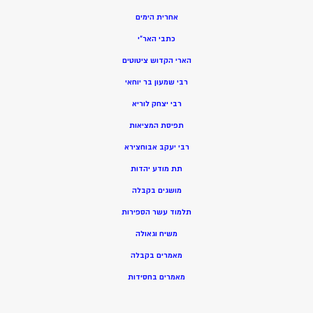
אחרית הימים
כתבי האר”י
הארי הקדוש ציטוטים
רבי שמעון בר יוחאי
רבי יצחק לוריא
תפיסת המציאות
רבי יעקב אבוחצירא
תת מודע יהדות
מושגים בקבלה
תלמוד עשר הספירות
משיח וגאולה
מאמרים בקבלה
מאמרים בחסידות