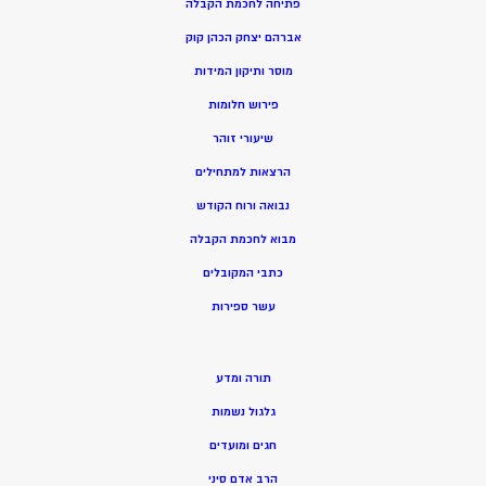
פתיחה לחכמת הקבלה
אברהם יצחק הכהן קוק
מוסר ותיקון המידות
פירוש חלומות
שיעורי זוהר
הרצאות למתחילים
נבואה ורוח הקודש
מ
בוא לחכמת הקבלה
כתבי המקובלים
ע
שר ספירות
תורה ומדע
גלגול נשמות
חגים ומועדים
הרב אדם סיני