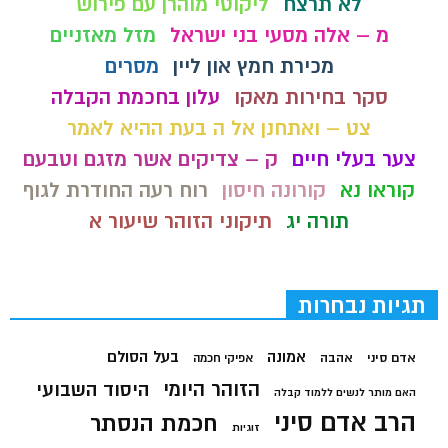
לא תרצח
ליקוטי מוהרן עם פירוש
מ – אלה מסעי בני ישראל
מזל מאזניים
מכירת חמץ און ליין
מסרים
סקר בחירות מאקו
עלון בחכמת הקבלה
צט – ואתחנן אל ה בעת ההיא לאמר
צער בעלי חיים
ק – צדיקים אשר מזגם וטבעם
קוראו נא
קורונה חיסון
רוח רעה החודרת לגוף
תורה יג
תיקוני הזוהר שיעור א
תגיות נבחרות
בעל הסולם
אמונה
אדם סיני
אהבה
אפיקי חכמה
הזוהר היומי
היסוד השבועי
האם מותר לנשים ללמוד קבלה
הרב אדם סיני
חכמת הנסתר
זוגיות