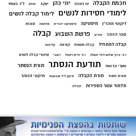
חכמת הקבלה
יוני כהן
יעקב
ל"ג בעומר
טו בשבט
יצחק
לימודי חסידות לנשים
לימוד קבלה לנשים
מיסטיקה
ליקוטי מוהר"ן
סוכות
מיסטיקה יהודית
מלחמה
קבלה
פרשת השבוע
ספר הזוהר
פורים
קבלה למתחיל
קורונה
קבלה מעשית
קליפות
שיעורי קבלה לנשים
רבי ברוך שלום הלוי אשלג
רבי חיים ויטאל
רשבי
תודעת הנסתר
תורת הנסתר
שערי קדושה
תורת הקבלה
תיקוני הזוהר
תורת הסוד
תיקון ליל שבועות
תלמוד עשר הספירות
תפילה