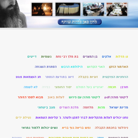
13 מזלות
אלקים
בן המצרים
בת מלך רבי נחמ
גשמיות
דייטים
האדמור הזקן
הארי הקדוש
הילולתא הרבש
הסתרת השגחה
הרוחניות הפרקטית
זוגיות בקבלה
זיווג בתודעת הנסתר
חג העצמאות 2015
חורבן
חכמה
יארצייט בעל הסולם
יסוד החומצי
כפירה
לא לשמה
ליקוטי מוהרן pdf
ליקוטי מוהרן עם פירוש
לעלות באוב
מבוא לספר הזוהר
מדינת ישראל
מהות
מלחמה
מלכת השדים
מצב ביטחוני
נחנו יכולים לעלות מהקליפות לברר לתקן ולטהר. ג' קליפות הטמאות
נטילת ידים
ניוזלטר בחכמת הקבלה
נפש בריאה גוף בריא
נשים יכולות ללמוד גמרא?
סמים השפעות
עומר
עץ החיים פנים מאירות ומסבירות
עצמאות 2017
עשירות