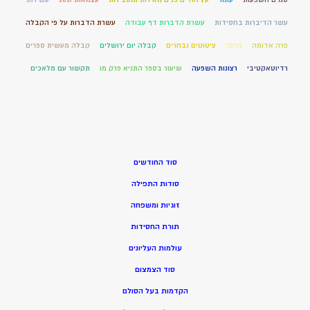
עשר הדיברות בחסידות
עשרת הדברות דף עבודה
עשרת הדברות על פי הקבלה
פרה אדומה
פרעה
ציטוטים נבחרים
קבלה יום ירושלים
קבלה מעשית ספרים
רדיוטאקטיבי
רצונות השפעה
שיעור בספר התניא פרק מו
תקשור עם מלאכים
סוד החודשים
סודות התפילה
זוגיות ומשפחה
תורת החסידות
עולמות העליונים
סוד הצמצום
הקדמות בעל הסולם