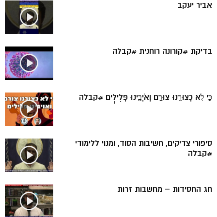
אביר יעקב
בדיקת #קורונה רוחנית #קבלה
כִּ֛י לֹ֥א כְצוּרֵ֖נוּ צוּרָ֑ם וְאֹיְבֵ֖ינוּ פְּלִילִֽים #קבלה
סיפורי צדיקים, חשיבות הסוד, ומנוי ללימודי
#קבלה
חג החסידות – מחשבות זרות