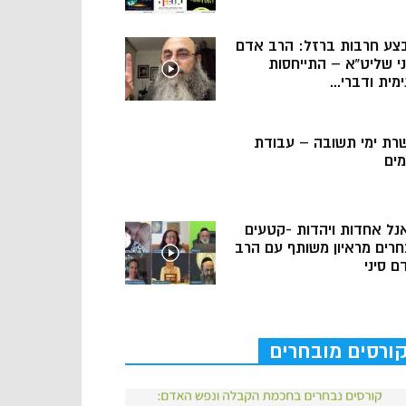
צע חרבות ברזל: הרב אדם
ני שליט”א – התייחסות
מית ודברי...
רת ימי תשובה – עבודת
מים
נל אחדות ויהדות -קטעים
חרים מראיון משותף עם הרב
ם סיני
ורסים מובחרים