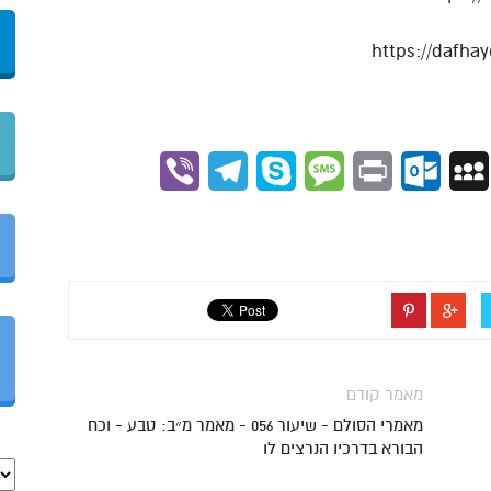
Viber
Telegram
Skype
Message
Outlook.com
Print
MySpace
Gmai
מאמר קודם
מאמרי הסולם - שיעור 056 - מאמר מ״ב: טבע - וכח
הבורא בדרכיו הנרצים לו