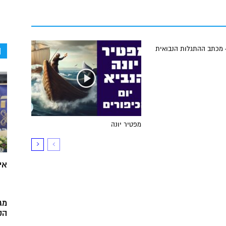
ה
 מכתב ההתגלות הנבואית
מפטיר יונה
אי
מג
הק