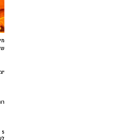
מי
של
יצ
רוח
5
לש