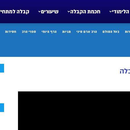
הלימודי
חכמת הקבלה
שיעורים
קבלה למתחיל
ות
בעל הסולם
הרב אדם סיני
תגיות
הדף היומי
ספרי הרב
חסידות
ח
בלה
ח