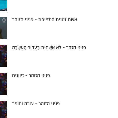
אשת זנונים המזייפת - פניני הזוהר
פניני הזהר - לֹא אַשְׁחִית בַּעֲבורּ הָעֲשָׂרָה
פניני הזוהר - זיווגים
פניני הזוהר - צורה וחומר