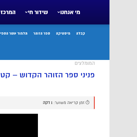
מי אנחנו
שידור חי
המרכז 
קבלה
מיסטיקה
ספר הזוהר
תלמוד עשר הספיר
המומלצים
פניני ספר הזוהר הקדוש – קטע
⏱️ זמן קריאה משוער:
1 דקה