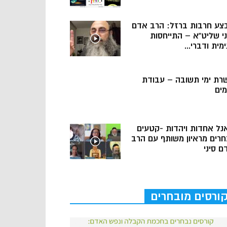
צע חרבות ברזל: הרב אדם
ני שליט”א – התייחסות
מית ודברי...
רת ימי תשובה – עבודת
מים
נל אחדות ויהדות -קטעים
חרים מראיון משותף עם הרב
ם סיני
ורסים מובחרים