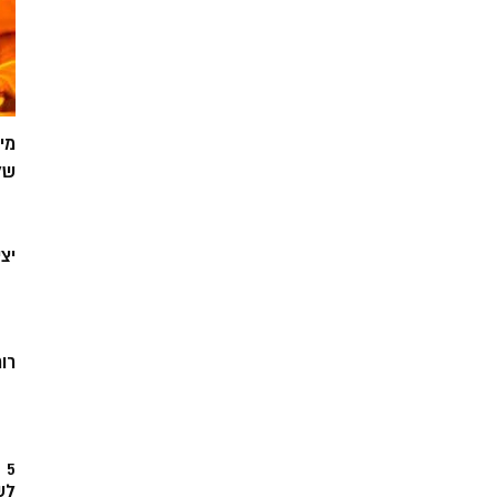
מי
של
יצ
רוח
5
לש