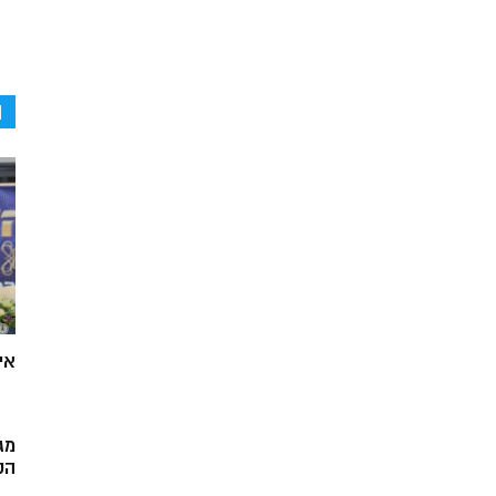
ה
אי
מג
הק