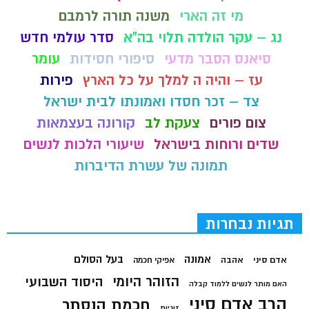
מי זה הארי
משנה תורה לרמבם
נג – עקר הולדה תלוי בה"א
סדר עולמי חדש
סיאנס הסבר מדעי
סיפורי חסידות
עומר
עז – והיה ה למלך על כל הארץ
פירות
צד – זכר חסדו ואמונתו לבית ישראל
צום פורים
צעקת לב
קורונה בעצמאות
שדים ורוחות בישראל
שיעורי הלכות לנשים
תמונה של עשרת הדיברות
תגיות נבחרות
בעל הסולם
אמונה
אדם סיני
אהבה
אפיקי חכמה
הזוהר היומי
היסוד השבועי
האם מותר לנשים ללמוד קבלה
הרב אדם סיני
חכמת הנסתר
זוגיות