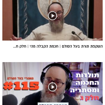
השקפת תורת בעל הסולם | חכמת הקבלה מהי | חלק ח...