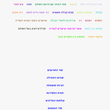
סוף זמן אכילת חמץ
סיאנס
ספר הזוהר עם פירוש הסולם
פסח
ציון הארי
קבלה
קונטרס אחרון
קורס קבלה מעשית
רבי משה חיים לוצטו
רוח שטות
רחמים
רמבם
רע
שידוכים ללומדי קבלה
שיעורים בספר התניא לצפייה
שלווה רבי נחמן
שערי קדושה שיעורים לצפייה
תהילים לציון בעל הסולם
תיקוני הזוהר
תקופת בין המצרים 2019
סוד החודשים
סודות התפילה
זוגיות ומשפחה
תורת החסידות
עולמות העליונים
סוד הצמצום