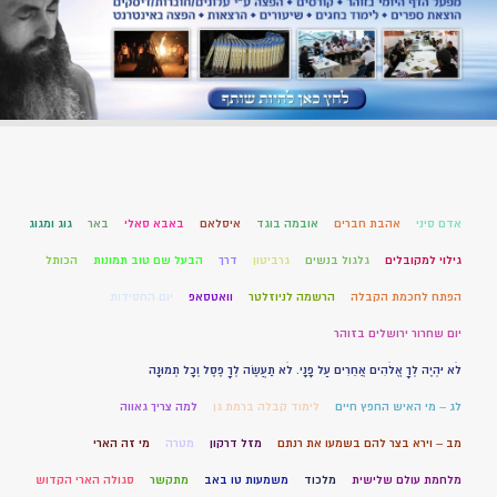
אדם סיני
אהבת חברים
אובמה בוגד
איסלאם
באבא סאלי
באר
גוג ומגוג
גילוי למקובלים
גלגול בנשים
גרביטון
דרך
הבעל שם טוב תמונות
הכותל
הפתח לחכמת הקבלה
הרשמה לניוזלטר
וואטסאפ
יום החסידות
יום שחרור ירושלים בזוהר
לֹא יִהְיֶה לְךָ אֱלֹהִים אֲחֵרִים עַל פָּנָי. לֹא תַעֲשֶׂה לְךָ פֶסֶל וְכָל תְּמוּנָה
לג – מי האיש החפץ חיים
לימוד קבלה ברמת גן
למה צריך גאווה
מב – וירא בצר להם בשמעו את רנתם
מזל דרקון
מטרה
מי זה הארי
מלחמת עולם שלישית
מלכוד
משמעות טו באב
מתקשר
סגולה הארי הקדוש