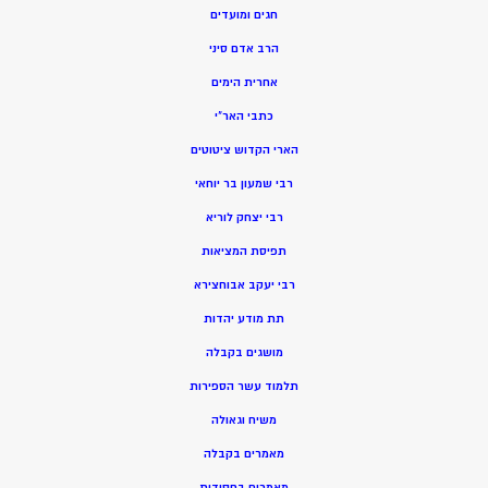
חגים ומועדים
הרב אדם סיני
אחרית הימים
כתבי האר”י
הארי הקדוש ציטוטים
רבי שמעון בר יוחאי
רבי יצחק לוריא
תפיסת המציאות
רבי יעקב אבוחצירא
תת מודע יהדות
מושגים בקבלה
תלמוד עשר הספירות
משיח וגאולה
מאמרים בקבלה
מאמרים בחסידות