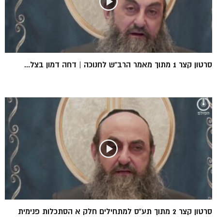
סרטון קצר 1 מתוך מאמר הרב”ש לחנוכה | דחה דמון בצל...
סרטון קצר 2 מתוך תע”ס למתחילים חלק א הסתכלות פנימית