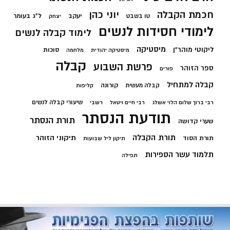
חכמת הקבלה
יוני כהן
יעקב
ל"ג בעומר
טו בשבט
יצחק
לימודי חסידות לנשים
לימוד קבלה לנשים
מיסטיקה
ליקוטי מוהר"ן
סוכות
מיסטיקה יהודית
מלחמה
קבלה
פרשת השבוע
ספר הזוהר
פורים
קבלה למתחיל
קורונה
קבלה מעשית
קליפות
שיעורי קבלה לנשים
רבי ברוך שלום הלוי אשלג
רבי חיים ויטאל
רשבי
תודעת הנסתר
תורת הנסתר
שערי קדושה
תורת הקבלה
תיקוני הזוהר
תורת הסוד
תיקון ליל שבועות
תלמוד עשר הספירות
תפילה