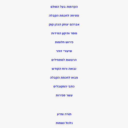
הקדמות בעל הסולם
פתיחה לחכמת הקבלה
אברהם יצחק הכהן קוק
מוסר ותיקון המידות
פירוש חלומות
שיעורי זוהר
הרצאות למתחילים
נבואה ורוח הקודש
מ
בוא לחכמת הקבלה
כתבי המקובלים
ע
שר ספירות
תורה ומדע
גלגול נשמות