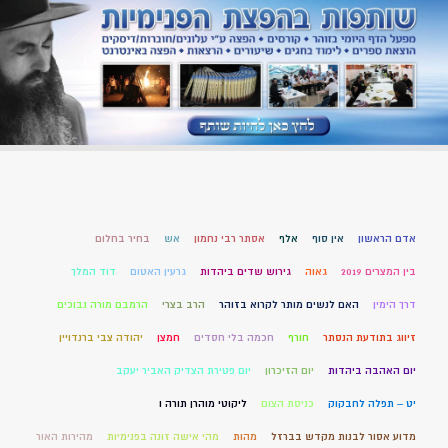
אדם הראשון
אין סוף
אלף
אסתר רבי נחמון
אש
בחיר בחלום
בין המצרים 2019
גאוה
גירוש שדים ביהדות
גרעין האטום
דוד המלך
דרך הימין
האם לנשים מותר לקרוא בזוהר
הרב בצרי
הרמבם מורה נבוכים
זיווג בתודעת הנסתר
חורף
חכמה בלי חסדים
חמצן
יהודה צבי ברנדויין
יום האהבה ביהדות
יום הזיכרון
יום פטירת הצדיק האביר יעקב
יט – תפלה לחבקוק
כניסת הצום
ליקוטי מוהרן תורה ו
מדוע אסור לבנות מקדש בברזל
מהות
מהי אישה זונה בפנימיות
מהירות האור