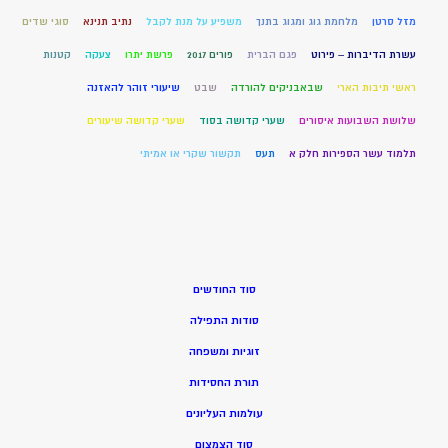
מזל סרטן
מלחמת גוג ומגוג בתנך
משפיע על מנת לקבל
נתיב תנינא
סוגי שדים
עשרת הדיברות – פירוט
פגם הברית
פורים 2017
פרשת יתרו
צעקה
קטנות
ראשי תיבות הארי
שבאבניקים להורדה
שבט
שיעורי זוהר להאזנה
שלושת השבועות איסורים
שערי קדושה בסוד
שערי קדושה שיעורים
תלמוד עשר הספירות חלק א
תעס
תקשור שקרי או אמיתי
סוד החודשים
סודות התפילה
זוגיות ומשפחה
תורת החסידות
עולמות העליונים
סוד הצמצום