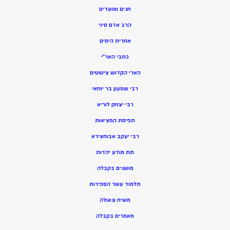
חגים ומועדים
הרב אדם סיני
אחרית הימים
כתבי האר”י
הארי הקדוש ציטוטים
רבי שמעון בר יוחאי
רבי יצחק לוריא
תפיסת המציאות
רבי יעקב אבוחצירא
תת מודע יהדות
מושגים בקבלה
תלמוד עשר הספירות
משיח וגאולה
מאמרים בקבלה