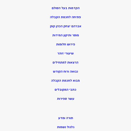
הקדמות בעל הסולם
פתיחה לחכמת הקבלה
אברהם יצחק הכהן קוק
מוסר ותיקון המידות
פירוש חלומות
שיעורי זוהר
הרצאות למתחילים
נבואה ורוח הקודש
מ
בוא לחכמת הקבלה
כתבי המקובלים
ע
שר ספירות
תורה ומדע
גלגול נשמות