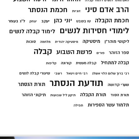
האם מותר לנשים ללמוד קבלה
הרב אדם סיני
חכמת הנסתר
זוגיות
חכמת הקבלה
יוני כהן
יעקב
ל"ג בעומר
טו בשבט
יצחק
לימודי חסידות לנשים
לימוד קבלה לנשים
מיסטיקה
ליקוטי מוהר"ן
סוכות
מיסטיקה יהודית
מלחמה
קבלה
פרשת השבוע
ספר הזוהר
פורים
קבלה למתחיל
קורונה
קבלה מעשית
קליפות
שיעורי קבלה לנשים
רבי ברוך שלום הלוי אשלג
רבי חיים ויטאל
רשבי
תודעת הנסתר
תורת הנסתר
שערי קדושה
תורת הקבלה
תיקוני הזוהר
תורת הסוד
תיקון ליל שבועות
תלמוד עשר הספירות
תפילה