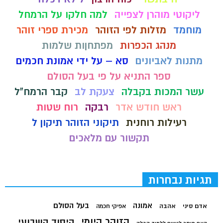
ליקוטי מוהרן לצפייה
למה חלקו על הרמחל
מוחמד
מזלות לפי הזוהר
מכירת ספרי זוהר
מנהג הכפרות
מפתחןות שלמות
מתנות לאביונים
סא – על ידי אמונת חכמים
ספר התניא על פי בעל הסולם
עשר המכות בקבלה
צעקת לב
קבר הרמח"ל
ראש חודש אדר
רבקה
רוח שטות
רעילות רוחנית
תיקוני הזוהר תיקון ל
תקשור עם מלאכים
תגיות נבחרות
בעל הסולם
אמונה
אדם סיני
אהבה
אפיקי חכמה
הזוהר היומי
היסוד השבועי