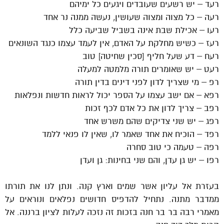
רעד – יש רשעים שעובדים ויגעים כל ימיהם
רעה – כל מצוה ומצוה שעושין, נעשה ממנה נר אחד
רעו – אכילת שבת אינה בשביל שביעה כלל
רעז – כשיש מחלקת על האדם, אין לעמד עצמו כנגד השונאים
רעח – דע שעל חליף [סכין שחיטה] טוב
רעט – יש שאומרים תורה מלמטה למעלה
רפ – מי שצריך לדון לפני דינים בדין תורה
רפא – אם ישב עצמו על הספר יכול לראות חדשות ונפלאות
רפב – צריך לדון את כל אדם לכף זכות
רפג – יש שני צדיקים שהם משרש אחד
רפד – הוכיח את אחד שאמר לו, שאין לו פנאי ללמד
רפה – טעמה כי טוב סחרה
רפו – יש גן עדן, והם שני בחינות: גן ועדן
בעזרת אל עליון אשר שמים וארץ קנה. ונתן לנו את תורתו
ממדבר מתנה. נתחיל להדפיס חדושים נפלאים ונוראים על
מאמרי רבה בר בר חנה בזכות זה נזכה לעלות לציון ברננה. אל