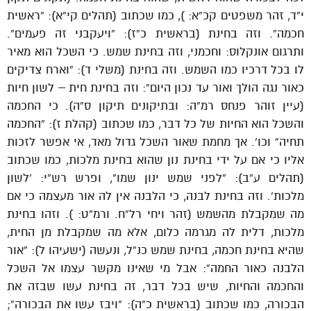
י”ד, זהר משפטים קכ”א: ), כמו שכתוב (תהלים קי”א): “ראשית
חכמה”. וזה בחינת (בראשית כ”ז): “ויעקבני זה פעמים”.
ותרגום אונקלוס: וחכמני, וזה בחינת שמש. כי השכל הוא מאיר
לו בכל דרכיו כמו השמש. וזה בחינת (משלי ד): “וארח צדיקים
כאור נגה הולך ואור עד נכון היום”: וזה בחינת חית – לשון חיות
(עיין זוהר פנחס רמ”ה: ובתיקונים תיקון ס”ה). כי החכמה
והשכל הוא החיות של כל דבר, כמו שכתוב (קהלת ז): “החכמה
תחיה” וכו’. אך מחמת שאור השכל גדול מאד, אי אפשר לזכות
אליו כי אם על ידי בחינת נון שהוא בחינת מלכות, כמו שכתוב
(תהלים ע”ב): “לפני שמש ינון שמו”, ופרש רש”י: ‘לשון
מלכות’. וזה בחינת לבנה, כי הלבנה אין לה אור מעצמה כי אם
מה שמקבלת מהשמש (זהר ויחי רל”ח. ורמ”ט: ). וזהו בחינת
מלכות, דלית לה מגרמה כלום, אלא מה שמקבלת מן החית,
שהיא בחינת חכמה, בחינת שמש כנ”ל, ונעשה (ישעיהו ל): “אור
הלבנה כאור החמה”: אבל מי שאינו מקשר עצמו אל השכל
והחכמה והחיות, שיש בכל דבר, זה בחינת עשו שבזה את
הבכורה, כמו שכתוב (בראשית כ”ה): “ויבז עשו את הבכורה”;