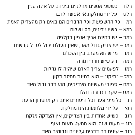
רלח – כששני אנשים מחלקים ביניהם על איזה ענין
רלט – על ידי מחלקת אי אפשר לדבר
רמ – כל ההשפעות וכל הדברים הם באים רק מהצדיק האמת
רמא – כשיש דינים, חס ושלום
רמב – יש בחינת אריך אנפין בקלפה
רמג – יש צדיק גדול מאד, שאין העולם יכול לסבל קדשתו
רמד – מי שהוא מערב בין העכו”ם
רמה – דע שיש חדרי תורה
רמו – לפעמים צריך האדם שיהיה לו גדלות
רמז – ”תיקו” – הוא בחינת מחסר תקון
רמח – ספורי מעשיות מצדיקים, הוא דבר גדול מאד
רמט – עקר הגבורה בהלב
רנ – כל מיני צער וכל היסורים אינם רק מחסרון הדעת
רנא – על ידי מלחמות הינו מחלקת
רנב – כשיש אחדות בין הצדיקים, אין הצדקה מזקת
רנג – מעוט שנה, הוא ממעט תאות נאוף
רנד – עינים הם דברים עליונים וגבוהים מאד