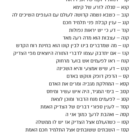
קנא – סגלה לזרע של קימא
קנב – כשבא נשמה קדושה לעולם עם הענפים השיכים לה
קנג – ענין קבלת פני תלמיד חכם
קנד – דע כי יש יראות נפולות
קנה – עצבות הוא מדה רעה מאד
קנו – מה שמדברים בינו לבין קונו הוא בחינת רוח הקדש
קנז – אם יתדבק עצמו לדברי התורה היוצאים מפי הצדיק
קנח – ראו לפעמים אש בוער מרחוק
קנט – דע שיש אמצעי והיא השכינה
קס – הדפק דופק ונוקש באדם
קסא – המחלקת מגביה ומרים את האדם
קסב – בימי המגיד, היה איש עשיר ומיחס
קסג – לפעמים מנח הדבור ומוכן לצאת
קסד – לענין ספורי דברים של הצדיק האמת
קסה – ואהבת לרעך כמוך אני ה
קסו – כשהעולם אצל הצדיק אז יש לו ממשלה
קסז – השבתים ששובתים אצל התלמיד חכם האמת