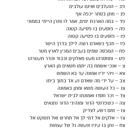
פב – הנעלבים ואינם עולבים
פג – מתן בסתר יכפה אף
פד – במה הארכת ימים, אמר לו ותרן הייתי בממוני
פה – פוסעים בו פסיעה קטנה
פו – פוסעים בו פסיעה קטנה
פז – תכף כשאדם רוצה לילך בדרך הישר
פח – המכסה שמים בעבים המכין לארץ מטר
פט – ותחסרהו מעט מאלקים וכבוד והדר תעטרהו
צ – אנכי אשמח בה יתמו חטאים מן הארץ
צא – ויהי ידיו אמונה עד בא השמש
צב – על ידי מה שאדם נע ונד בתוך ביתו
צג – כל העושה משא ומתן באמונה
צד – זכר חסדו ואמונתו לבית ישראל
צה – כשפרנסי הדור ומנהיגי הדור נתגאים
צו – זמם רשע לצדיק
צז – אלקים אל דמי לך אל תחרש ואל תשקט אל
צח – נתן בו עיניו ונעשה גל של עצמות