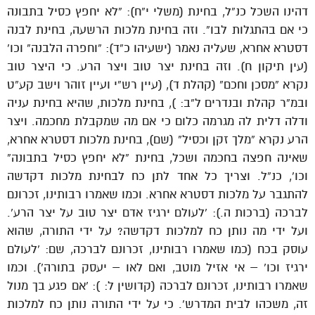
דהינו השכל כנ”ל, בחינת (משלי י”ח): “לא יחפץ כסיל בתבונה
כי אם בהתגלות לבו”. וזה בחינת מלכות הרשעה, בחינת לבנה
דסטרא אחרא, שעליה נאמר (ישעיהו כ”ד): “וחפרה הלבנה” וכו’
(עין תיקון ח). וזה בחינת יצר טוב ויצר הרע. כי היצר טוב
נקרא “מסכן וחכם” (קהלת ד), (עיין רש”י ועיין זוהר וישב קע”ט
ובמ”ר קהלת ובנדרים ל”ב: ), בחינת מלכות, שהיא בחינת עניה
ודלה דלית לה מגרמה כלום כי אם מה שמקבלת מחכמה. ויצר
הרע נקרא “מלך זקן וכסיל” (שם), בחינת מלכות דסטרא אחרא,
שאינה חפצה בחכמה ושכל, בחינת “לא יחפץ כסיל בתבונה”
וכו’, כנ”ל. וצריך כל אחד לתן כח לבחינת מלכות דקדשה
להתגבר על מלכות דסטרא אחרא. וכמו שאמרו רבותינו, זכרונם
לברכה (ברכות ה.): ‘לעולם ירגיז אדם יצר טוב על יצר הרע’.
ועל ידי מה נותן כח למלכות דקדשה? על ידי התורה, שהוא
עוסק בכח (כמו שאמרו רבותינו, זכרונם לברכה, שם: ‘לעולם
ירגיז וכו’ – אי אזיל מוטב, ואם לאו – יעסק בתורה’). וכמו
שאמרו רבותינו, זכרונם לברכה (קדושין ל: ): ‘אם פגע בך מנול
זה, משכהו לבית המדרש’. כי על ידי התורה נותן כח למלכות