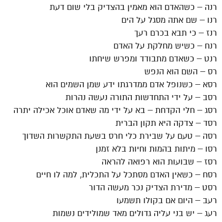
רנה – כשהאדם הוא מאמין בהצדיק בלי שום דעת
רנו – שם אתה מסגל על הים
רנז – כי תבא בכרם רעך
רנח – כשיש מחלקת על האדם
רנט – כשאדם מתבודד ומפרש שיחתו
רס – השם הוא הנפש
רסא – כשנופל אדם ממדרגתו ידע שמן השמים הוא
רסב – על ידי התחדשות התורה נעשה נהרות
רסג – חלי הקדחת – בא על ידי מה שאדם אוכל אכילה יתרה
רסד – צדקה היא תקון הברית
רסה – טעם על שבירת כלי חרס בשעת התקשרות השדוך
רסו – מיתות בהמות וחיות בלא זמנן
רסז – שבועות הוא רפואה להראה
רסח – כשאין האדם מסתכל על התכלית, למה לו חיים
רסט – מדירת הצדיק נכר מעשה הדור
רעב – היום אם בקולו תשמעו
רעג – יש בני עליה גדולים מאד שמולידים נשמות