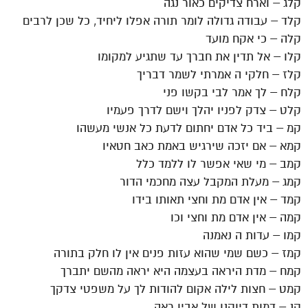
קלג – וארח צדיקים כאור נגה
קלד – עבודה גדולה לומר תורה אפלו ליחיד, כל שכן לרבים
קלה – כי אקח מועד
קלו – אל תדין את חברך עד שתגיע למקומו
קלז – חלקי ה אמרתי לשמר דבריך
קלח – לך אמר לבי בקשו פני
קלט – צדק לפניו יהלך וישם לדרך פעמיו
קמ – ביד כל אדם יחתום לדעת כל אנשי מעשהו
קמא – אם יזכה שירגיש באמת כאב חטאיו
קמב – מי שאי אפשר לו ללמד כלל
קמג – מעלת המקבל עצה מחכמי הדור
קמד – אין אדם מת וחצי תאותו בידו
קמה – אין אדם מת וחצי וכו
קמו – עדות ה נאמנה
קמז – כשם שמי שהוא עזות פנים אין לו חלק בתורה
קמח – מדת היראה בעצמה היא יראה מהשם יתברך
קמט – חצות לילה אקום להודות לך על משפטי צדקך
קנ – דמות דיוקנו של אביו ראה