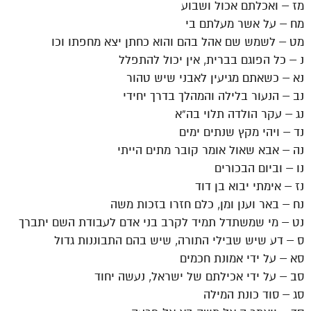
מז – ואכלתם אכול ושבוע
מח – על אשר מעלתם בי
מט – לשמש שם אהל בהם והוא כחתן יצא מחפתו וכו
נ – כל הפוגם בברית, אין יכול להתפלל
נא – כשאתם מגיעין לאבני שיש טהור
נב – הנעור בלילה והמהלך בדרך יחידי
נג – עקר הולדה תלוי בה”א
נד – ויהי מקץ שנתים ימים
נה – אבא שאול אומר קובר מתים הייתי
נו – וביום הבכורים
נז – אימתי יבוא בן דוד
נח – באר וענן ומן, כלם חזרו בזכות משה
נט – מי שמשתדל תמיד לקרב בני אדם לעבודת השם יתברך
ס – דע שיש שבילי התורה, שיש בהם התבוננות גדול
סא – על ידי אמונת חכמים
סב – על ידי אכילתם של ישראל, נעשה יחוד
סג – סוד כונת המילה