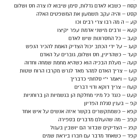
קסח – כשבא לאדם גדלות, סימן שיבוא לו צרה חס ושלום
קסט – והיה עקב תשמעון את המשפטים האלה
קע – ה מה רבו צרי רבים וכו
קעא – ורבים מישני אדמת עפר יקיצו
קעב – כל החסרונות שיש לאדם
קעג – על ידי הכתב יכול הצדיק האמת להכיר הנפש
קעד – כשהדינין, חס ושלום, גוברים על האדם
קעה – מעלת הבכיה הוא כשהיא מחמת שמחה וחדוה
קעו – צריך האדם למהר מאד לגרש מקרבו הרוח שטות
קעז – ויאמר י”י סלחתי כדבריך
קעח – צריך דוקא ודוי דברים
קעט – כנגד כל מיני מחלקת הן בגשמיות הן ברוחניות
קפ – בענין סגלת הפדיון
קפא – כשמתקשרים בקשר איזה אנשים על איש אחד
קפב – מה שהעולם מדברים בספירה
קפג – הצדיקים שבדור הם יושבין בעגול
קפד – כשאחד מדבר עם חברו ביראת שמים