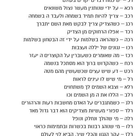
רכ – יש כמה דברים יקרים בעולם
רכא – על ידי שנותנין מעשר נצול משונאים
רכב – צריך להיות תמיד בשמחה ולעבד ה בשמחה
רכג – כשהצדיק צריך לבקש מאת השם יתברך
רכד – אפלו הרחוקים מן הצדיק
רכה – כשהראה בשלמות על ידי זה הבטחון בשלמות
רכו – נגונים של יללה ועצבות
רכז – מה שאומרים כשעוברין על הקוצרים ה יעזר
רכח – כשהקדוש ברוך הוא מסתכל בנשמה
רכט – דע שיש עצים שכשעושין מהם מטה
רל – מי שיש לו עינים לראות
רלא – וצבא השמים לך משתחוים
רלב – הללו את ה מן השמים וכו
רלג – כשמתגברים על האדם מחשבות רעות והרהורים
רלד – ספורי מעשיות מצדיקים הוא דבר גדול מאד
רלה – מי שהולך ונחלק ונופל
רלו – מי שנוהג רבנות בכשרות ובתמימות כראוי
רלז – עקר הנגון והכלי שיר, הביא לוי לעולם