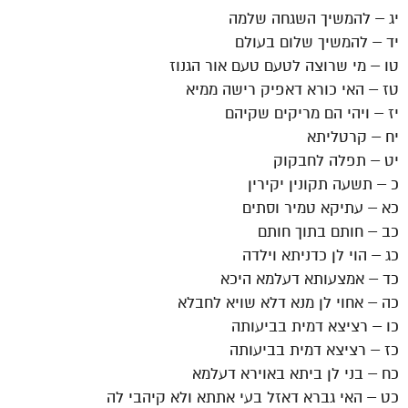
יג – להמשיך השגחה שלמה
יד – להמשיך שלום בעולם
טו – מי שרוצה לטעם טעם אור הגנוז
טז – האי כורא דאפיק רישה ממיא
יז – ויהי הם מריקים שקיהם
יח – קרטליתא
יט – תפלה לחבקוק
כ – תשעה תקונין יקירין
כא – עתיקא טמיר וסתים
כב – חותם בתוך חותם
כג – הוי לן כדניתא וילדה
כד – אמצעותא דעלמא היכא
כה – אחוי לן מנא דלא שויא לחבלא
כו – רציצא דמית בביעותה
כז – רציצא דמית בביעותה
כח – בני לן ביתא באוירא דעלמא
כט – האי גברא דאזל בעי אתתא ולא קיהבי לה