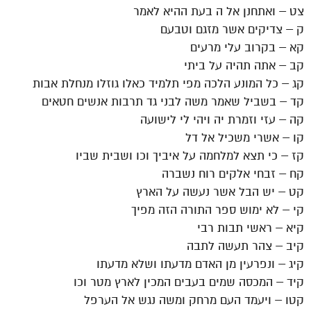
צט – ואתחנן אל ה בעת ההיא לאמר
ק – צדיקים אשר מזגם וטבעם
קא – בקרוב עלי מרעים
קב – אתה תהיה על ביתי
קג – כל המונע הלכה מפי תלמיד כאלו גוזלו מנחלת אבות
קד – בשביל שאמר משה לבני גד תרבות אנשים חטאים
קה – עזי וזמרת יה ויהי לי לישועה
קו – אשרי משכיל אל דל
קז – כי תצא למלחמה על איביך וכו ושבית שביו
קח – זבחי אלקים רוח נשברה
קט – יש הבל אשר נעשה על הארץ
קי – לא ימוש ספר התורה הזה מפיך
קיא – ראשי תבות רבי
קיב – צהר תעשה לתבה
קיג – ונפרעין מן האדם מדעתו ושלא מדעתו
קיד – המכסה שמים בעבים המכין לארץ מטר וכו
קטו – ויעמד העם מרחק ומשה נגש אל הערפל