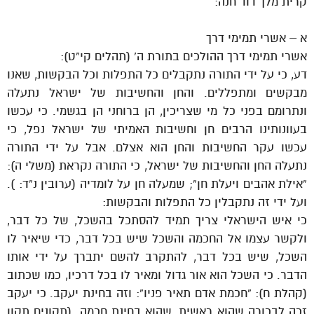
קרית מלך דוד חנה:
א – אשרי תמימי דרך
אשרי תמימי דרך ההולכים בתורת ה’ (תהלים קי”ט):
דע, כי על ידי התורה נתקבלים כל התפלות וכל הבקשות, שאנו
מבקשים ומתפללים. והחן והחשיבות של ישראל נתעלה
ונתרומם בפני כל מי שצריכין, הן ברוחני הן בגשמי. כי עכשו
בעוונותינו הרבים חן וחשיבות האמיתי של ישראל נפל, כי
עכשו עקר החשיבות והחן הוא אצלם. אבל על ידי התורה
נתעלה החן והחשיבות של ישראל, כי התורה נקראת (משלי ה):
“אילת אהבים ויעלת חן”; שמעלה חן על לומדיה (ערובין נ”ד: ).
ועל ידי זה נתקבלין כל התפלות והבקשות:
כי איש הישראלי צריך תמיד להסתכל בהשכל, של כל דבר,
ולקשר עצמו אל החכמה והשכל שיש בכל דבר, כדי שיאיר לו
השכל, שיש בכל דבר, להתקרב להשם יתברך על ידי אותו
הדבר. כי השכל הוא אור גדול ומאיר לו בכל דרכיו, כמו שכתוב
(קהלת ח): “חכמת אדם תאיר פניו”: וזה בחינת יעקב. כי יעקב
זכה לבכורה שהוא ראשית, שהוא בחינת חכמה. (תקונים תקון