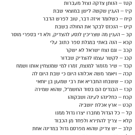
קטז – הנותן צדקה נצול מעברות
קיז – הענין שקשה לישן במוצאי שבת
קיח – כשלומד איזה דבר, טוב לפרש הדבר
קיט – הנכנס לבקר את החולה בשבת
קכ – הענין מה שצריכין לנסע להצדיק, ולא די בספרי מוסר
קכא – הנה באתי במגלת ספר כתוב עלי
קכב – וגם נצח ישראל לא ישקר
קכג – לקשר עצמו להצדיק שבדור
קכד – שיר מזמור למנצח, זמרו למי שמנצחין אותו ושמח
קכה – ויאמר משה אכלוהו היום כי שבת היום לה
קכו – ששבחו החבריא את רבי שמעון בן יוחאי
קכז – הבגדים הם בסוד החשמ”ל, שהוא שמירה
קכח – כחלינהו לעינה ושבקוהו
קכט – ארץ אכלת יושביה
קל – כל הגדול מחברו יצרו גדול ממנו
קלא – צריך להתירא ולפחד מן הכבוד
קלב – יש צדיק שהוא מפרסם גדול במדינה אחת