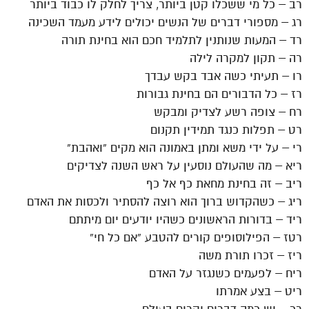
רב – כל מי ששכלו קטן ביותר, צריך לחלק לו כבוד ביותר
רג – מספורי דברים של הנשים יכולים לידע מעמד השכינה
רד – המעות שנותנין לתלמיד חכם הוא בחינת תורה
רה – תקון למקרה לילה
רו – תעיתי כשה אבד בקש עבדך
רז – כל הדבורים הם בחינת גבורות
רח – צופה רשע לצדיק ומבקש
רט – תפלות כנגד תמידין תקנום
רי – על ידי משא ומתן באמונה הוא מקים ”ואהבת”
ריא – מה שהעולם נוסעין על ראש השנה לצדיקים
ריב – זה בחינת מחאת כף אל כף
ריג – כשהקדוש ברוך הוא רוצה להסתיר ולכסות את האדם
ריד – בדורות הראשונים כשהיו יודעים יום מיתתם
רטז – הפילוסופים קורים להטבע ”אם כל חי”
ריז – זכרו תורת משה
ריח – לפעמים כשנגזר על האדם
ריט – בצע אמרתו