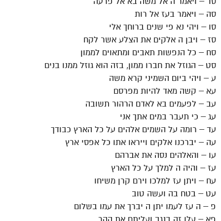
סד – ויאמר ה אל משה בא אל פרעה
סה – ויאמר בעז אל רות
סו – ויהי נא פי שנים ברוחך אלי
סז – ויבן ה אלקים את הצלע אשר לקח
סח – כל הנפשות תאבים ומתאוים לממון
סט – הגוזל את חברו ממון, בזה הוא גוזל ממנו בנים
ע – ויהי ביום השמיני קרא משה
עא – קשה מאד להיות מפרסם
עב – לפעמים בא לאדם הרהור תשובה
עג – כי תעבר במים אתך אני
עד – רומה על השמים אלהים על כל הארץ כבודך
עה – יברכנו אלקים וייראו אתו כל אפסי ארץ
עו – והאלהים נסה את אברהם
עז – והיה ה למלך על כל הארץ
עח – ויתן עז למלכו וירם קרן משיחו
עט – בטח בה ועשה טוב
פ – ה עז לעמו יתן ה יברך את עמו בשלום
פא – עלו זה בנגב ועליתם את ההר