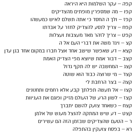
קפה – עקר השלמות היא היראה
קפו – מה שמספרין מופתים מהצדיקים
קפז – ולך ה החסד כי אתה תשלם לאיש כמעשהו
קפח – צריך לנסע להצדיק לחזר על אבדתו
קפט – צריך לזהר מאד מעצבות ועצלות
קצ – ויגד משה את דברי העם אל ה
קצא – דע שאפשר שישב אחד אצל חברו במקום אחד בגן עדן
קצב – דבור אמת שיוצא מפי הצדיק האמת
קצג – המחשבה יש לה תקף גדול
קצד – מי שרוצה כבוד הוא שוטה
קצה – בצר הרחבת לי
קצו – אל תעשה תפלתך קבע אלא רחמים ותחנונים
קצז – לשון הרע של העולם מזיק ופוגם את העניוות
קצח – כשאחד צועק להשם יתברך
קצט – דע שיש המתקה להנצל מענש של אלמן
ר – הטעם שהצדיקים שבזמן הזה הם עשירים
רא – בפסח צועקין בהתפלה