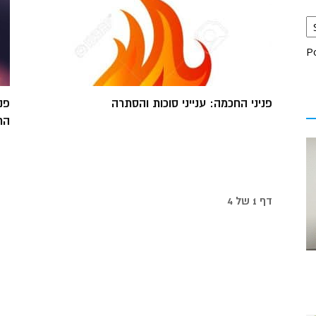
P
פניני החכמה: ענייני סוכות והסתרה
פנ
הח
דף 1 של 4