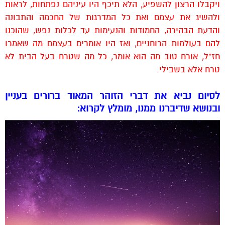
ויקבלו הרצון להשפיע, הלא תיכף היו עיניהם נפתחות, לראות
ולהשיג את עצמם ואת כל המדרגות של החכמה והתבונה
והדעת הבהירה, החמודות והנעימות עד לכלות נפש, שהוכנו
להם בעולמות הרוחניים, ואז היו אומרים בעצמם מה שאמרו
חז”ל, אורח טוב מה הוא אומר, כל מה שטרח בעל הבית לא
טרח אלא בשבילי.
לסיום נביא את דברי הזוהר המאוד ברורים בעניין
ובנושא שדיברנו ממנו, מומלץ לקרוא: