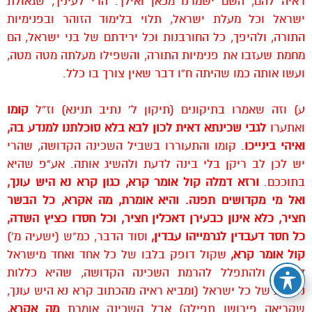
ראיה להם, השם ישמרנו מכאן ואילך. הרי לעיניך, שגאולת
ישראל וכל מעלת ישראל, תלוי בלימוד הזוהר ובפנימיות
התורה, ולהיפך, כל החורבנות וכל ירידתם של בני ישראל, הם
מחמת שעזבו את פנימיות התורה, והשפילו מעלתה מטה מטה,
ועשו אותה כמו שהיתה ח”ו דבר שאין צורך בו כלל.
ע) וזה שאמרו בתיקונים (תיקון ל’ נתיב תנינא) וז”ל
קומו
ואתערו
לגבי שכינתא דאית לכון לבא בלא סוכלתנו למנדע בה,
ואיהי בינייכו
. קומו והתעוררו בשביל השכינה הקדושה, שהרי
יש לכן לב ריקן בלי בינה לדעת ולהשיג אותה. אע”פ שהיא
בתוככם.
ורזא דמלה קול אומר קרא, כגון קרא נא היש עונך,
ואל מי מקדושים תפנה. והיא אומרת, מה אקרא, כל הבשר
חציר, כלא אינון כבעירן דאכלין חציר, וכל חסדו כציץ השדה,
כל חסד דעבדין לגרמייהו עבדין,
וסוד הדבר, כמ”ש (ישעיה מ’)
קול אומר קרא,
שקול דופק בלבו של כל אחד ואחד מישראל
לקרות ולהתפלל להרמת השכינה הקדושה, שהיא כללות
נשמות של כל ישראל (ומביא ראיה מהכתוב קרא נא היש עונך,
שקריאה פירושו תפילה) אבל השכינה אומרת
מה אקרא,