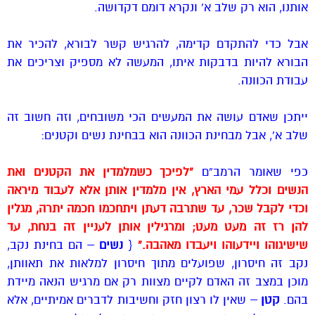
אותנו, הוא רק שלב א’ ונקרא דומם דקדושה.
אבל כדי להתקדם קדימה, להרגיש קשר לבורא, להכיר את
הבורא להיות בדבקות איתו, המעשה לא מספיק וצריכים את
עבודת הכוונה.
ייתכן שאדם עושה את המעשים הכי משובחים, וזה חשוב זה
שלב א’, אבל מבחינת הכוונה הוא בבחינת נשים וקטנים:
כפי שאומר הרמב”ם
“לפיכך כשמלמדין את הקטנים ואת
הנשים וכלל עמי הארץ, אין מלמדין אותן אלא לעבוד מיראה
וכדי לקבל שכר, עד שתרבה דעתן ויתחכמו חכמה יתרה, מגלין
להן רז זה מעט מעט; ומרגילין אותן לעניין זה בנחת, עד
שישיגוהו ויידעוהו ויעבדו מאהבה.”
{
נשים
– הם בחינת נקב,
נקב זה חיסרון, שפועלים מתוך חיסרון למלאות את תאוותן,
מוכן במצב זה האדם לקיים מצוות רק אם מרגיש הנאה מיידת
בהם.
קטן
– שאין לו רצון חזק וחשיבות לדברים אמיתיים, אלא