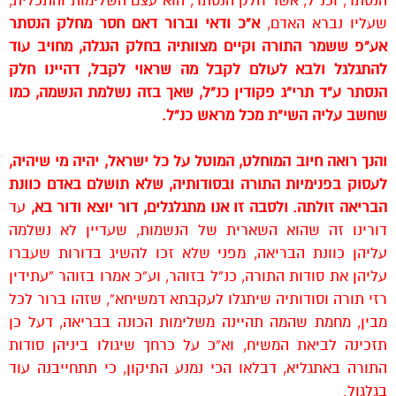
הנסתר, וכנ”ל, אשר חלק הנסתר, הוא עצם השלימות והתכלית,
שעליו נברא האדם,
א”כ ודאי וברור דאם חסר מחלק הנסתר
אע”פ ששמר התורה וקיים מצוותיה בחלק הנגלה, מחויב עוד
להתגלגל ולבא לעולם לקבל מה שראוי לקבל, דהיינו חלק
הנסתר ע”ד תרי”ג פקודין כנ”ל, שאך בזה נשלמת הנשמה, כמו
שחשב עליה השי”ת מכל מראש כנ”ל.
והנך רואה חיוב המוחלט, המוטל על כל ישראל, יהיה מי שיהיה,
לעסוק בפנימיות התורה ובסודותיה, שלא תושלם באדם כוונת
הבריאה זולתה.
ולסבה זו אנו מתגלגלים, דור יוצא ודור בא,
עד
דורינו זה שהוא השארית של הנשמות, שעדיין לא נשלמה
עליהן כוונת הבריאה, מפני שלא זכו להשיג בדורות שעברו
עליהן את סודות התורה, כנ”ל בזוהר, וע”כ אמרו בזוהר “עתידין
רזי תורה וסודותיה שיתגלו לעקבתא דמשיחא”, שזהו ברור לכל
מבין, מחמת שהמה תהיינה משלימות הכונה בבריאה, דעל כן
תזכינה לביאת המשיח, וא”כ על כרחך שיגולו ביניהן סודות
התורה באתגליא, דבלאו הכי נמנע התיקון, כי תתחייבנה עוד
בגלגול.