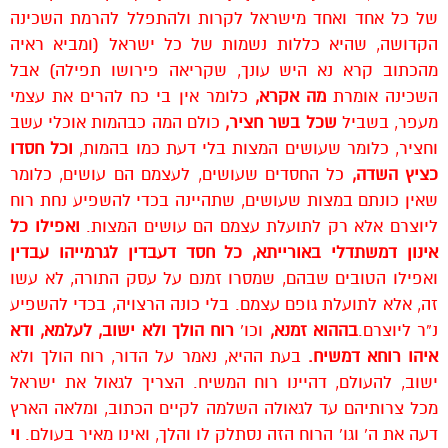
של כל אחד ואחד מישראל לקרות ולהתפלל להרמת השכינה
הקדושה, שהיא כללות נשמות של כל ישראל (ומביא ראיה
מהכתוב קרא נא היש עונך, שקריאה פירושו תפילה) אבל
השכינה אומרת
מה אקרא,
כלומר אין בי כח להרים את עצמי
מעפר, בשביל
שכל בשר חציר,
כולם המה כבהמות אוכלי עשב
וחציר, כלומר שעושים המצות בלי דעת כמו בהמות,
וכל חסדו
כציץ השדה,
כל החסדים שעושים, לעצמם הם עושים, כלומר
שאין כונתם במצות שעושים, שתהיינה בכדי להשפיע נחת רוח
ליוצרם אלא רק לתועלת עצמם הם עושים המצות.
ואפילו כל
אינון דמשתדלי באורייתא, כל חסד דעבדין לגרמייהו עבדין
ואפילו הטובים שבהם, שמסרו זמנם על עסק התורה, לא עשו
זה, אלא לתועלת גופם עצמם. בלי כונה הרצויה, בכדי להשפיע
נ”ר ליוצרם.
בההוא זמנא,
וכו’
רוח הולך ולא ישוב, לעלמא, ודא
איהו רוחא דמשיח.
בעת ההיא, נאמר על הדור, רוח הולך ולא
ישוב, להעולם, דהיינו רוח המשיח. הצריך לגאול את ישראל
מכל צרותיהם עד לגאולה השלמה לקיים הכתוב, ומלאה הארץ
דעה את ה’ וגו’ הרוח הזה נסתלק לו והלך, ואינו מאיר בעולם.
וי