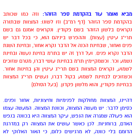
מביא ואומר עוד בהקדמת ספר הזוהר:
וזה כמו שכותב
בהקדמת ספר הזוהר (דף רמ”ב) וזו לשונו: המצוות שבתורה
נקראים בלשון הזוהר בשם פקודין. ונקראים אמנם גם בשם
תרי”ג עיטין (עצות). וההפרש ביניהם הוא, כי בכל דבר יש
פנים ואחור, שבחינת הכנה אל הדבר נקרא אחור, ובחינת השגת
הדבר נקרא פנים. ועל דרך זה יש בתו”מ בחינת נעשה ובחינת
נשמע וכו’. וכשמקיימין תו”מ בבחינת עושי דברו, מטרם שזוכים
לשמוע, נקראים המצוות בשם תרי”ג עיטין והן בחינות אחור.
וכשזוכים לבחינת לשמוע בקול דברו, נעשים תרי”ג המצוות
בבחינת פקודין, והוא מלשון פקדון. {בעל הסולם}
דהיינו, המצוות מחולקות לפנימיות וחיצוניות, אחור ופנים.
כסימן לדבר: יש מעשה המצווה, וכוונת המצווה. המעשה עצמו
הוא פעולה שמגרה את הנפש, עיקר המצווה היא בכוונה בנפש
האדם, ברוחניות. לכן כאשר עושים את המצווה רק במדרגת
הדומם בלי כוונה, לא מרגישים כלום, כי האור האלוקי לא