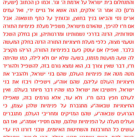
והתנחלום בית ישראל על אדמת ה’ וגו’. וכמו כן הכתוב (ישעיה
מ”ט) כה אמר ה’ אלקים, הנה אשא אל גויים ידי, ואל עמים
ארים נסי והביאו בניך בחוצן, ובנותיך על כתף תנשאנה. אבל
אם ח”ו להיפך, שהאדם מישראל, משפיל מעלת פנימיות התורה
וסודותיה, הדנה בדרכי נשמותינו ומדרגותיהן, וכן בחלק השכל
וטעמי מצוה, כלפי מעלת חיצוניות התורה הדנה בחלק המעשה
בלבד. ואפילו אם עוסק פעם בפנימיות התורה, הריהו מקציב
לה שעה מועטת מזמנו, בשעה שלא יום ולא לילה, כמו שהיתה
ח”ו, דבר שאין צורך בו, הוא נמצא גורם בזה, להשפיל ולהוריד
מטה מטה את פנימיות העולם, שהם בני ישראל, ולהגביר את
חיצוניות העולם עליהם, שהם אוה”ע, וישפילו ויבזו את בני
ישראל, ויחשיבו את ישראל כמו שהיו דבר מיותר בעולם. ואין
לעולם חפץ בהם ח”ו. ולא עוד, אלא גורמים בזה, שאפילו
החיצוניות שבאוה”ע מתגברת על פנימיות שלהן עצמן, כי
הגרועים שבאוה”ע, שהם המזיקים ומחריבי העולם, מתגברים
ועולים מעלה על הפנימיות שלהם, שהם חסידי אומה”ע, ואז הם
עושים כל החורבנות והשחיטות האיומים, שבני דורנו היו עדי