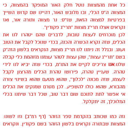
כל אחת מהמצוות נוטל חלק האור המופקד בהמצווה, כי
המצווה ה”ס הכלי, ובו מלובש האור, דהיינו שם קדוש השייך
בפרטיות למצווה הזאת, שז”ס: נר מצווה ותורה אור, ואז
נקראים אצלו תרי”ג מצוות “תרי”ג פקודין”.
לכן מוכרחים לעצות טובות, לדברים שהם יטהרו לנו את
הכלים, שזה נקרא הכשרה והכנה, בכדי שנוכל לקבל את הטוב
ועונג. ובגלל זה ניתנו לנו תרי”ג מצוות, הנקראים בלשון הזה”ק
בשם “תרי”ג עצות”, שהן עצות לטהר עצמנו מזוהמת כלי קבלה
שלנו.
אנו
צריכים לקיים את התו”מ, בכדי שזה יביא לנו לידי
טהרה. שעניין טהרה, פירושו טהרת הכלים מהרצון לקבל
לעצמו, שזה מכונה “לכלוך”, שהוא מטעם שהוא בשינוי צורה
מהבורא, שהוא כולו להשפיע. לכן מטרם שמנקים את הכלים
אי אפשר לתת לתוכם שום דבר טוב, שכל דבר שיתנו בכלי
המלוכלך, זה יתקלקל.
וזה כמו שכותב בהקדמת ספר הזוהר (דף רמ”ב) וזו לשונו:
המצוות שבתורה נקראים בלשון הזוהר בשם פקודין. ונקראים