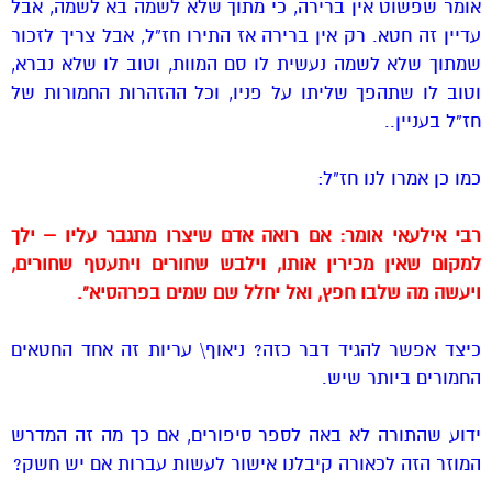
אומר שפשוט אין ברירה, כי מתוך שלא לשמה בא לשמה, אבל
עדיין זה חטא. רק אין ברירה אז התירו חז”ל, אבל צריך לזכור
שמתוך שלא לשמה נעשית לו סם המוות, וטוב לו שלא נברא,
וטוב לו שתהפך שליתו על פניו, וכל ההזהרות החמורות של
חז”ל בעניין..
כמו כן אמרו לנו חז”ל:
רבי אילעאי אומר: אם רואה אדם שיצרו מתגבר עליו – ילך
למקום שאין מכירין אותו, וילבש שחורים ויתעטף שחורים,
ויעשה מה שלבו חפץ, ואל יחלל שם שמים בפרהסיא”.
כיצד אפשר להגיד דבר כזה? ניאוף\ עריות זה אחד החטאים
החמורים ביותר שיש.
ידוע שהתורה לא באה לספר סיפורים, אם כך מה זה המדרש
המוזר הזה לכאורה קיבלנו אישור לעשות עברות אם יש חשק?