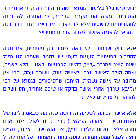
ידוע שיש
כלל בלימוד הגמרא
, “שהתורה דיברה מבני אדם” רוב
המקרים בגמרא הם מקרים סבירים, כי התורה לא נתנה
לחמורים או לרשעים אלא לבני אדם. אז כיצד כתוב דבר כזה
בגמרא? לכאורה אישור לעבור עברות חופשי?
אלא ידוע שהתורה לא באה לספר רק סיפורים, אם ננסה
להסביר בפנימיות לעניות דעתי יש להגיד שאמרו לנו חז”ל
שאם היצר מתגבר עלייך, דהיינו הפרטיות, האגו – הלא לשמה,
ואתה הולך לאישה זרה, לאישה זונה, ושוכב עמה, הרי אין
מדובר על אישה גשמית, הייתכן שהסיפורים בגמרא על רבי
עקיבא שרדף אחרי אישה בדקל או טיפס אחריה, חס ושלום
להרהר על צדיקים כאלה?
אלא אישה הכוונה לשכינה הקדושה שזה מה שבאמת ליבו של
האדם חפץ – האהבה העילאית) כפי הכתוב לעולם ילמד אדם
תורה אלא במקום שליבו חפץ), אם הוא שוכב איתה,
דהיינו
רוצה לקבל ממנה תמורה, עוסק בתורה ומצוות
בעל מנת לקבל