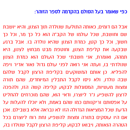
כפי שאומר בעל הסולם בהקדמה לספר הזוהר:
אבל הם דומים, כאותה התולעת שנולדה תוך הצנון, והיא יושבת
שם וחושבת, שכל עולמו של הקב”ה הוא כל כך מר, וכל כך
חשוך, וכל כך קטן, כמדת הצנון שהיא נולדה בו. אבל ברגע
שבקעה את קליפת הצנון, וחוטפת מבט מבחוץ לצנון, היא
תמהה, ואומרת, אני חשבתי שכל העולם הוא כמדת הצנון
שנולדתי בו, ועתה אני רואה לפני עולם גדול נאור אדיר ויפה
להפליא. כן אותם המשוקעים בקליפת הרצון לקבל שלהם
שבה נולדו, ולא ניסו לקבל התבלין המיוחדים, שהם תורה
ומצות מעשיות, המסוגלות לבקוע קליפה קשה הזו, ולהפכה
לרצון להשפיע נ”ר ליוצרו, ודאי הוא, שהם מוכרחים להחליט
על אפסותם וריקנותם כמו שהם באמת, ולא יוכלו להעלות על
הדעת שכל המציאות הגדולה הזו לא נבראה אלא בשבילם. אכן
אם היו עוסקים בתורה ומצות להשפיע נחת רוח ליוצרם בכל
הטהרה הנאותה, ויבואו לבקוע קליפת הרצון לקבל שנולדו בה,