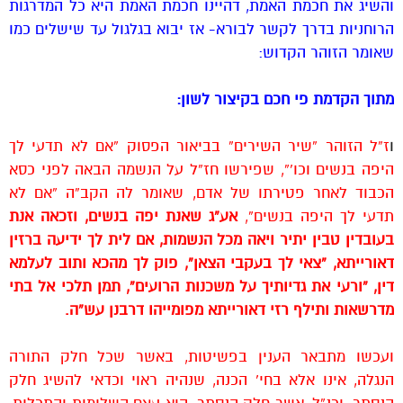
והשיג את חכמת האמת, דהיינו חכמת האמת היא כל המדרגות
הרוחניות בדרך לקשר לבורא- אז יבוא בגלגול עד שישלים כמו
שאומר הזוהר הקדוש:
מתוך הקדמת פי חכם בקיצור לשון:
ו
ז”ל הזוהר “שיר השירים” בביאור הפסוק “אם לא תדעי לך
היפה בנשים וכו'”, שפירשו חז”ל על הנשמה הבאה לפני כסא
הכבוד לאחר פטירתו של אדם, שאומר לה הקב”ה “אם לא
תדעי לך היפה בנשים”,
אע”ג שאנת יפה בנשים, וזכאה אנת
בעובדין טבין יתיר ויאה מכל הנשמות, אם לית לך ידיעה ברזין
דאורייתא, “צאי לך בעקבי הצאן”, פוק לך מהכא ותוב לעלמא
דין, “ורעי את גדיותיך על משכנות הרועים”, תמן תלכי אל בתי
מדרשאות ותילף רזי דאורייתא מפומייהו דרבנן עש”ה.
ועכשו מתבאר הענין בפשיטות, באשר שכל חלק התורה
הנגלה, אינו אלא בחי’ הכנה, שנהיה ראוי וכדאי להשיג חלק