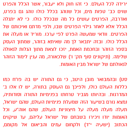
ירידה לכל העולם. כי זהו חוק ולא יעבור, אשר הכלל והפרט
שוים כב’ טפות מים, וכל שנוהג בכלל כולו נוהג גם בפרט,
ואדרבה, הפרטים עושים כל מה שבכלל כולו. כי לא יתגלה
הכלל אלא לאחר גילוי הפרטים שבו, ולפי מדתם ואיכותם של
הפרטים. וודאי שמעשה הפרט לפי ערכו. מוריד או מעלה את
הכלל כולו. ובזה יתבאר לך מה שאיתא בזוהר, שמתוך העסק
בספר הזוהר ובחכמת האמת, יזכו לצאת מתוך הגלות לגאולה
שלימה. (תיקונים סוף תק’ ו’) שלכאורה, מה ענין לימוד הזוהר
לגאולתם של ישראל מבין האומות.
סט) ובהמבואר מובן היטב, כי גם התורה יש בה פו”ח כמו
כללות העולם כולו, ולפיכך גם העוסק בתורה, יש לו אלו ב’
המדרגות. ובהיותו מגביר טרחתו בפנימיות התורה וסודותיה,
נמצא גורם בשיעור הזה שמעלת פנימיות העולם, שהם ישראל,
תעלה מעלה מעלה על חיצוניות העולם, שהם אוה”ע, וכל
האומות יודו ויכירו בשבחם של ישראל עליהם, עד שיקוים
הכתוב (ישעיה י”ד) ולקחום עמים והביאום אל מקומם,