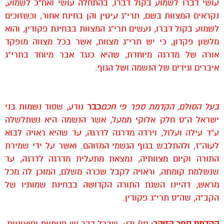
עושי דברו לשמוע בקול דברו, בהתחלה עושי ואח”כ לשמוע,
נקראים המצוות בשם, תרי”ג עיטין והן בחינת אחור, וכשזוכים
לשמוע בקול דברו, נעשים תרי”ג המצוות בבחינת פקודין, והוא
מלשון פקדון, כי יש תרי”ג מצוות, אשר בכל מצווה מופקד
אורה של מדרגה מיוחדת, שהיא כנגד אבר מיוחד בתרי”ג
איברים וגידים של הנשמה ושל הגוף.
בעל הסולם, הקדמת ספר פי חכם
כבר
נודע, שסוד נשמות בני
ישראל ה”ס חלק אלוקי ממעל, אשר הנשמה היא נשתלשלה
ע”ד עילה ועלול, וירדה מדרגה לדרגה, עד שהיא ראויה לבוא
לעוה”ז, ולהתלבש בגוף הגשמי המזוהם. ואשר על ידי שמירת
התורה וקיום מצוותיה, נמצאת מתעלית מדרגה לדרגה, עד
שנשלמת קומתה, וראויה לקבל שכרה משלם, המוכן לה מכל
מראש, דהיינו השגת התורה הקדושה בבחינת שמותיו של
הקב”ה, שה”ס תרי”ג פקודין.
הקדמת ספר הזוהר:
סו) ודע, שבכל דבר יש פנימיות וחיצוניות,