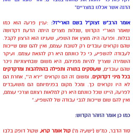
הדגה אשר אכלנו במצריים”
אומר הרב”ש זצוק”ל בשם הארי”זל:
:ענין פרעה הוא כמו
שאמר האר”י הקדוש ,שגלות מצרים היתה הדעת דקדושה
בגלות. ופרעה היה מוצץ את השפע, שענינו הוא הרצון לקבל.
שהם נקראים עובדים רק לטובת עצמם, ואין להם שום שייכות
לעבודה להשפיע, כי כל כוונתם היא רק להנאת עצמם. ועיקר
השמירה שצריך להיות מפניהם, היא משום שבחיצוניות ניכר
שהם עובדים,
שעוסקים בתורה ותפילה בהתלהבות ומדקדקים
בכל מיני דקדוקים.
ומשום זה הם נקראים “ירא ה'”, אחרת הם
לא היו נקראים כך. ומכל מקום בפנימיותם הם משועבדים
לפרעה, היינו שכל כוונתם היא רק למלאות רצונם וצרכי עצמם,
ואין להם שום שייכות לגבי עבודה של להשפיע.”
כמו כן אומר הזוהר הקדוש:
סוד הדבר, כמ”ש (ישעיה מ’)
קול אומר קרא,
שקול דופק בלבו