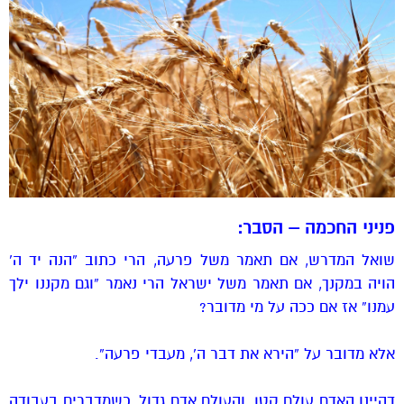
פניני החכמה – הסבר:
שואל המדרש, אם תאמר משל פרעה, הרי כתוב “הנה יד ה’
הויה במקנך, אם תאמר משל ישראל הרי נאמר “וגם מקננו ילך
עמנו” אז אם ככה על מי מדובר?
אלא מדובר על “הירא את דבר ה’, מעבדי פרעה”.
דהיינו האדם עולם קטן, והעולם אדם גדול, כשמדברים בעבודה