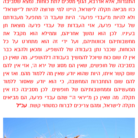
התנגדות, אלא אדרבא, הגוף מסכים לתת כוחות. נמצא שסביבה
כזו מביאה תקלה לישראל, היינו למי שרוצה להיות ל”ישראל”
ולא להיות מ”עבדי פרעה”. היות שעבד ה’ מתפעל מעבודתם
של עבדי פרעה, אזי העבדות של עבדי פרעה מוצאת חן
בעיניו. לכן הוא נמשך אחריהם, וממילא הוא מקבל את
מחשבותיהם וכוונותיהם, ועל ידי זה הוא מתחרט על כל
הכוחות, שכבר נתן בעבודה של להשפיע. ומכאן ולהבא כבר
אין לו שום כוח שיוכל להמשיך בעבודה דלהשפיע. מה שאין כן
בסביבה של חופשים, שאין הם מסוג של ירא ה’, אזי אין להם
שום קשר איתו, היות שהוא יודע שאין מה ללמוד מהם. ואז אין
להם שום התחברות המחשבה, כי הוא יודע שאסור ללמוד
ממעשיהם וממחשבותיהם של חופשים. לכן מסביבה כזו אין
תקלה. מה שאין כן מ”יראי ה'” שהם עבדי פרעה, הם מביאים
תקלה לישראל, ומהם צריכים לברוח כמטחוי קשת.
עכ”ל