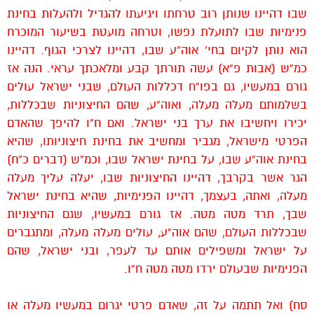
שבו דהיינו שנותן רוב טרחתו ויגיעתו להגדיל ולהעלות בחינת
פנימיות שבו לתועלת נפשו, וטרחה מועטת בשיעור המוכרח
הוא נותן לקיום בחי’ אוה”ע שבו, דהיינו לצרכי הגוף. דהיינו
כמ”ש (אבות פ”א) עשה תורתך קבע ומלאכתך עראי. הנה אז
גורם במעשיו, גם בפו”ח דכללות העולם, שבני ישראל עולים
בשלמותם מעלה מעלה, ואוה”ע, שהם החיצוניות שבכללות,
יכירו ויחשיבו את ערך בני ישראל. ואם ח”ו להיפך שהאדם
הפרטי מישראל, מגביר ומחשיב את בחינת חיצוניותו, שהיא
בחינת אוה”ע שבו, על בחינת ישראל שבו, וכמ”ש (דברים כ”ח)
הגר אשר בקרבך, דהיינו החיצוניות שבו, יעלה עליך מעלה
מעלה, ואתה, בעצמך, דהיינו הפנימיות, שהיא בחינת ישראל
שבך, תרד מטה מטה. אז גורם במעשיו, שגם החיצוניות
שבכללות העולם, שהם אוה”ע, עולים מעלה מעלה, ומתגברים
על ישראל ומשפילים אותם עד לעפר, ובני ישראל, שהם
הפנימיות שבעולם ירדו מטה מטה ח”ו.
סח) ואל תתמה על זה, שאדם פרטי יגרום במעשיו מעלה או