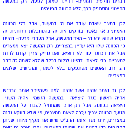
דברים חולפים וזמניים- דהיינו שמוכן לפעול רק במעשה
החיצוני ומסתפק בכך, ללא הכוונה הפנימית.
לכן במצב שאדם עובד את ה’ במעשה, אבל בלי הכוונה
האמיתית אז כאשר בודקים את זה בהסתכלות הרוחנית זה
נקרא שהוא ירא ה’ – מצד המעשה, אבל מעבדי פרעה- דהיינו
כי הכוונה שלו היא עדיין במצריים, רק המעשה יצא ממצרים
אבל את הכוונה עוד לא הוציא, ואם נדייק צריך קודם לרדת
למצריים, כדי לצאת- דהיינו לגלות בכלל שהלא לשמה זה דבר
רע, רוב האנשים מסתפקים בלא לשמה, ומרגישים שלמים
במצריים.
לכן גם נאמר אהיה אשר אהיה, למה פעמיים? אומר הרב”ש
אהיה ראשון כנגד היציאה במעשה הגשמי, אהיה השני-
היציאה בכוונה. אבל רק אדם שמתחיל לעבוד על המעשה
מטעם הכוונה צריך עזרה לצאת ממצרים, מי שלא דווקא נהנה
במצריים, יותר מזה אומר הרב”ש שיש אור מקיף מיוחד שניתן
לקליפות כדי להנות את שהותו במצריים. והרי נאמר גם “ואת