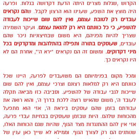
הקדוש ,שגלות מצרים היתה הדעת דקדושה בגלות. ופרעה
היה מוצץ את השפע, שענינו הוא הרצון לקבל. ש
הם נקראים
עובדים רק לטובת עצמם, ואין להם שום שייכות לעבודה
להשפיע, כי כל כוונתם היא רק להנאת עצמם
. ועיקר השמירה
שצריך להיות מפניהם, היא משום שבחיצוניות ניכר שהם
עובדים,
שעוסקים בתורה ותפילה בהתלהבות ומדקדקים בכל
מיני דקדוקים.
ומשום זה הם נקראים “ירא ה'”, אחרת הם לא
היו נקראים כך.
ומכל מקום בפנימיותם הם משועבדים לפרעה, היינו שכל
כוונתם היא רק למלאות רצונם וצרכי עצמם, ואין להם שום
שייכות לגבי עבודה של להשפיע. וסביבה כזו מביאה תקלה
לעובד ה’, משום שהאיש רוצה ללכת בדרך ה’, והוא רואה את
עבודתם בזמן שהם עוסקים ביראת ה’, אזי הוא מתפעל
מהכוחות שלהם. היות שבזמן שעוסקים בבחינת עבדי פרעה,
אזי אין להם ההתנגדות מצד הגוף, שהיות שגם הכוחות האלו,
שנותנים הם רק לצורך הגוף. וממילא לא שייך כאן ענין של