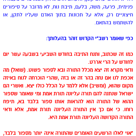
פנימית, פרעה, משה, בלעם, תיבת נוח, לא מדובר על סיפורים
חיצוניים רק, אלא על תכונות בתוך האדם שעליו לתקן, או
להשתמש בהתאם.
כפי שאומר רשב”י הקדוש
זוהר בהעלותך:
כמו זה שכתוב, ותנח התיבה בחודש השביעי בשבעה עשר יום
לחודש על הרי אררט.
ודאי מקרא זה יצא מכלל התורה ובא לספור פשוט. (שואל) מה
אכפת לנו אם נחה בהר זה או בזה ,שהרי הוכרחה לנוח באיזה
מקום שהוא, (ומשיב) אלא ללמד על הכלל כולו יצא. ואשרי הם
ישראל שנתנה להם תורה עליונה תורת אמת ומי שאומר שספור
ההוא של התורה הוא להראות אותו ספור בלבד בא, תיפח
רוחו. כי אם כך אין התורה העליונה תורת אמת, אלא ודאי
התורה הקדושה העליונה תורת אמת היא.
“אוי לאלו הרשעים האומרים שהתורה אינה יותר מספור בלבד,