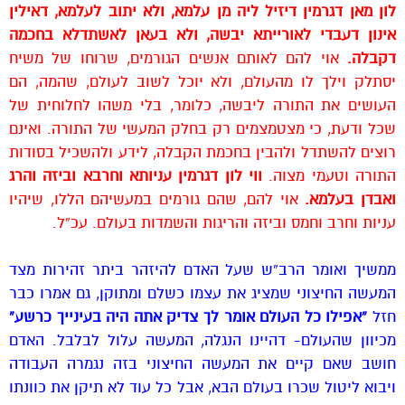
לון מאן דגרמין דיזיל ליה מן עלמא, ולא יתוב לעלמא, דאילין
אינון דעבדי לאורייתא יבשה, ולא בעאן לאשתדלא בחכמה
דקבלה.
אוי להם לאותם אנשים הגורמים, שרוחו של משיח
יסתלק וילך לו מהעולם, ולא יוכל לשוב לעולם, שהמה, הם
העושים את התורה ליבשה, כלומר, בלי משהו לחלוחית של
שכל ודעת, כי מצטמצמים רק בחלק המעשי של התורה. ואינם
רוצים להשתדל ולהבין בחכמת הקבלה, לידע ולהשכיל בסודות
התורה וטעמי מצוה.
ווי לון דגרמין עניותא וחרבא וביזה והרג
ואבדן בעלמא.
אוי להם, שהם גורמים במעשיהם הללו, שיהיו
עניות וחרב וחמס וביזה והריגות והשמדות בעולם. עכ”ל.
ממשיך ואומר הרב”ש שעל האדם להיזהר ביתר זהירות מצד
המעשה החיצוני שמציג את עצמו כשלם ומתוקן, גם אמרו כבר
חזל
“אפילו כל העולם אומר לך צדיק אתה היה בעינייך כרשע”
מכיוון שהעולם- דהיינו הנגלה, המעשה עלול לבלבל. האדם
חושב שאם קיים את המעשה החיצוני בזה נגמרה העבודה
ויבוא ליטול שכרו בעולם הבא, אבל כל עוד לא תיקן את כוונתו