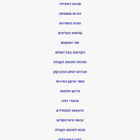
סודות התפילה
זוגיות ומשפחה
תורת החסידות
עולמות העליונים
סוד הצמצום
הקדמות בעל הסולם
פתיחה לחכמת הקבלה
אברהם יצחק הכהן קוק
מוסר ותיקון המידות
פירוש חלומות
שיעורי זוהר
הרצאות למתחילים
נבואה ורוח הקודש
מ
בוא לחכמת הקבלה
כתבי המקובלים