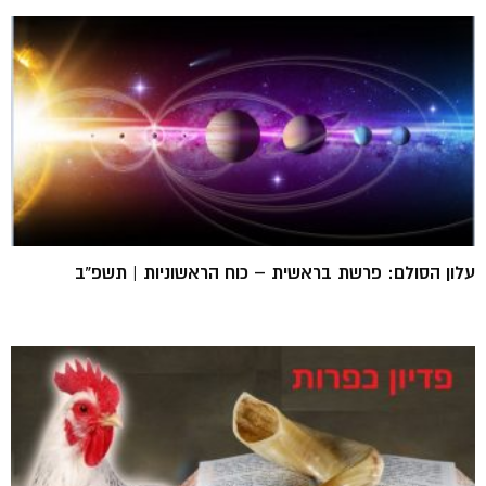
עלון הסולם: פרשת בראשית – כוח הראשוניות | תשפ”ב