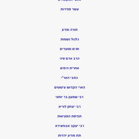
ע
שר ספירות
תורה ומדע
גלגול נשמות
חגים ומועדים
הרב אדם סיני
אחרית הימים
כתבי האר”י
הארי הקדוש ציטוטים
רבי שמעון בר יוחאי
רבי יצחק לוריא
תפיסת המציאות
רבי יעקב אבוחצירא
תת מודע יהדות