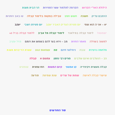
הילולת האר"י הקדוש
הקדמה לתלמוד עשר הספירות
הר הבית מצגת
הרמבם צדיק
חשכה
חשש חמץ
טבילה במקווה בלימוד קבלה
טו באב רוחניות
יא – אני ה הוא שמי
יום פטירת הצדיק האביר יעקב
יום פטירת רשבי
יעקב
ישמעאל
לימוד קבלה בתילאנד
לימודי קבלה תל אביב
ללמוד קבלה בגיל 40
למשוך בעורלה
מאמר החרות
מב – וירא בצר להם בשמעו את רנתם
מזל עקרב
מלחמה גרעינית
נגבה
ניוזלטר חינם
סמ
עצמאות 2017
עשרת הדיברות מצגת
פב – הנעלבים ואינם עולבים
פורים רבי נחמן
צמצום א
קבלה
קבלה מעשית ויקיפדיה
קו אמצעי
קיום המצוות
רוח צפונית
שופטים
שיעורי קבלה לאישה
שמות של שדים
שנת שמיטה
תודעה
סוד החודשים