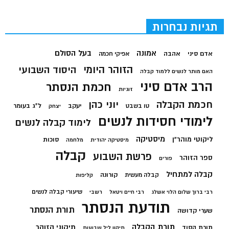
תגיות נבחרות
בעל הסולם
אמונה
אדם סיני
אהבה
אפיקי חכמה
הזוהר היומי
היסוד השבועי
האם מותר לנשים ללמוד קבלה
הרב אדם סיני
חכמת הנסתר
זוגיות
חכמת הקבלה
יוני כהן
יעקב
ל"ג בעומר
טו בשבט
יצחק
לימודי חסידות לנשים
לימוד קבלה לנשים
מיסטיקה
ליקוטי מוהר"ן
סוכות
מיסטיקה יהודית
מלחמה
קבלה
פרשת השבוע
ספר הזוהר
פורים
קבלה למתחיל
קורונה
קבלה מעשית
קליפות
שיעורי קבלה לנשים
רבי ברוך שלום הלוי אשלג
רבי חיים ויטאל
רשבי
תודעת הנסתר
תורת הנסתר
שערי קדושה
תורת הקבלה
תיקוני הזוהר
תורת הסוד
תיקון ליל שבועות