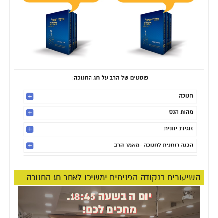
השיעורים בנקודה הפנימית ימשיכו לאחר חג החנוכה