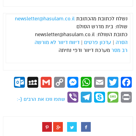
נשלח לכתובת מהכתובת
newsletter@hasulam.co.il
שולח: בית מדרש הסולם
כתובת השולח:
newsletter@hasulam.co.il
הסרה
|
עדכון פרטים
|
דיווח דיוור לא מורשה
רב מסר
מערכת דיוור ודפי נחיתה
ok.com
MySpace
Gmail
Copy
Messenger
WhatsApp
Email
Twitter
Facebook
Link
Viber
Telegram
Skype
Message
Print
שתפו וזכו את הרבים (-: