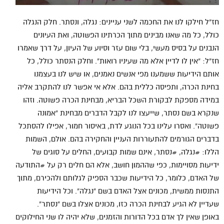
חז”ל חילקו לנו את החכמה לשני עניינים: נגלה, ונסתר. חלק הנגלה
כולל, כל מה שאנו מבינים מתוך הכרתינו הפשוטה, ואת העיונים
הנבנים על בסיס מעשי, בלי שום עזר וסיוע של העיון, על דרך שאמרו
חז”ל: “אין לו לדיין אלא מה שעיניו רואות”. וחלק הנסתר כולל, כל
אותם הידיעות ששמענו מפי אנשים נאמנים, או שיש לנו בעצמנו
בחינת הכרה, ותפיסה כללית בהם. אלא אי אפשר לנו להתקרב אליה
במידה מספקת לבקורת השכל הבריא, מבחינת הכרה פשוטה. וזהו
שנקרא בשם נסתר, שייעצו לנו לקבל הדברים מבחינת “אמונה
פשוטה”. ואסרו עלינו בכל הנוגע לדת, באיסור חמור, אפילו להסתכל
בדברים הגורמים להתעוררות העניין והחקירה בהם. אולם, השמות
הללו: #נגלה, #נסתר, אינם שמות קבועים, החלים על סוגים של
ידיעות מסויימות, כפי שההמון חושב, אלא הם חלים רק על #התודעה
של האדם, כלומר, כל הידיעות שכבר הספיק לגלותם ולהכירם, מתוך
התנסות ממשית, מכונים אצל האדם בשם “נגלה”. וכל הידיעות
שעדיין לא הגיע לבחינת הכרה כזו, מכונים אצלו בשם “נסתר”.
באופן שאין לך אדם בכל הדורות והזמנים, שלא יהיה לו שני החילוקים