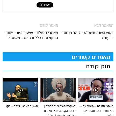
המאמר הבא
מאמר קודם
ראש השנה תשפ"א - זוהר פנחס -
מאמרי הסולם - שיעור 043 - ייחוד
שיעור 7
הפעולות בכלל ובפרט - מאמר ל
מאמרים קשורים
תוכן קודם
מאמרי הסולם – מאמר עד –
השקפת תורת בעל הסולם |
השעור השבועי בזהר – מקץ
תולדות החכמה ומסתריה |
חכמת הקבלה מהי | חלק ח |
חלק ג
הרב יהודה גלעד | תשפ”ד