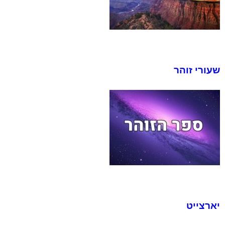
ש
עורי זוהר
יארצייט