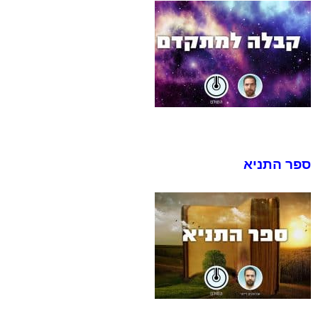
ספר התניא