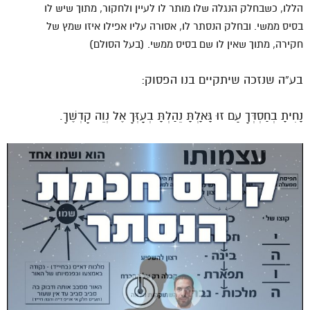
הללו, כשבחלק הנגלה שלו מותר לו לעיין ולחקור, מתוך שיש לו
בסיס ממשי. ובחלק הנסתר לו, אסורה עליו אפילו איזו שמץ של
חקירה, מתוך שאין לו שם בסיס ממשי. (בעל הסולם)
בע”ה שנזכה שיתקיים בנו הפסוק:
נָחִיתָ בְחַסְדְּךָ עַם זוּ גָּאָלְתָּ נֵהַלְתָּ בְעָזְּךָ אֶל נְוֵה קָדְשֶׁךָ.