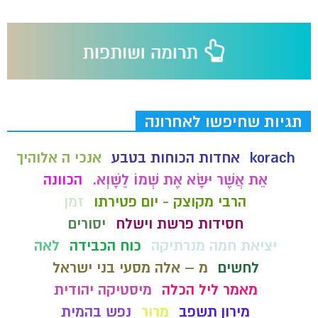
תגיות שחיפשו לאחרונה
korach
אחדות הכוחות בטבע
אנכי ה אלוהיך
אֵת אֲשֶׁר יִשָּׂא אֶת שְׁמוֹ לַשָּׁוְא.
הכוונה
הרבי מקוצק - יום פטירתו
זמן
חסידות פרשת וישלח
יסורים
יציאת חמה מנרתיקה
כוח הכבידה
לאה
לחשים
מ – אלה מסעי בני ישראל
מאמר ליל הכלה
מיסטיקה יהודית
מירון תשפב
מרור
נפש בהמית