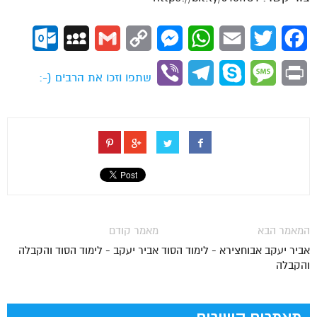
ok.com
MySpace
Gmail
Copy
Messenger
WhatsApp
Email
Twitter
Facebook
Link
Viber
Telegram
Skype
Message
Print
שתפו וזכו את הרבים (-:
המאמר הבא
מאמר קודם
אביר יעקב אבוחצירא - לימוד הסוד
אביר יעקב - לימוד הסוד והקבלה
והקבלה