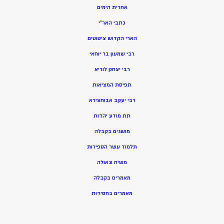
אחרית הימים
כתבי האר”י
הארי הקדוש ציטוטים
רבי שמעון בר יוחאי
רבי יצחק לוריא
תפיסת המציאות
רבי יעקב אבוחצירא
תת מודע יהדות
מושגים בקבלה
תלמוד עשר הספירות
משיח וגאולה
מאמרים בקבלה
מאמרים בחסידות