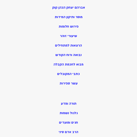
אברהם יצחק הכהן קוק
מוסר ותיקון המידות
פירוש חלומות
שיעורי זוהר
הרצאות למתחילים
נבואה ורוח הקודש
מ
בוא לחכמת הקבלה
כתבי המקובלים
ע
שר ספירות
תורה ומדע
גלגול נשמות
חגים ומועדים
הרב אדם סיני