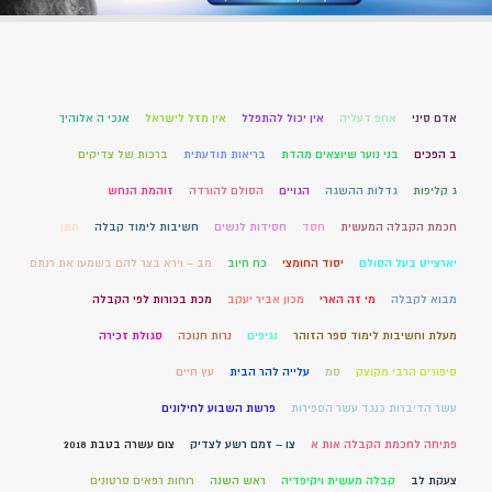
אדם סיני
אחפ דעליה
אין יכול להתפלל
אין מזל לישראל
אנכי ה אלוהיך
ב הפכים
בני נוער שיוצאים מהדת
בריאות תודעתית
ברכות של צדיקים
ג קליפות
גדלות ההשגה
הגויים
הסולם להורדה
זוהמת הנחש
חכמת הקבלה המעשית
חסד
חסידות לנשים
חשיבות לימוד קבלה
חתן
יארצייט בעל הסולם
יסוד החומצי
כח חיוב
מב – וירא בצר להם בשמעו את רנתם
מבוא לקבלה
מי זה הארי
מכון אביר יעקב
מכת בכורות לפי הקבלה
מעלת וחשיבות לימוד ספר הזוהר
נגיפים
נרות חנוכה
סגולת זכירה
סיפורים הרבי מקוצק
סמ
עלייה להר הבית
עץ חיים
עשר הדיברות כנגד עשר הספירות
פרשת השבוע לחילונים
פתיחה לחכמת הקבלה אות א
צו – זמם רשע לצדיק
צום עשרה בטבת 2018
צעקת לב
קבלה מעשית ויקיפדיה
ראש השנה
רוחות רפאים סרטונים