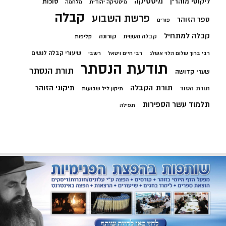
מיסטיקה
ליקוטי מוהר"ן
סוכות
מיסטיקה יהודית
מלחמה
קבלה
פרשת השבוע
ספר הזוהר
פורים
קבלה למתחיל
קורונה
קבלה מעשית
קליפות
שיעורי קבלה לנשים
רבי ברוך שלום הלוי אשלג
רבי חיים ויטאל
רשבי
תודעת הנסתר
תורת הנסתר
שערי קדושה
תורת הקבלה
תיקוני הזוהר
תורת הסוד
תיקון ליל שבועות
תלמוד עשר הספירות
תפילה