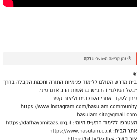
⏱️ זמן קריאה משוער:
1 דקה
❦
בית מדרש הסולם ללימוד פנימיות התורה וחכמת הקבלה בדרך
״בעל הסולם״ והרב״ש בראשות הרב אדם סיני.
ניתן לעקוב אחרי העדכונים וליצור קשר
https://www.instagram.com/hasulam.community
hasulam.site@gmail.com
הצטרפו ללימוד התע״ס היומי: https://dafhayomitaas.org.il
אתר הבית: https://www.hasulam.co.il
צור קשר: https://bit.ly/34offe4