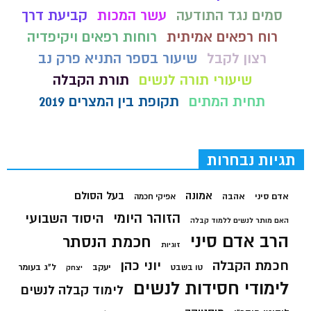
סמים נגד התודעה
עשר המכות
קביעת דרך
רוח רפאים אמיתית
רוחות רפאים ויקיפדיה
רצון לקבל
שיעור בספר התניא פרק נב
שיעורי תורה לנשים
תורת הקבלה
תחית המתים
תקופת בין המצרים 2019
תגיות נבחרות
בעל הסולם
אמונה
אדם סיני
אהבה
אפיקי חכמה
הזוהר היומי
היסוד השבועי
האם מותר לנשים ללמוד קבלה
הרב אדם סיני
חכמת הנסתר
זוגיות
חכמת הקבלה
יוני כהן
יעקב
ל"ג בעומר
טו בשבט
יצחק
לימודי חסידות לנשים
לימוד קבלה לנשים