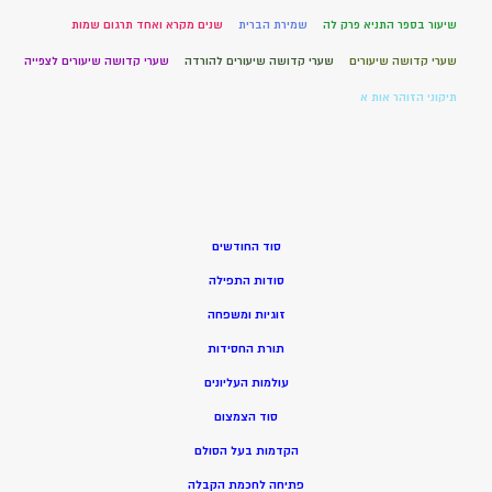
שיעור בספר התניא פרק לה
שמירת הברית
שנים מקרא ואחד תרגום שמות
שערי קדושה שיעורים
שערי קדושה שיעורים להורדה
שערי קדושה שיעורים לצפייה
תיקוני הזוהר אות א
סוד החודשים
סודות התפילה
זוגיות ומשפחה
תורת החסידות
עולמות העליונים
סוד הצמצום
הקדמות בעל הסולם
פתיחה לחכמת הקבלה