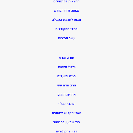
הרצאות למתחילים
נבואה ורוח הקודש
מ
בוא לחכמת הקבלה
כתבי המקובלים
ע
שר ספירות
תורה ומדע
גלגול נשמות
חגים ומועדים
הרב אדם סיני
אחרית הימים
כתבי האר”י
הארי הקדוש ציטוטים
רבי שמעון בר יוחאי
רבי יצחק לוריא