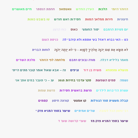
הזוהר היומי
הלכות
העידן החדש
וואטסאפ
חחמת הנסתר
חיים מאושרים
חיצוניות
חירות ממלאך המוות
חסידות ראש חודש
טו בשבט כוונות
יום פטירת הרמבם
יסוד החומצי
כאוס
כוח הרצון
כט – האי גברא דאזל בעי אתתא ולא קיהבי לה
כניסת הצום
לֹא תִשָּׂא אֶת שֵׁם יְהוָה אֱלֹהֶיךָ לַשָּׁוְא - כִּי לֹא יְנַקֶּה יְהֹוָה
לוחות הברית
מאמר בליליא דכלה.
מורה נבוכים רמבם
מלחמה לפי הזוהר
מלכת השדים
מנעולא ומפתחא
משיח בן דוד
נגיפים
נה – אבא שאול אומר קובר מתים הייתי
נשמה
סמים השפעות
סקר עדכני בחירות 2015
עג – כי תעבר במים אתך אני
עשרת הדיברות לילדים
פרשת בראשית חסידות
פרשת שמות
קבלה מעשית ספר הגורלות
קו אמצעי
קורונה חיסון
קסמים
רבי נחמן הכל לטובה
שדים אמיתיים
שיעור בספר התניא פרק י
שיעור בספר התניא פרק מז
שערי קדושה שער ד