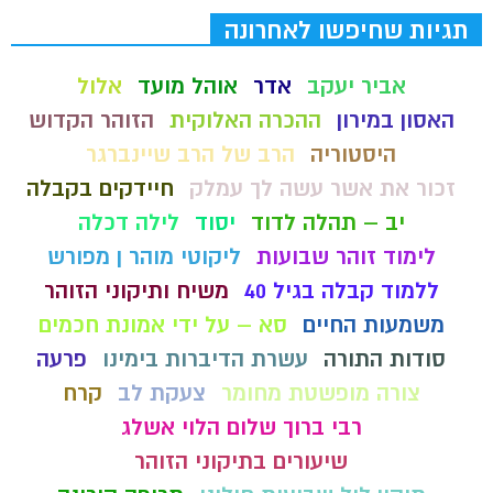
תגיות שחיפשו לאחרונה
אביר יעקב
אדר
אוהל מועד
אלול
האסון במירון
ההכרה האלוקית
הזוהר הקדוש
היסטוריה
הרב של הרב שיינברגר
זכור את אשר עשה לך עמלק
חיידקים בקבלה
יב – תהלה לדוד
יסוד
לילה דכלה
לימוד זוהר שבועות
ליקוטי מוהר ן מפורש
ללמוד קבלה בגיל 40
משיח ותיקוני הזוהר
משמעות החיים
סא – על ידי אמונת חכמים
סודות התורה
עשרת הדיברות בימינו
פרעה
צורה מופשטת מחומר
צעקת לב
קרח
רבי ברוך שלום הלוי אשלג
שיעורים בתיקוני הזוהר