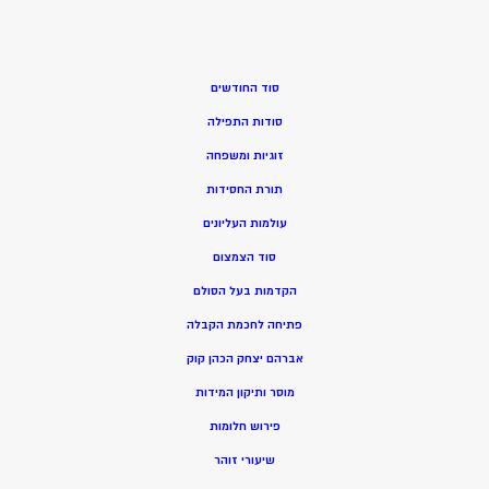
סוד החודשים
סודות התפילה
זוגיות ומשפחה
תורת החסידות
עולמות העליונים
סוד הצמצום
הקדמות בעל הסולם
פתיחה לחכמת הקבלה
אברהם יצחק הכהן קוק
מוסר ותיקון המידות
פירוש חלומות
שיעורי זוהר