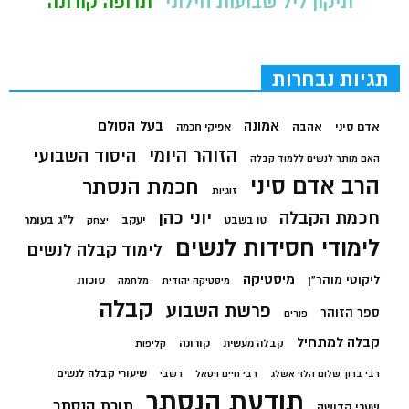
תיקון ליל שבועות חילוני
תרופה קורונה
תגיות נבחרות
בעל הסולם
אמונה
אדם סיני
אהבה
אפיקי חכמה
הזוהר היומי
היסוד השבועי
האם מותר לנשים ללמוד קבלה
הרב אדם סיני
חכמת הנסתר
זוגיות
חכמת הקבלה
יוני כהן
יעקב
ל"ג בעומר
טו בשבט
יצחק
לימודי חסידות לנשים
לימוד קבלה לנשים
מיסטיקה
ליקוטי מוהר"ן
סוכות
מיסטיקה יהודית
מלחמה
קבלה
פרשת השבוע
ספר הזוהר
פורים
קבלה למתחיל
קורונה
קבלה מעשית
קליפות
שיעורי קבלה לנשים
רבי ברוך שלום הלוי אשלג
רבי חיים ויטאל
רשבי
תודעת הנסתר
תורת הנסתר
שערי קדושה