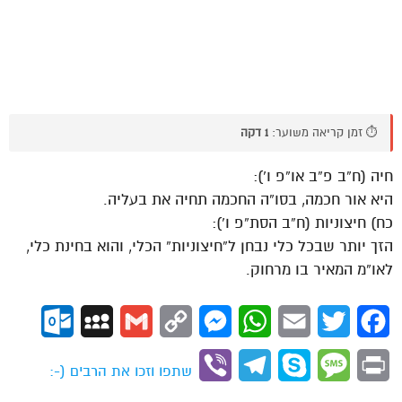
⏱️ זמן קריאה משוער:
1 דקה
חיה (ח”ב פ”ב או”פ ו’):
היא אור חכמה, בסו”ה החכמה תחיה את בעליה.
כח) חיצוניות (ח”ב הסת”פ ו’):
הזך יותר שבכל כלי נבחן ל”חיצוניות” הכלי, והוא בחינת כלי,
לאו”מ המאיר בו מרחוק.
ok.com
MySpace
Gmail
Copy
Messenger
WhatsApp
Email
Twitter
Facebook
Link
Viber
Telegram
Skype
Message
Print
שתפו וזכו את הרבים (-: