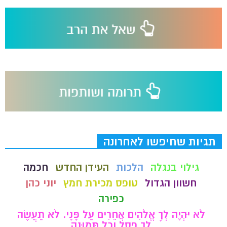
תגיות שחיפשו לאחרונה
גילוי בנגלה
הלכות
העידן החדש
חכמה
חשוון הגדול
טופס מכירת חמץ
יוני כהן
כפירה
לֹא יִהְיֶה לְךָ אֱלֹהִים אֲחֵרִים עַל פָּנָי. לֹא תַעֲשֶׂה
לְךָ פֶסֶל וְכָל תְּמוּנָה