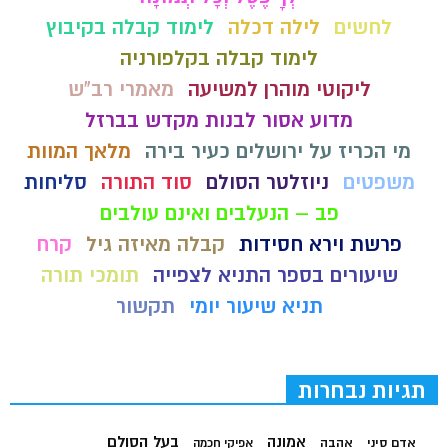
לחשים
לילה דכלה
לימוד קבלה בקיבוץ
לימוד קבלה בקלפורניה
ליקוטי מוהרן למשיעה
מאמרי רב"ש
מדוע אסור לבנות מקדש בברזל
מי הכריז על ירושלים כעיר בירה
מלאך המוות
משפטים
ניוזלטר הסולם
סוד התורה
סליחות
פב – הנעלבים ואינם עולבים
פרשת וירא חסידות
קבלה מאיזה גיל
קרח
שיעורים בספר התניא לצפייה
תומכי תורה
תניא שיעור יומי
תקשור
תגיות נבחרות
בעל הסולם
אמונה
אדם סיני
אהבה
אפיקי חכמה