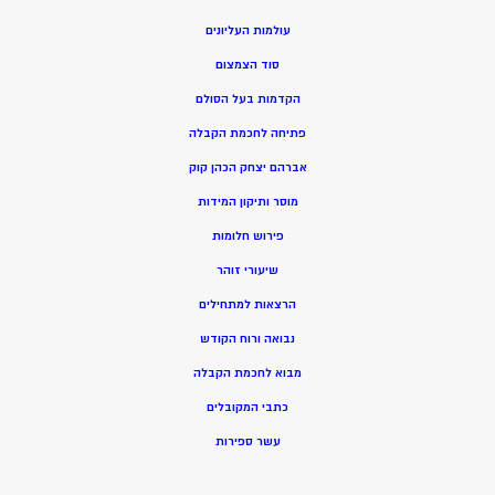
עולמות העליונים
סוד הצמצום
הקדמות בעל הסולם
פתיחה לחכמת הקבלה
אברהם יצחק הכהן קוק
מוסר ותיקון המידות
פירוש חלומות
שיעורי זוהר
הרצאות למתחילים
נבואה ורוח הקודש
מ
בוא לחכמת הקבלה
כתבי המקובלים
ע
שר ספירות