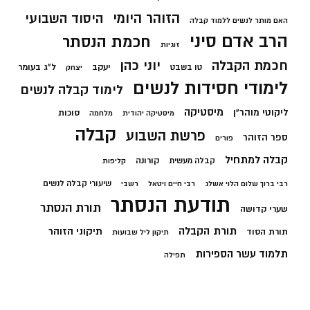
הזוהר היומי
היסוד השבועי
האם מותר לנשים ללמוד קבלה
הרב אדם סיני
חכמת הנסתר
זוגיות
חכמת הקבלה
יוני כהן
יעקב
ל"ג בעומר
טו בשבט
יצחק
לימודי חסידות לנשים
לימוד קבלה לנשים
מיסטיקה
ליקוטי מוהר"ן
סוכות
מיסטיקה יהודית
מלחמה
קבלה
פרשת השבוע
ספר הזוהר
פורים
קבלה למתחיל
קורונה
קבלה מעשית
קליפות
שיעורי קבלה לנשים
רבי ברוך שלום הלוי אשלג
רבי חיים ויטאל
רשבי
תודעת הנסתר
תורת הנסתר
שערי קדושה
תורת הקבלה
תיקוני הזוהר
תורת הסוד
תיקון ליל שבועות
תלמוד עשר הספירות
תפילה