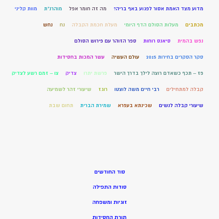
מדוע מצד האמת אסור לפגוע באף בריה?
מה זה חומר אפל
מוהרנ”ת
מוות קליני
מכתבים
מעלות הסולם הדף היומי
מעלת חכמת הקבלה
נח
נחש
נפש בהמית
סיאנס רוחות
ספר הזוהר עם פירוש הסולם
סקר הסקרים בחירות 2015
עולם העשיה
עשר המכות בחסידות
פז – תכף כשאדם רוצה לילך בדרך הישר
פרשת יתרו
צדיק
צו – זמם רשע לצדיק
קבלה למתחילים
רבי חיים משה לוצטו
רוגז
שיעורי זהר לשמיעה
שיעורי קבלה לנשים
שכינתא בעפרא
שמירת הברית
תחום שבת
סוד החודשים
סודות התפילה
זוגיות ומשפחה
תורת החסידות