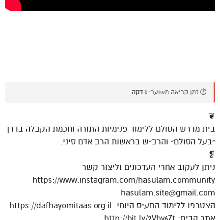
⏱️ זמן קריאה משוער:
1 דקה
❦
בית מדרש הסולם ללימוד פנימיות התורה וחכמת הקבלה בדרך
״בעל הסולם״ והרב״ש בראשות הרב אדם סיני.
❡
ניתן לעקוב אחרי העדכונים וליצור קשר
https://www.instagram.com/hasulam.community
hasulam.site@gmail.com
הצטרפו ללימוד התע״ס היומי: https://dafhayomitaas.org.il
אתר הבית: http://bit.ly/2Vhv6Zt