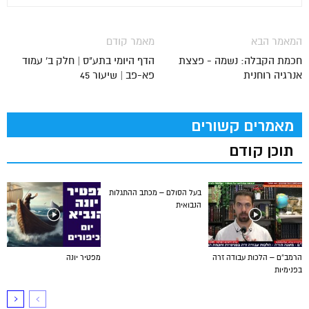
המאמר הבא
מאמר קודם
חכמת הקבלה: נשמה - פצצת
הדף היומי בתע"ס | חלק ב' עמוד
אנרגיה רוחנית
פא-פב | שיעור 45
מאמרים קשורים
תוכן קודם
בעל הסולם – מכתב ההתגלות
הנבואית
הרמב”ם – הלכות עבודה זרה
מפטיר יונה
בפנימיות