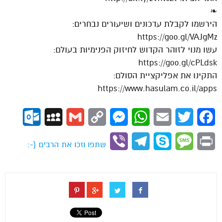
❧
הירשמו לקבלת עדכונים ושיעורים נבחרים:
https://goo.gl/VAJgMz
עשו מנוי לזוהר הקדוש לחיזוק הפנימיות בעולם:
https://goo.gl/cPLdsk
התקינו את אפליקציית הסולם:
https://www.hasulam.co.il/apps
ok.com
MySpace
Gmail
Copy
Messenger
WhatsApp
Email
Twitter
Facebook
Link
Viber
Telegram
Skype
Message
Print
שתפו וזכו את הרבים (-: