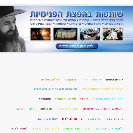
אחרית הימים
איזוטפ
אישה
בחוקותיי
גמילות חסדים
האם מותר לאישה ללמוד זוהר?
הגשמיות היא רק סימן ולא סיבה
ההכנה ליציאה ממצרים
היטלר
הילולא הרמח"ל
וואטסאפ
וילבש שחורים ויתעטף שחורים
זוהר לילא דכלה
חג הפסח
חוויה
חמאס
טו באב קבלה
טו בשבט
יב – תהלה לדוד
יהא שמיה רבה
כלם חזרו בזכות משה
לימוד זוהר שבועות
לימוד קבלה לגברים
לעתיד לבוא