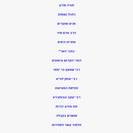
תורה ומדע
גלגול נשמות
חגים ומועדים
הרב אדם סיני
אחרית הימים
כתבי האר”י
הארי הקדוש ציטוטים
רבי שמעון בר יוחאי
רבי יצחק לוריא
תפיסת המציאות
רבי יעקב אבוחצירא
תת מודע יהדות
מושגים בקבלה
תלמוד עשר הספירות