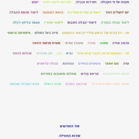
חנוכה על פי הקבלה
חסידות וקבלה
חסידות פרשת ויקרא
יאוש
יום ירושלים זוהר
ירושלים אתרים מעניינים
כוחות הטומאה
לימוד חכמת הקבלה
לימוד קבלה בקנדה
לימודי קבלה רחובות
ליקוטי מוהר"ן
מאמר בלילא דכלה
מג – הדבורים של הרשע מולידים נאוף בהשומע
מיהו בעל הסולם
מיסטיקה וכישוף
מכתב תודה
ממוכן
מנורה
מקובל אמיתי
משיח ותיקוני הזוהר
נא – כשאתם מגיעין לאבני שיש טהור
נביא
נגב
נתן מנמירוב
סגולות הזוהר
עזה
צום אסתר
ציטוטים נבחרים
צמחונות
קבלה קדמונית
קורות חיים הרמבם
קריאת קודש
שאלות ותשובות בספירות
שיעור בספר התניא פרק לז
שכינתא בעפרא
תורת ברסלב
תורת הקבלה ומהותה
סוד החודשים
סודות התפילה