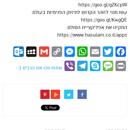
https://goo.gl/gZKcpW
עשו מנוי לזוהר הקדוש לחיזוק הפנימיות בעולם:
https://goo.gl/Ki4gQE
התקינו את אפליקציית הסולם:
https://www.hasulam.co.il/apps
ok.com
MySpace
Gmail
Copy
Messenger
WhatsApp
Email
Twitter
Facebook
Link
Viber
Telegram
Skype
Message
Print
שתפו וזכו את הרבים (-: