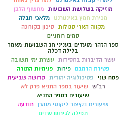
לימודי קבלה באינטרנט
למה צריך גאווה
מוזיקה בשלושת השבועות
מחשוף הלבן
מכירת חמץ באינטרנט
מלאכי חבלה
מקווה הארי סגולות
סיכון בקורונה
סמים רוחניים
ספר הזהר-מועדים-בעניני חג השבועות-מאמר
בלילה דכלה
עשר הדיברות בחסידות
עשרת ימי תשובה
פטירת הרמבם
פירות
פנימיות התורה
פסח שני
פסיכולוגיה יהודית
קדושה שביעית
רב"ש
שיעור בספר התניא פרק לא
שיעורים בספר התניא
שיעורים בקיצור ליקוטי מוהרן
תודעה
תפילה לגירוש שדים