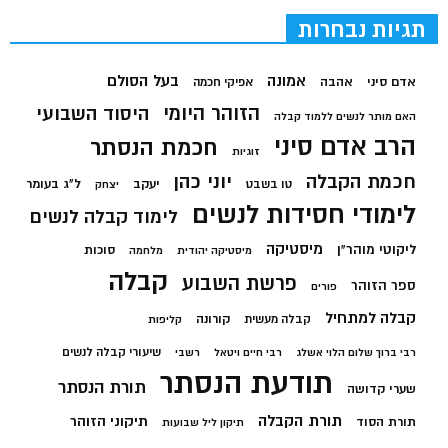
תגיות נבחרות
בעל הסולם
אמונה
אדם סיני
אהבה
אפיקי חכמה
הזוהר היומי
היסוד השבועי
האם מותר לנשים ללמוד קבלה
הרב אדם סיני
חכמת הנסתר
זוגיות
חכמת הקבלה
יוני כהן
יעקב
ל"ג בעומר
טו בשבט
יצחק
לימודי חסידות לנשים
לימוד קבלה לנשים
מיסטיקה
ליקוטי מוהר"ן
סוכות
מיסטיקה יהודית
מלחמה
קבלה
פרשת השבוע
ספר הזוהר
פורים
קבלה למתחיל
קורונה
קבלה מעשית
קליפות
שיעורי קבלה לנשים
רבי ברוך שלום הלוי אשלג
רבי חיים ויטאל
רשבי
תודעת הנסתר
תורת הנסתר
שערי קדושה
תורת הקבלה
תיקוני הזוהר
תורת הסוד
תיקון ליל שבועות