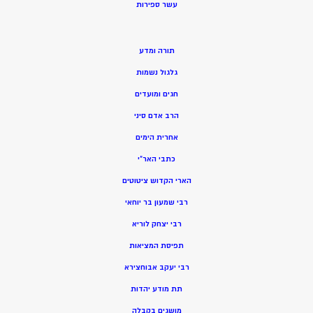
ע
שר ספירות
תורה ומדע
גלגול נשמות
חגים ומועדים
הרב אדם סיני
אחרית הימים
כתבי האר”י
הארי הקדוש ציטוטים
רבי שמעון בר יוחאי
רבי יצחק לוריא
תפיסת המציאות
רבי יעקב אבוחצירא
תת מודע יהדות
מושגים בקבלה