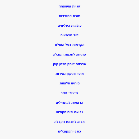
זוגיות ומשפחה
תורת החסידות
עולמות העליונים
סוד הצמצום
הקדמות בעל הסולם
פתיחה לחכמת הקבלה
אברהם יצחק הכהן קוק
מוסר ותיקון המידות
פירוש חלומות
שיעורי זוהר
הרצאות למתחילים
נבואה ורוח הקודש
מ
בוא לחכמת הקבלה
כתבי המקובלים