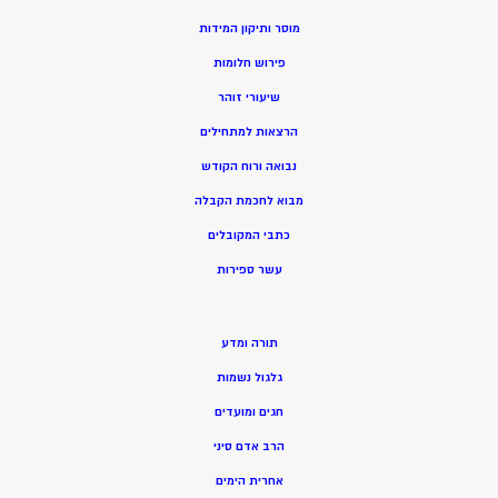
מוסר ותיקון המידות
פירוש חלומות
שיעורי זוהר
הרצאות למתחילים
נבואה ורוח הקודש
מ
בוא לחכמת הקבלה
כתבי המקובלים
ע
שר ספירות
תורה ומדע
גלגול נשמות
חגים ומועדים
הרב אדם סיני
אחרית הימים