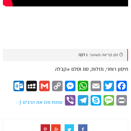
⏱️ זמן קריאה משוער:
1 דקה
חיסון רוחני, מזלות, סמ וסלם #קבלה
ok.com
MySpace
Gmail
Copy
Messenger
WhatsApp
Email
Twitter
Facebook
Link
Viber
Telegram
Skype
Message
Print
שתפו וזכו את הרבים (-: