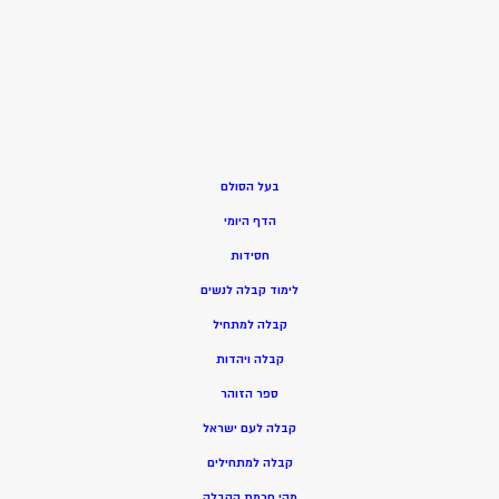
בעל הסולם
הדף היומי
חסידות
ל
ימוד קבלה לנשים
ק
בלה למתחיל
ק
בלה ויהדות
ספר הזוהר
קבלה לעם ישראל
קבלה למתחילים
מהי חכמת הקבלה