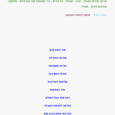
תגיות: סודות התורה - זוהר- ישראל - הר הבית - בני ישמעאל ומה שביניהם - מלחמה -
שפיכות דמים - משיח
תומכי תורה
תיקוני הזוהר הקדמה
סוד החודשים
סודות התפילה
זוגיות ומשפחה
תורת החסידות
עולמות העליונים
סוד הצמצום
הקדמות בעל הסולם
פתיחה לחכמת הקבלה
אברהם יצחק הכהן קוק