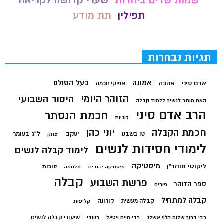
שמות שדים ביהדות
שערי קדושה לקריאה
תפילין
תת מודע
תגיות נבחרות
בעל הסולם
אמונה
אדם סיני
אהבה
אפיקי חכמה
הזוהר היומי
היסוד השבועי
האם מותר לנשים ללמוד קבלה
הרב אדם סיני
חכמת הנסתר
זוגיות
חכמת הקבלה
יוני כהן
יעקב
ל"ג בעומר
טו בשבט
יצחק
לימודי חסידות לנשים
לימוד קבלה לנשים
מיסטיקה
ליקוטי מוהר"ן
סוכות
מיסטיקה יהודית
מלחמה
קבלה
פרשת השבוע
ספר הזוהר
פורים
קבלה למתחיל
קורונה
קבלה מעשית
קליפות
שיעורי קבלה לנשים
רבי ברוך שלום הלוי אשלג
רבי חיים ויטאל
רשבי