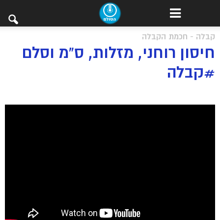
קבלה - חכמת הקבלה
חיסון רוחני, מזלות, ס”מ וסלם
#קבלה