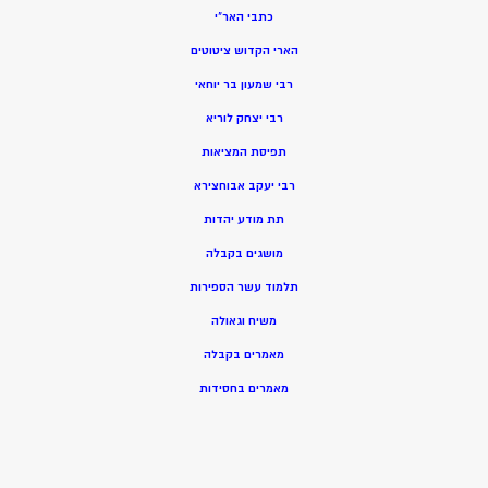
כתבי האר”י
הארי הקדוש ציטוטים
רבי שמעון בר יוחאי
רבי יצחק לוריא
תפיסת המציאות
רבי יעקב אבוחצירא
תת מודע יהדות
מושגים בקבלה
תלמוד עשר הספירות
משיח וגאולה
מאמרים בקבלה
מאמרים בחסידות