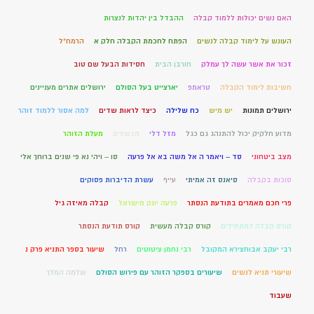
האם נשים יכולות ללמוד קבלה
ההבדל בין יהדות לנצרות
העונש על לימוד קבלה לנשים
הפתח לחכמת הקבלה חלק א
הרמח"ל
זכור את אשר עשה לך עמלק
חורבן הבית
חסידות הבעל שם טוב
חשיבות לימוד הקבלה
טראמפ
יארצייט בעל הסולם
ירושלים אתרים מעניינים
ירושלים תמונות
יש מיש
כח שלילה
כיצד לראות שדים
למה אסור ללמוד זוהר
מדוע חלקיק יכול להתנהג גם כגל
מזל דלי
מכשפים
מעלת הזוהר
מצב ביטחוני
סד – ויאמר ה אל משה בא אל פרעה
סו – ויהי נא פי שנים ברוחך אלי
סוכות בקבלה
סיאנס זה אמיתי
עייף
עשרת הדיברות פסוקים
פרי חכם מאמרים בתודעת הנסתר
פרעה יונק מישראל
קבלה מאיזה גיל
קורס קבלה למתחילים
קורס קבלה מעשית
קורס תודעת הנסתר
רבי יעקב אבוחצירא המקובל
רבי נחמן ציטוטים
רחל
שיעור בספר התניא פרק נ
שיעורי תניא לנשים
שיעורים בספקר הזוהר עם פירוש הסולם
שלמה המלך
שעבוד