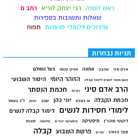
ראש השנה
רבי יצחק לוריא
רמב ם
שאלות ותשובות בספירות
שידוכים ללומדי פנימיות
תפוח
תגיות נבחרות
בעל הסולם
אמונה
אדם סיני
אהבה
אפיקי חכמה
הזוהר היומי
היסוד השבועי
האם מותר לנשים ללמוד קבלה
הרב אדם סיני
חכמת הנסתר
זוגיות
חכמת הקבלה
יוני כהן
יעקב
ל"ג בעומר
טו בשבט
יצחק
לימודי חסידות לנשים
לימוד קבלה לנשים
מיסטיקה
ליקוטי מוהר"ן
סוכות
מיסטיקה יהודית
מלחמה
קבלה
פרשת השבוע
ספר הזוהר
פורים