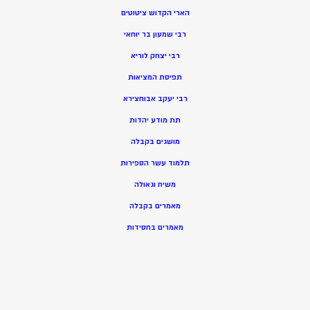
הארי הקדוש ציטוטים
רבי שמעון בר יוחאי
רבי יצחק לוריא
תפיסת המציאות
רבי יעקב אבוחצירא
תת מודע יהדות
מושגים בקבלה
תלמוד עשר הספירות
משיח וגאולה
מאמרים בקבלה
מאמרים בחסידות