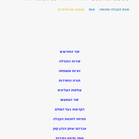
תורת הקבלה ומהותה
תעס
תקשור עם מלאכים
סוד החודשים
סודות התפילה
זוגיות ומשפחה
תורת החסידות
עולמות העליונים
סוד הצמצום
הקדמות בעל הסולם
פתיחה לחכמת הקבלה
אברהם יצחק הכהן קוק
מוסר ותיקון המידות