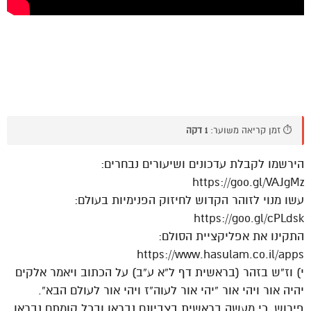
⏱️ זמן קריאה משוער:
1 דקה
הירשמו לקבלת עדכונים ושיעורים נבחרים:
https://goo.gl/VAJgMz
עשו מנוי לזוהר הקדוש לחיזוק הפנימיות בעולם:
https://goo.gl/cPLdsk
התקינו את אפליקציית הסולם:
https://www.hasulam.co.il/apps
י) וז”ש בזהר (בראשית דף ל”א ע”ב) על הכתוב ויאמר אלקים
יהיה אור ויהי אור “יהי אור לעוה”ז ויהי אור לעולם הבא”.
פירוש, כי מעשה בראשית בצביונם נבראו ובכל קומתם נבראו,