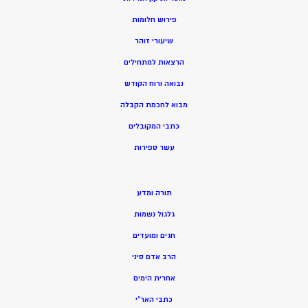
פירוש חלומות
שיעורי זוהר
הרצאות למתחילים
נבואה ורוח הקודש
מ
בוא לחכמת הקבלה
כתבי המקובלים
ע
שר ספירות
תורה ומדע
גלגול נשמות
חגים ומועדים
הרב אדם סיני
אחרית הימים
כתבי האר”י