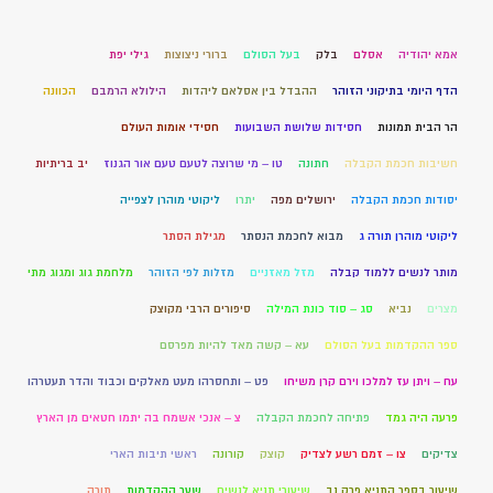
אמא יהודיה
אסלם
בלק
בעל הסולם
ברורי ניצוצות
גילי יפת
הדף היומי בתיקוני הזוהר
ההבדל בין אסלאם ליהדות
הילולא הרמבם
הכוונה
הר הבית תמונות
חסידות שלושת השבועות
חסידי אומות העולם
חשיבות חכמת הקבלה
חתונה
טו – מי שרוצה לטעם טעם אור הגנוז
יב בריתיות
יסודות חכמת הקבלה
ירושלים מפה
יתרו
ליקוטי מוהרן לצפייה
ליקוטי מוהרן תורה ג
מבוא לחכמת הנסתר
מגילת הסתר
מותר לנשים ללמוד קבלה
מזל מאזניים
מזלות לפי הזוהר
מלחמת גוג ומגוג מתי
מצרים
נביא
סג – סוד כונת המילה
סיפורים הרבי מקוצק
ספר ההקדמות בעל הסולם
עא – קשה מאד להיות מפרסם
עח – ויתן עז למלכו וירם קרן משיחו
פט – ותחסרהו מעט מאלקים וכבוד והדר תעטרהו
פרעה היה גמד
פתיחה לחכמת הקבלה
צ – אנכי אשמח בה יתמו חטאים מן הארץ
צדיקים
צו – זמם רשע לצדיק
קוצק
קורונה
ראשי תיבות הארי
שיעור בספר התניא פרק נב
שיעורי תניא לנשים
שער ההקדמות
תורה