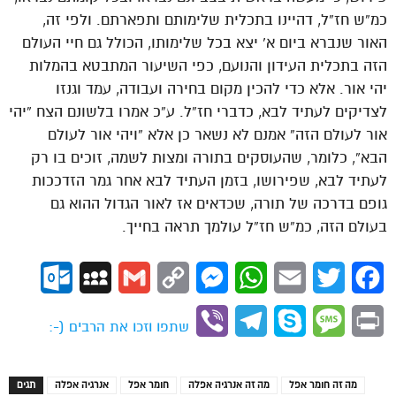
כמ”ש חז”ל, דהיינו בתכלית שלימותם ותפארתם. ולפי זה,
האור שנברא ביום א’ יצא בכל שלימותו, הכולל גם חיי העולם
הזה בתכלית העידון והנועם, כפי השיעור המתבטא בהמלות
יהי אור. אלא כדי להכין מקום בחירה ועבודה, עמד וגנזו
לצדיקים לעתיד לבא, כדברי חז”ל. ע”כ אמרו בלשונם הצח “יהי
אור לעולם הזה” אמנם לא נשאר כן אלא “ויהי אור לעולם
הבא”, כלומר, שהעוסקים בתורה ומצות לשמה, זוכים בו רק
לעתיד לבא, שפירושו, בזמן העתיד לבא אחר גמר הזדככות
גופם בדרכה של תורה, שכדאים אז לאור הגדול ההוא גם
בעולם הזה, כמ”ש חז”ל עולמך תראה בחייך.
ok.com
MySpace
Gmail
Copy
Messenger
WhatsApp
Email
Twitter
Facebook
Link
Viber
Telegram
Skype
Message
Print
שתפו וזכו את הרבים (-:
מה זה חומר אפל
מה זה אנרגיה אפלה
חומר אפל
אנרגיה אפלה
תגים