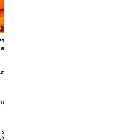
מי
של
יצ
רוח
5
לש