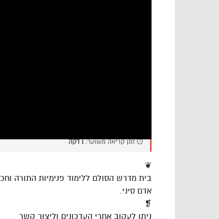
⏱️ זמן קריאה משוער:
1 דקה
❦
בית מדרש הסולם ללימוד פנימיות התורה וח
אדם סיני.
❡
ניתן לעקוב אחרי העדכונים וליצור קשר