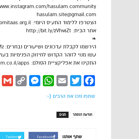
/www.instagram.com/hasulam.community
hasulam.site@gmail.com
הצטרפו ללימוד התע״ס היומי: https://dafhayomitaas.org.il
אתר הבית: http://bit.ly/2Vhv6Zt
❧
הירשמו לקבלת עדכונים ושיעורים נבחרים: https://goo.gl/VAJgMz
עשו מנוי לזוהר הקדוש לחיזוק הפנימיות בעולם: ://goo.gl/cPLdsk
התקינו את אפליקציית הסולם: https://www.hasulam.co.il/apps
l
Copy
Messenger
WhatsApp
Email
Twitter
Facebook
Link
שתפו וזכו את הרבים (-:
תודעת הנסתר
תגים
שתף אותנו
Twitter
Facebook