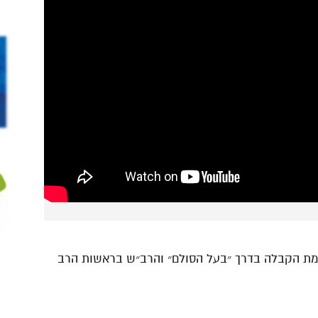
כמת הקבלה בדרך ״בעל הסולם״ והרב״ש בראשות הרב