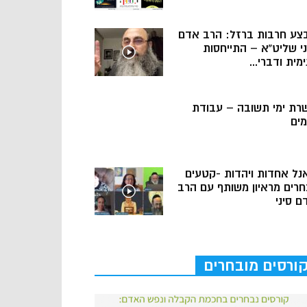
צע חרבות ברזל: הרב אדם
ני שליט”א – התייחסות
מית ודברי...
רת ימי תשובה – עבודת
מים
נל אחדות ויהדות -קטעים
חרים מראיון משותף עם הרב
ם סיני
ורסים מובחרים