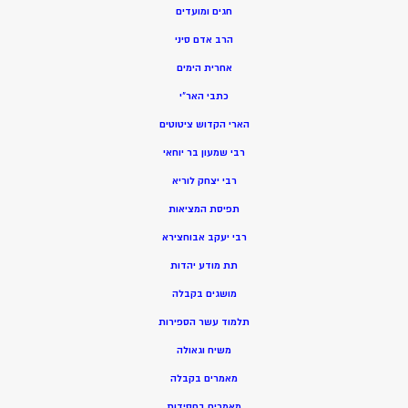
חגים ומועדים
הרב אדם סיני
אחרית הימים
כתבי האר”י
הארי הקדוש ציטוטים
רבי שמעון בר יוחאי
רבי יצחק לוריא
תפיסת המציאות
רבי יעקב אבוחצירא
תת מודע יהדות
מושגים בקבלה
תלמוד עשר הספירות
משיח וגאולה
מאמרים בקבלה
מאמרים בחסידות