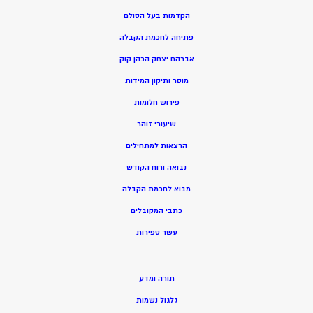
הקדמות בעל הסולם
פתיחה לחכמת הקבלה
אברהם יצחק הכהן קוק
מוסר ותיקון המידות
פירוש חלומות
שיעורי זוהר
הרצאות למתחילים
נבואה ורוח הקודש
מ
בוא לחכמת הקבלה
כתבי המקובלים
ע
שר ספירות
תורה ומדע
גלגול נשמות