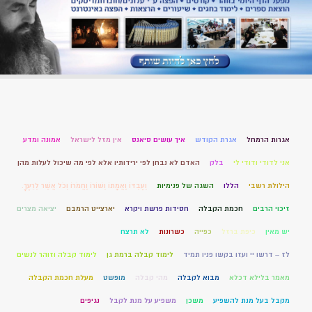
אגרות הרמחל
אגרת הקודש
איך עושים סיאנס
אין מזל לישראל
אמונה ומדע
אני לדודי ודודי לי
בלק
האדם לא נבחן לפי ירידותיו אלא לפי מה שיכול לעלות מהן
הילולת רשבי
הללו
השגה של פנימיות
וְעַבְדּוֹ וַאֲמָתוֹ וְשׁוֹרוֹ וַחֲמֹרוֹ וְכֹל אֲשֶׁר לְרֵעֶךָ.
זיכוי הרבים
חכמת הקבלה
חסידות פרשת ויקרא
יארצייט הרמבם
יציאה מצרים
יש מאין
כיפת ברזל
כפייה
כשרונות
לא תרצח
לז – דרשו יי ועזו בקשו פניו תמיד
לימוד קבלה ברמת גן
לימוד קבלה וזוהר לנשים
מאמר בלילא דכלא
מבוא לקבלה
מהי קבלה
מופשט
מעלת חכמת הקבלה
מקבל בעל מנת להשפיע
משכן
משפיע על מנת לקבל
נגיפים