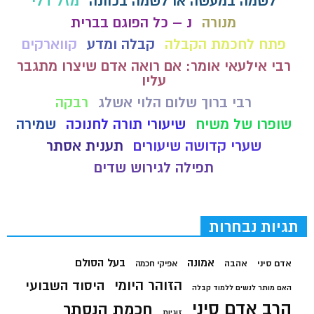
לשמה במעשה או לשמה בכוונה
מזל דלי
מנורה
נ – כל הפוגם בברית
פתח לחכמת הקבלה
קבלה ומדע
קווארקים
רבי אילעאי אומר: אם רואה אדם שיצרו מתגבר
עליו
רבי ברוך שלום הלוי אשלג
רבקה
שופרו של משיח
שיעורי תורה לחנוכה
שמירה
שערי קדושה שיעורים
תענית אסתר
תפילה לגירוש שדים
תגיות נבחרות
בעל הסולם
אמונה
אדם סיני
אהבה
אפיקי חכמה
הזוהר היומי
היסוד השבועי
האם מותר לנשים ללמוד קבלה
הרב אדם סיני
חכמת הנסתר
זוגיות