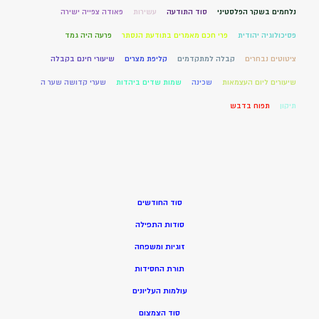
נלחמים בשקר הפלסטיני
סוד התודעה
עשירות
פאודה צפייה ישירה
פסיכולוגיה יהודית
פרי חכם מאמרים בתודעת הנסתר
פרעה היה גמד
ציטוטים נבחרים
קבלה למתקדמים
קליפת מצרים
שיעורי חינם בקבלה
שיעורים ליום העצמאות
שכינה
שמות שדים ביהדות
שערי קדושה שער ה
תיקון
תפוח בדבש
סוד החודשים
סודות התפילה
זוגיות ומשפחה
תורת החסידות
עולמות העליונים
סוד הצמצום