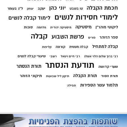
חכמת הקבלה
יוני כהן
יעקב
ל"ג בעומר
טו בשבט
יצחק
לימודי חסידות לנשים
לימוד קבלה לנשים
מיסטיקה
ליקוטי מוהר"ן
סוכות
מיסטיקה יהודית
מלחמה
קבלה
פרשת השבוע
ספר הזוהר
פורים
קבלה למתחיל
קורונה
קבלה מעשית
קליפות
שיעורי קבלה לנשים
רבי ברוך שלום הלוי אשלג
רבי חיים ויטאל
רשבי
תודעת הנסתר
תורת הנסתר
שערי קדושה
תורת הקבלה
תיקוני הזוהר
תורת הסוד
תיקון ליל שבועות
תלמוד עשר הספירות
תפילה