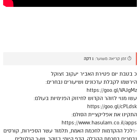
⏱️ זמן קריאה משוער:
1 דקה
כ בטבת יום פטירת האביר יעקוב זצוקל
הירשמו לקבלת עדכונים ושיעורים נבחרים:
https://goo.gl/VAJgMz
עשו מנוי לזוהר הקדוש לחיזוק הפנימיות בעולם:
https://goo.gl/cPLdsk
התקינו את אפליקציית הסולם:
https://www.hasulam.co.il/apps
✨לכל ההקדמות לחכמת האמת, תלמוד עשר הספירות, קורסים
נבחרים בחכמת הקבלה, הדף היומי בזוהר, שער הגלגולים,