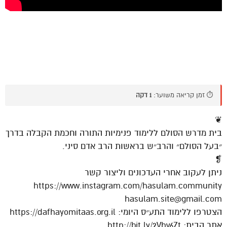
⏱️ זמן קריאה משוער:
1 דקה
❦
בית מדרש הסולם ללימוד פנימיות התורה וחכמת הקבלה בדרך
״בעל הסולם״ והרב״ש בראשות הרב אדם סיני.
❡
ניתן לעקוב אחרי העדכונים וליצור קשר
https://www.instagram.com/hasulam.community
hasulam.site@gmail.com
הצטרפו ללימוד התע״ס היומי: https://dafhayomitaas.org.il
אתר הבית: http://bit.ly/2Vhv6Zt