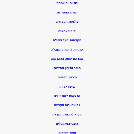
זוגיות ומשפחה
תורת החסידות
עולמות העליונים
סוד הצמצום
הקדמות בעל הסולם
פתיחה לחכמת הקבלה
אברהם יצחק הכהן קוק
מוסר ותיקון המידות
פירוש חלומות
שיעורי זוהר
הרצאות למתחילים
נבואה ורוח הקודש
מ
בוא לחכמת הקבלה
כתבי המקובלים
ע
שר ספירות