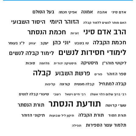
בעל הסולם
אמונה
אדם סיני
אהבה
אפיקי חכמה
הזוהר היומי
היסוד השבועי
האם מותר לנשים ללמוד קבלה
הרב אדם סיני
חכמת הנסתר
זוגיות
חכמת הקבלה
יוני כהן
יעקב
ל"ג בעומר
טו בשבט
יצחק
לימודי חסידות לנשים
לימוד קבלה לנשים
מיסטיקה
ליקוטי מוהר"ן
סוכות
מיסטיקה יהודית
מלחמה
קבלה
פרשת השבוע
ספר הזוהר
פורים
קבלה למתחיל
קורונה
קבלה מעשית
קליפות
שיעורי קבלה לנשים
רבי ברוך שלום הלוי אשלג
רבי חיים ויטאל
רשבי
תודעת הנסתר
תורת הנסתר
שערי קדושה
תורת הקבלה
תיקוני הזוהר
תורת הסוד
תיקון ליל שבועות
תלמוד עשר הספירות
תפילה