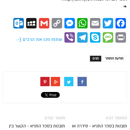
❧
ok.com
MySpace
Gmail
Copy
Messenger
WhatsApp
Email
Twitter
Facebook
Link
Viber
Telegram
Skype
Message
Print
שתפו וזכו את הרבים (-:
תודעת הנסתר
תגים
המאמר הבא
מאמר קודם
תובנות בספר התניא - סידרה או
תובנות בספר התניא - הקשר בין