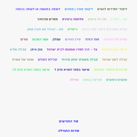
לימודי חסידות לנשים
ליקוטי מוהר ן מפורש
לשמה במעשה או לשמה בכוונה
מא – רקודין
מה זה סיאנס
מלחמה גרעינית
מסרים מהזוהר
מעלת וחשיבות לימוד ספר הזוהר
נייטרינו
סט – הגוזל את חברו ממון
סמים לפי ההלכה
ספר הזהר
עידן החדש
עמלק
עשר המכות
פורים
פרעה יונק מישראל
צד – זכר חסדו ואמונתו לבית ישראל
צוק איתן
קבלה ומדע
קבלה לעם ישראל
קבלה מעשית יצחק מזרחי
קהילת הסולם
שופר של משיח
שידוכים ללומדי פנימיות
שיעור בספר התניא פרק ד
שיעור בספר התניא פרק לה
שקצים ורמשים
תודעה גבוהה
תפילה
סוד החודשים
סודות התפילה