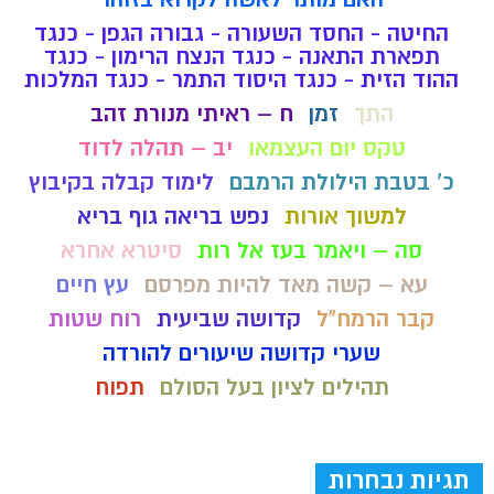
החיטה - החסד השעורה - גבורה הגפן - כנגד
תפארת התאנה - כנגד הנצח הרימון - כנגד
ההוד הזית - כנגד היסוד התמר - כנגד המלכות
התך
זמן
ח – ראיתי מנורת זהב
טקס יום העצמאו
יב – תהלה לדוד
כ' בטבת הילולת הרמבם
לימוד קבלה בקיבוץ
למשוך אורות
נפש בריאה גוף בריא
סה – ויאמר בעז אל רות
סיטרא אחרא
עא – קשה מאד להיות מפרסם
עץ חיים
קבר הרמח"ל
קדושה שביעית
רוח שטות
שערי קדושה שיעורים להורדה
תהילים לציון בעל הסולם
תפוח
תגיות נבחרות