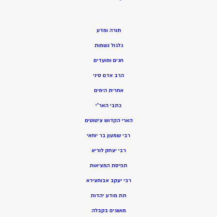
תורה ומדע
גלגול נשמות
חגים ומועדים
הרב אדם סיני
אחרית הימים
כתבי האר”י
הארי הקדוש ציטוטים
רבי שמעון בר יוחאי
רבי יצחק לוריא
תפיסת המציאות
רבי יעקב אבוחצירא
תת מודע יהדות
מושגים בקבלה