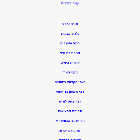
ע
שר ספירות
תורה ומדע
גלגול נשמות
חגים ומועדים
הרב אדם סיני
אחרית הימים
כתבי האר”י
הארי הקדוש ציטוטים
רבי שמעון בר יוחאי
רבי יצחק לוריא
תפיסת המציאות
רבי יעקב אבוחצירא
תת מודע יהדות