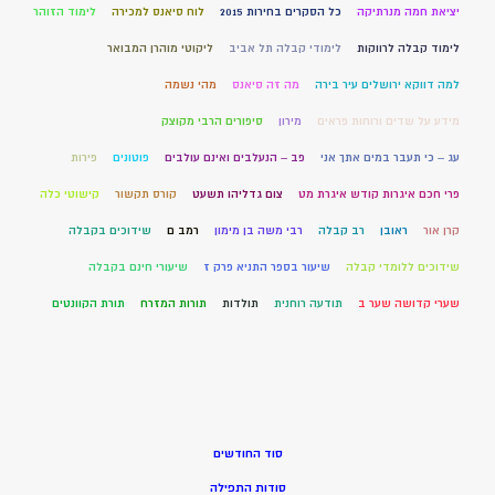
יציאת חמה מנרתיקה
כל הסקרים בחירות 2015
לוח סיאנס למכירה
לימוד הזוהר
לימוד קבלה לרווקות
לימודי קבלה תל אביב
ליקוטי מוהרן המבואר
למה דווקא ירושלים עיר בירה
מה זה סיאנס
מהי נשמה
מידע על שדים ורוחות פראים
מירון
סיפורים הרבי מקוצק
עג – כי תעבר במים אתך אני
פב – הנעלבים ואינם עולבים
פוטונים
פירות
פרי חכם איגרות קודש איגרת מט
צום גדליהו תשעט
קורס תקשור
קישוטי כלה
קרן אור
ראובן
רב קבלה
רבי משה בן מימון
רמב ם
שידוכים בקבלה
שידוכים ללומדי קבלה
שיעור בספר התניא פרק ז
שיעורי חינם בקבלה
שערי קדושה שער ב
תודעה רוחנית
תולדות
תורות המזרח
תורת הקוונטים
סוד החודשים
סודות התפילה