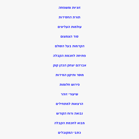
זוגיות ומשפחה
תורת החסידות
עולמות העליונים
סוד הצמצום
הקדמות בעל הסולם
פתיחה לחכמת הקבלה
אברהם יצחק הכהן קוק
מוסר ותיקון המידות
פירוש חלומות
שיעורי זוהר
הרצאות למתחילים
נבואה ורוח הקודש
מ
בוא לחכמת הקבלה
כתבי המקובלים