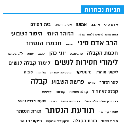
תגיות נבחרות
בעל הסולם
אמונה
אדם סיני
אהבה
אפיקי חכמה
הזוהר היומי
היסוד השבועי
האם מותר לנשים ללמוד קבלה
הרב אדם סיני
חכמת הנסתר
זוגיות
חכמת הקבלה
יוני כהן
יעקב
ל"ג בעומר
טו בשבט
יצחק
לימודי חסידות לנשים
לימוד קבלה לנשים
מיסטיקה
ליקוטי מוהר"ן
סוכות
מיסטיקה יהודית
מלחמה
קבלה
פרשת השבוע
ספר הזוהר
פורים
קבלה למתחיל
קורונה
קבלה מעשית
קליפות
שיעורי קבלה לנשים
רבי ברוך שלום הלוי אשלג
רבי חיים ויטאל
רשבי
תודעת הנסתר
תורת הנסתר
שערי קדושה
תורת הקבלה
תיקוני הזוהר
תורת הסוד
תיקון ליל שבועות