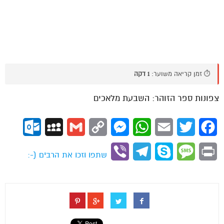
⏱️ זמן קריאה משוער:
1 דקה
צפונות ספר הזוהר: השבעת מלאכים
ok.com
MySpace
Gmail
Copy
Messenger
WhatsApp
Email
Twitter
Facebook
Link
Viber
Telegram
Skype
Message
Print
שתפו וזכו את הרבים (-: