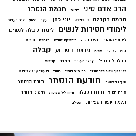
הרב אדם סיני
חכמת הנסתר
זוגיות
חכמת הקבלה
יוני כהן
יעקב
ל"ג בעומר
טו בשבט
יצחק
לימודי חסידות לנשים
לימוד קבלה לנשים
מיסטיקה
ליקוטי מוהר"ן
סוכות
מיסטיקה יהודית
מלחמה
קבלה
פרשת השבוע
ספר הזוהר
פורים
קבלה למתחיל
קורונה
קבלה מעשית
קליפות
שיעורי קבלה לנשים
רבי ברוך שלום הלוי אשלג
רבי חיים ויטאל
רשבי
תודעת הנסתר
תורת הנסתר
שערי קדושה
תורת הקבלה
תיקוני הזוהר
תורת הסוד
תיקון ליל שבועות
תלמוד עשר הספירות
תפילה