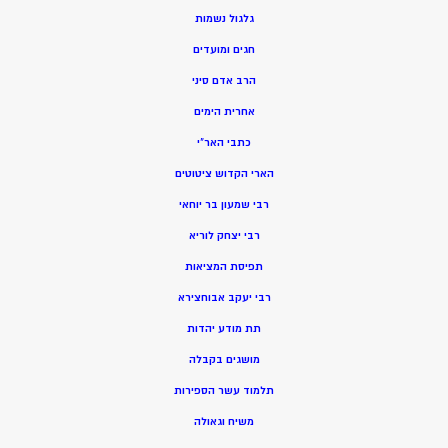
גלגול נשמות
חגים ומועדים
הרב אדם סיני
אחרית הימים
כתבי האר”י
הארי הקדוש ציטוטים
רבי שמעון בר יוחאי
רבי יצחק לוריא
תפיסת המציאות
רבי יעקב אבוחצירא
תת מודע יהדות
מושגים בקבלה
תלמוד עשר הספירות
משיח וגאולה