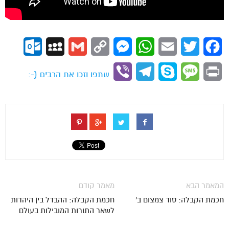
ok.com
MySpace
Gmail
Copy
Messenger
WhatsApp
Email
Twitter
Facebook
Link
Viber
Telegram
Skype
Message
Print
שתפו וזכו את הרבים (-:
המאמר הבא
מאמר קודם
חכמת הקבלה: סוד צמצום ב'
חכמת הקבלה: ההבדל בין היהדות
לשאר התורות המובילות בעולם