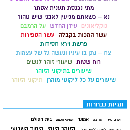
מתי נכנסת תענית אסתר
נא – כשאתם מגיעין לאבני שיש טהור
נוקליאונים
עידן החדש
על הרמבם
עשר המכות בקבלה
עשר הספירות
פרשת וירא חסידות
צח – נתן בו עיניו ונעשה גל של עצמות
רוח שטות
שיעורי זוהר לנשים
שיעורים בתיקוני הזוהר
שיעורים על כל ליקוטי מוהרן
תיקוני הזוהר
תגיות נבחרות
בעל הסולם
אמונה
אדם סיני
אהבה
אפיקי חכמה
הזוהר היומי
היסוד השבועי
האם מותר לנשים ללמוד קבלה