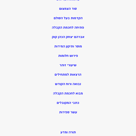
סוד הצמצום
הקדמות בעל הסולם
פתיחה לחכמת הקבלה
אברהם יצחק הכהן קוק
מוסר ותיקון המידות
פירוש חלומות
שיעורי זוהר
הרצאות למתחילים
נבואה ורוח הקודש
מ
בוא לחכמת הקבלה
כתבי המקובלים
ע
שר ספירות
תורה ומדע