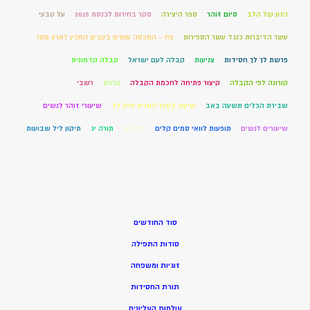
ניגון של הלב
סיום זוהר
ספר היצירה
סקר בחירות לכנסת 2015
על טבעי
עשר הדיברות כנגד עשר הספירות
פח – המכסה שמים בעבים המכין לארץ מטר
פרשת לך לך חסידות
צניעות
קבלה לעם ישראל
קבלה קדמונית
קורונה לפי הקבלה
קיצור פתיחה לחכמת הקבלה
קרפס
רשבי
שבירת הכלים תשעה באב
שיעור בספר התניא פרק לד
שיעורי זוהר לנשים
שיעורים לנשים
תופעות לוואי סמים קלים
תורה א
תורה יג
תיקון ליל שבועות
סוד החודשים
סודות התפילה
זוגיות ומשפחה
תורת החסידות
עולמות העליונים