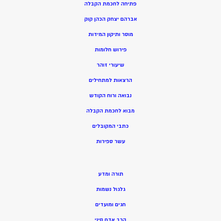
פתיחה לחכמת הקבלה
אברהם יצחק הכהן קוק
מוסר ותיקון המידות
פירוש חלומות
שיעורי זוהר
הרצאות למתחילים
נבואה ורוח הקודש
מ
בוא לחכמת הקבלה
כתבי המקובלים
ע
שר ספירות
תורה ומדע
גלגול נשמות
חגים ומועדים
הרב אדם סיני