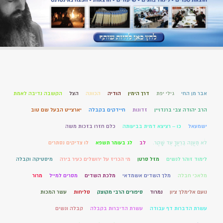
אבר מן החי
גילי יפת
דרך הימין
הודיה
הכוונה
הצל
הקשבה נדיבה לאמת
הרב יהודה צבי ברנדויין
זדונות
חיידקים בקבלה
יארצייט הבעל שם טוב
ישמעאל
כו – רציצא דמית בביעותה
כלם חזרו בזכות משה
לֹא תַעֲנֶה בְרֵעֲךָ עֵד שָׁקֶר.
לב
לג בעומר תשפא
לו צדיקים נסתרים
לימוד זוהר לנשים
מזל סרטן
מי הכריז על ירושלים כעיר בירה
מיסטיקה וקבלה
מלאכי חבלה
מלך השדים אשמדאי
מלכת השדים
מסרים למייל
מרור
נועם אלימלך ציון
נמרוד
סיפורים הרבי מקוצק
סליחות
עשר המכות
עשרת הדברות דף עבודה
עשרת הדיברות בקבלה
קבלה ונשים