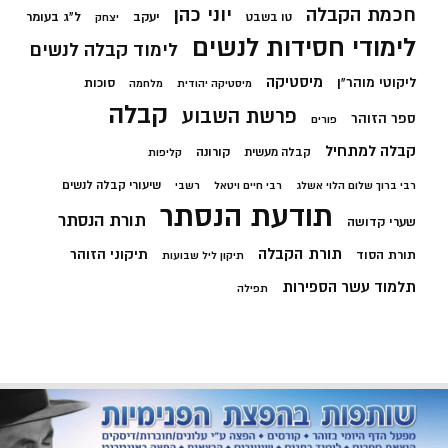
חכמת הקבלה
יוני כהן
יעקב
ל"ג בעומר
טו בשבט
יצחק
לימודי חסידות לנשים
לימוד קבלה לנשים
מיסטיקה
ליקוטי מוהר"ן
סוכות
מיסטיקה יהודית
מלחמה
קבלה
פרשת השבוע
ספר הזוהר
פורים
קבלה למתחיל
קורונה
קבלה מעשית
קליפות
שיעורי קבלה לנשים
רבי ברוך שלום הלוי אשלג
רבי חיים ויטאל
רשבי
תודעת הנסתר
תורת הנסתר
שערי קדושה
תורת הקבלה
תיקוני הזוהר
תורת הסוד
תיקון ליל שבועות
תלמוד עשר הספירות
תפילה