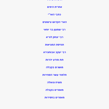
אחרית הימים
כתבי האר”י
הארי הקדוש ציטוטים
רבי שמעון בר יוחאי
רבי יצחק לוריא
תפיסת המציאות
רבי יעקב אבוחצירא
תת מודע יהדות
מושגים בקבלה
תלמוד עשר הספירות
משיח וגאולה
מאמרים בקבלה
מאמרים בחסידות