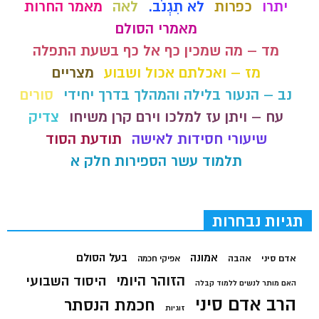
יתרו
כפרות
לֹא תִגְנֹב.
לאה
מאמר החרות
מאמרי הסולם
מד – מה שמכין כף אל כף בשעת התפלה
מז – ואכלתם אכול ושבוע
מצריים
נב – הנעור בלילה והמהלך בדרך יחידי
סורים
עח – ויתן עז למלכו וירם קרן משיחו
צדיק
שיעורי חסידות לאישה
תודעת הסוד
תלמוד עשר הספירות חלק א
תגיות נבחרות
בעל הסולם
אמונה
אדם סיני
אהבה
אפיקי חכמה
הזוהר היומי
היסוד השבועי
האם מותר לנשים ללמוד קבלה
הרב אדם סיני
חכמת הנסתר
זוגיות