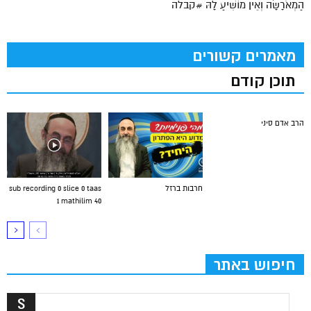
הַמְאֹרָשָׂה וְאֵין מוֹשִׁיעַ לָהּ #קבלה
מאמרים קשורים
תוכן קודם
הרב אדם סיני
חרבות ברזל
sub recording 0 slice 0 taas
1 mathilim 40
חיפוש באתר