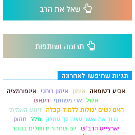
תגיות שחיפשו לאחרונה
אביע דטומאה
אימון
אימון רוחני
אינפורמציה
אלול
אני משותף
דעאש
האם נשים יכולות ללמוד קבלה
זיווגו האמיתי
זכור את אשר עשה לך עמלק
חלל
חמצן
יארצייט הרב"ש
יום שחרור ירושלים בזוהר