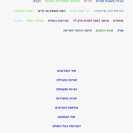
קבלה מעשית ספרים
קדיש
קורסים למתחילים בקבלה
רבבה
רבו של הרב שיינברגר
רבי יצחק לוריא
רוצה משמע אני קיים
רצונות השפעה
שופטים
שיעור בספר התניא פרק לד
שכינתא בעפרא
שלמה המלך
שעבוד
שרה
תורת הרמבם
תיקוני הזוהר לקריאה
סוד החודשים
סודות התפילה
זוגיות ומשפחה
תורת החסידות
עולמות העליונים
סוד הצמצום
הקדמות בעל הסולם