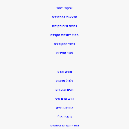
שיעורי זוהר
הרצאות למתחילים
נבואה ורוח הקודש
מ
בוא לחכמת הקבלה
כתבי המקובלים
ע
שר ספירות
תורה ומדע
גלגול נשמות
חגים ומועדים
הרב אדם סיני
אחרית הימים
כתבי האר”י
הארי הקדוש ציטוטים