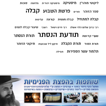
מיסטיקה
ליקוטי מוהר"ן
סוכות
מיסטיקה יהודית
מלחמה
קבלה
פרשת השבוע
ספר הזוהר
פורים
קבלה למתחיל
קורונה
קבלה מעשית
קליפות
שיעורי קבלה לנשים
רבי ברוך שלום הלוי אשלג
רבי חיים ויטאל
רשבי
תודעת הנסתר
תורת הנסתר
שערי קדושה
תורת הקבלה
תיקוני הזוהר
תורת הסוד
תיקון ליל שבועות
תלמוד עשר הספירות
תפילה