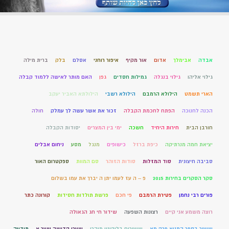
אבדה
אבימלך
אדום
אור מקיף
איפור רוחני
אסלם
בלק
ברית מילה
גילוי אליהו
גילוי בנגלה
גמילות חסדים
גפן
האם מותר לאישה ללמוד קבלה
הארי תשמט
הילולא הרמבם
הילולא רשבי
הילולתא האביר יעקב
הכנה לחנוכה
הפתח לחכמת הקבלה
זכור את אשר עשה לך עמלק
חולה
חורבן הבית
חירות היחיד
חשכה
ימי בין המצרים
יסודות הקבלה
יציאת חמה מנרתיקה
כיפת ברזל
כישופים
מנגל
מסע
ניחום אבלים
סביבה חיצונית
סוד המזלות
סודות הזוהר
סם המוות
ספקטרום האור
סקר הסקרים בחירות 2015
פ – ה עז לעמו יתן ה יברך את עמו בשלום
פורים רבי נחמן
פטירת הרמבם
פי חכם
פרשת תולדות חסידות
קורונה כתר
רוצה משמע אני קיים
רצונות השפעה
שידור חי חג הגאולה
שיעור בספר התניא פרק מא
שיעורים בליקוטי מוהרן
שערי קדושה שער א
תודעה