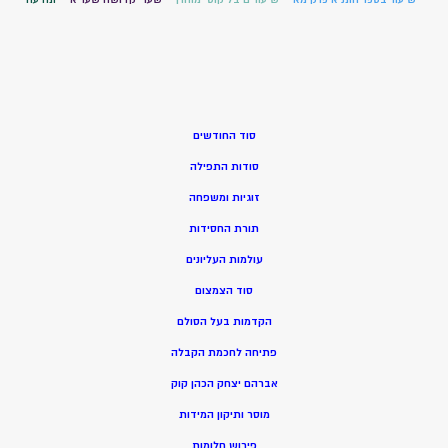
סוד החודשים
סודות התפילה
זוגיות ומשפחה
תורת החסידות
עולמות העליונים
סוד הצמצום
הקדמות בעל הסולם
פתיחה לחכמת הקבלה
אברהם יצחק הכהן קוק
מוסר ותיקון המידות
פירוש חלומות