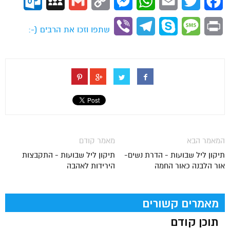
ok.com
MySpace
Gmail
Copy
Messenger
WhatsApp
Email
Twitter
Facebook
Link
Viber
Telegram
Skype
Message
Print
שתפו וזכו את הרבים (-:
המאמר הבא
מאמר קודם
תיקון ליל שבועות - הדרת נשים-
תיקון ליל שבועות - התקבצות
אור הלבנה כאור החמה
הירידות לאהבה
מאמרים קשורים
תוכן קודם