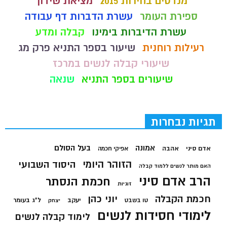
מנדטים בחירות 2015
מציאת שידוך
ספירת העומר
עשרת הדברות דף עבודה
עשרת הדיברות בימינו
קבלה ומדע
רעילות רוחנית
שיעור בספר התניא פרק מג
שיעורי קבלה לנשים במרכז
שיעורים בספר התניא
שנאה
תגיות נבחרות
בעל הסולם
אמונה
אדם סיני
אהבה
אפיקי חכמה
הזוהר היומי
היסוד השבועי
האם מותר לנשים ללמוד קבלה
הרב אדם סיני
חכמת הנסתר
זוגיות
חכמת הקבלה
יוני כהן
יעקב
ל"ג בעומר
טו בשבט
יצחק
לימודי חסידות לנשים
לימוד קבלה לנשים