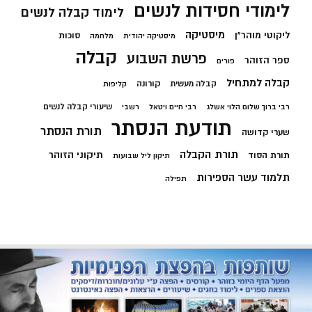
לימודי חסידות לנשים
לימוד קבלה לנשים
מיסטיקה
ליקוטי מוהר"ן
סוכות
מיסטיקה יהודית
מלחמה
קבלה
פרשת השבוע
ספר הזוהר
פורים
קבלה למתחיל
קורונה
קבלה מעשית
קליפות
שיעורי קבלה לנשים
רבי ברוך שלום הלוי אשלג
רבי חיים ויטאל
רשבי
תודעת הנסתר
תורת הנסתר
שערי קדושה
תורת הקבלה
תיקוני הזוהר
תורת הסוד
תיקון ליל שבועות
תלמוד עשר הספירות
תפילה