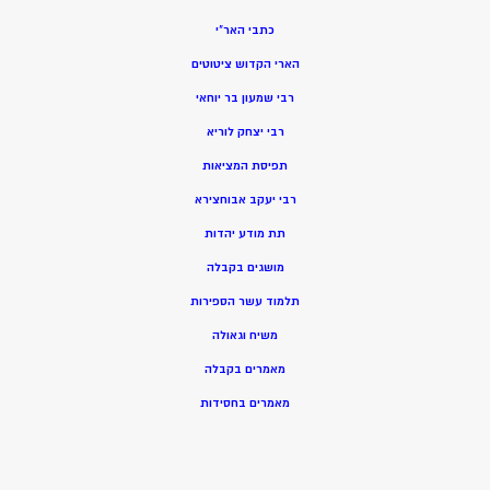
כתבי האר”י
הארי הקדוש ציטוטים
רבי שמעון בר יוחאי
רבי יצחק לוריא
תפיסת המציאות
רבי יעקב אבוחצירא
תת מודע יהדות
מושגים בקבלה
תלמוד עשר הספירות
משיח וגאולה
מאמרים בקבלה
מאמרים בחסידות