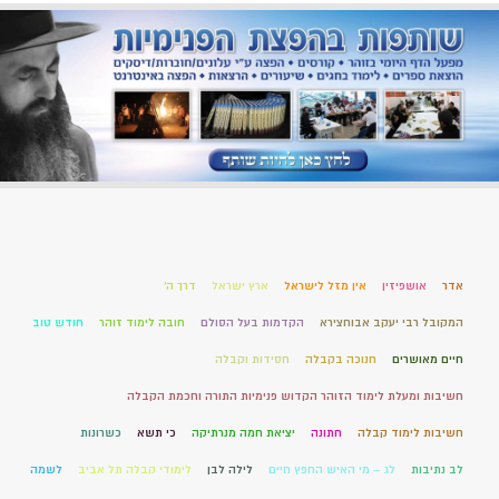
אדר
אושפיזין
אין מזל לישראל
ארץ ישראל
דרך ה'
המקובל רבי יעקב אבוחצירא
הקדמות בעל הסולם
חובה לימוד זוהר
חודש טוב
חיים מאושרים
חנוכה בקבלה
חסידות וקבלה
חשיבות ומעלת לימוד הזוהר הקדוש פנימיות התורה וחכמת הקבלה
חשיבות לימוד קבלה
חתונה
יציאת חמה מנרתיקה
כי תשא
כשרונות
לב נתיבות
לג – מי האיש החפץ חיים
לילה לבן
לימודי קבלה תל אביב
לשמה