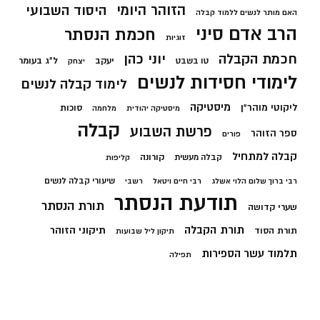
הזוהר היומי
היסוד השבועי
האם מותר לנשים ללמוד קבלה
הרב אדם סיני
חכמת הנסתר
זוגיות
חכמת הקבלה
יוני כהן
יעקב
ל"ג בעומר
טו בשבט
יצחק
לימודי חסידות לנשים
לימוד קבלה לנשים
מיסטיקה
ליקוטי מוהר"ן
סוכות
מיסטיקה יהודית
מלחמה
קבלה
פרשת השבוע
ספר הזוהר
פורים
קבלה למתחיל
קורונה
קבלה מעשית
קליפות
שיעורי קבלה לנשים
רבי ברוך שלום הלוי אשלג
רבי חיים ויטאל
רשבי
תודעת הנסתר
תורת הנסתר
שערי קדושה
תורת הקבלה
תיקוני הזוהר
תורת הסוד
תיקון ליל שבועות
תלמוד עשר הספירות
תפילה