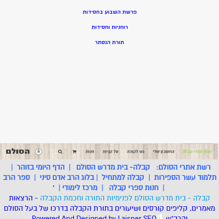
פרשת השבוע בחסידות
רוחניות וחסידות
תורת הנסתר
רשת אתרי הסולם:
קבלה- בית מדרש הסולם
|
הדף היומי בזוהר
|
תלמוד עשר הספירות
|
קבלה למתחיל
|
בלוג הרב אדם סיני
|
ספר הרב
|
חנות ספרי קבלה
|
מרכז לימודי
|
'
קבלה - בית מדרש הסולם לפנימיות התורה וחכמת הקבלה
- הרצאות
מאמרים, קליפים קורסים ושיעורים בתורת הקבלה בדרכו של בעל הסולם
והרב"ש.
.
*
SEO
Designed by Laisner
Powered And