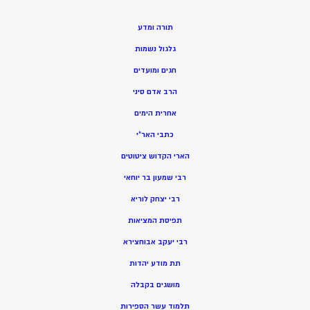
תורה ומדע
גלגול נשמות
חגים ומועדים
הרב אדם סיני
אחרית הימים
כתבי האר”י
הארי הקדוש ציטוטים
רבי שמעון בר יוחאי
רבי יצחק לוריא
תפיסת המציאות
רבי יעקב אבוחצירא
תת מודע יהדות
מושגים בקבלה
תלמוד עשר הספירות