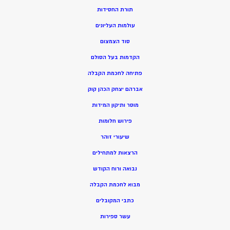
תורת החסידות
עולמות העליונים
סוד הצמצום
הקדמות בעל הסולם
פתיחה לחכמת הקבלה
אברהם יצחק הכהן קוק
מוסר ותיקון המידות
פירוש חלומות
שיעורי זוהר
הרצאות למתחילים
נבואה ורוח הקודש
מ
בוא לחכמת הקבלה
כתבי המקובלים
ע
שר ספירות