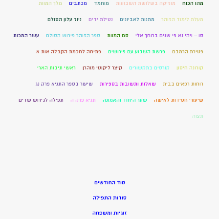
מהו הכוח
מוזיקה בשלושת השבועות
מוחמד
מכתבים
מלך המוות
מעלת לימוד הזוהר
מתנות לאביונים
נטילת ידים
ניוז עלון הסולם
סו – ויהי נא פי שנים ברוחך אלי
סם המוות
ספר הזוהר פירוש הסולם
עשר המכות
פטירת הרמבם
פרשת השבוע עם פירושים
פתיחה לחכמת הקבלה אות א
קורונה חיסון
קורסים בתקשורים
קיצר ליקוטי מוהרן
ראשי תיבות הארי
רוחות רפאים בבית
שאלות ותשובות בספירות
שיעור בספר התניא פרק נג
שיעורי חסידות לאישה
שער היחוד והאמונה
תניא פרק ה
תפילה לגירוש שדים
תצוה
סוד החודשים
סודות התפילה
זוגיות ומשפחה