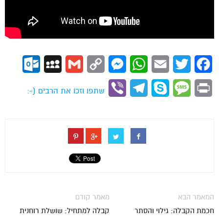
ok.com
MySpace
Gmail
Copy
Messenger
WhatsApp
Email
Twitter
Facebook
Link
Viber
Telegram
Skype
Message
Print
שתפו וזכו את הרבים (-:
המאמר הבא
מאמר קודם
חכמת הקבלה: גילוי והסתר
קבלה למתחיל: שושלת רוחנית