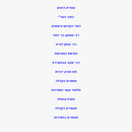
אחרית הימים
כתבי האר”י
הארי הקדוש ציטוטים
רבי שמעון בר יוחאי
רבי יצחק לוריא
תפיסת המציאות
רבי יעקב אבוחצירא
תת מודע יהדות
מושגים בקבלה
תלמוד עשר הספירות
משיח וגאולה
מאמרים בקבלה
מאמרים בחסידות