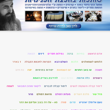
אדם הראשון
בחירות
ברכה
גמילות חסדים
דינים
הכוונה
הלוחש לשמאלנים
הלכות
העולם הבא
הקדמה לחכמת הקבלה
ז באדר
חשכה
טו באב רוחניות
יום העצמאות
יסודות בפנימיות
יתרו
כח חיוב
כישופים
כלה אדומה
כפרות 2017
להידבק בצדיק האמת
לימוד קבלה והשקפה לנשים
לימוד קבלה לגברים
ליקוטי מוהרן המבואר
לשמה
מזל שור
מלכת השדים
מעלות הסולם
מראות הסולם
מרור
נועם אלימלך יארצייט
סדום
סורה
פא – עלו זה בנגב ועליתם את ההר