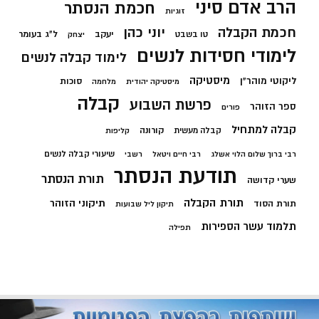
הרב אדם סיני
חכמת הנסתר
זוגיות
חכמת הקבלה
יוני כהן
יעקב
ל"ג בעומר
טו בשבט
יצחק
לימודי חסידות לנשים
לימוד קבלה לנשים
מיסטיקה
ליקוטי מוהר"ן
סוכות
מיסטיקה יהודית
מלחמה
קבלה
פרשת השבוע
ספר הזוהר
פורים
קבלה למתחיל
קורונה
קבלה מעשית
קליפות
שיעורי קבלה לנשים
רבי ברוך שלום הלוי אשלג
רבי חיים ויטאל
רשבי
תודעת הנסתר
תורת הנסתר
שערי קדושה
תורת הקבלה
תיקוני הזוהר
תורת הסוד
תיקון ליל שבועות
תלמוד עשר הספירות
תפילה