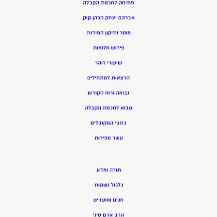
פתיחה לחכמת הקבלה
אברהם יצחק הכהן קוק
מוסר ותיקון המידות
פירוש חלומות
שיעורי זוהר
הרצאות למתחילים
נבואה ורוח הקודש
מ
בוא לחכמת הקבלה
כתבי המקובלים
ע
שר ספירות
תורה ומדע
גלגול נשמות
חגים ומועדים
הרב אדם סיני