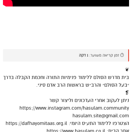
⏱️ זמן קריאה משוער:
1 דקה
❦
בית מדרש הסולם ללימוד פנימיות התורה וחכמת הקבלה בדרך
״בעל הסולם״ והרב״ש בראשות הרב אדם סיני.
❡
ניתן לעקוב אחרי העדכונים וליצור קשר
https://www.instagram.com/hasulam.community
hasulam.site@gmail.com
הצטרפו ללימוד התע״ס היומי: https://dafhayomitaas.org.il
אתר הבית: https://www.hasulam.co.il