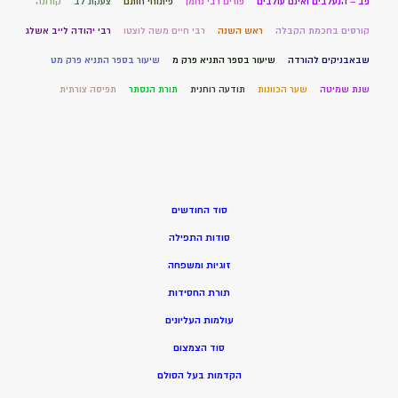
פב – הנעלבים ואינם עולבים
פורים רבי נחמן
פיתוחי חותם
צעקת לב
קורונה
קורסים בחכמת הקבלה
ראש השנה
רבי חיים משה לוצטו
רבי יהודה לייב אשלג
שבאבניקים להורדה
שיעור בספר התניא פרק מ
שיעור בספר התניא פרק מט
שנת שמיטה
שער הכוונות
תודעה רוחנית
תורת הנסתר
תפיסה צורתית
סוד החודשים
סודות התפילה
זוגיות ומשפחה
תורת החסידות
עולמות העליונים
סוד הצמצום
הקדמות בעל הסולם