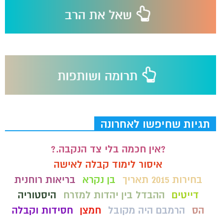
תגיות שחיפשו לאחרונה
?אין חכמה בלי צד הנקבה.?
איסור לימוד קבלה לאישה
בחירות 2015 תאריך
בן נקרא
בריאות רוחנית
דייטים
ההבדל בין יהדות למזרח
היסטוריה
הס
הרמבם היה מקובל
חמצן
חסידות וקבלה