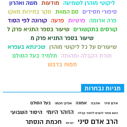
ליקוטי מוהרן לשמיעה
מודעות
משה ואהרון
סיפורי חסידים
סם המוות
סקר בחירות מאקו
פרה אדומה
פרטיות
פרעה
קורונה לפי הסוד
קורסים בתקשורים
שיעור בספר התניא פרק ל
שיעור בספר התניא פרק מ
שיעורים על כל ליקוטי מוהרן
שכינתא בעפרא
תורת הקבלה ומהותה
תלמיד בעל הסולם
תפוח בדבש
תגיות נבחרות
בעל הסולם
אמונה
אדם סיני
אהבה
אפיקי חכמה
הזוהר היומי
היסוד השבועי
האם מותר לנשים ללמוד קבלה
הרב אדם סיני
חכמת הנסתר
זוגיות