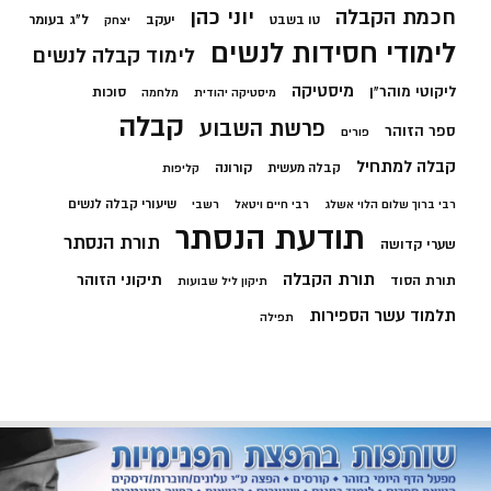
חכמת הקבלה
יוני כהן
יעקב
ל"ג בעומר
טו בשבט
יצחק
לימודי חסידות לנשים
לימוד קבלה לנשים
מיסטיקה
ליקוטי מוהר"ן
סוכות
מיסטיקה יהודית
מלחמה
קבלה
פרשת השבוע
ספר הזוהר
פורים
קבלה למתחיל
קורונה
קבלה מעשית
קליפות
שיעורי קבלה לנשים
רבי ברוך שלום הלוי אשלג
רבי חיים ויטאל
רשבי
תודעת הנסתר
תורת הנסתר
שערי קדושה
תורת הקבלה
תיקוני הזוהר
תורת הסוד
תיקון ליל שבועות
תלמוד עשר הספירות
תפילה