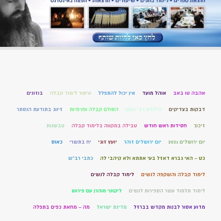
אהבה טו באב
אוהל מועד
אין יכול להתפלל
איסור לימוד קבלה
בוזונים
דבקות בצדיקים
הילולת רבי נחמן
הסולם קבלה ופנימיות
זיווג בתודעת הנסתר
זיכוך
חסידות ראש חודש
טבילה במקווה בלימוד קבלה
טבעונות
יום ירושלים 2021
יום ירושלים זוהר
יועץ זוגי
יח בתשרי
כאוס
כט – האי גברא דאזל בעי אתתא ולא קיהבי לה
כתבי רב"ש
לימוד קבלה והשקפה לנשים
לימוד קבלה לנשים
לימוד תלמוד עשר הספירות לנשים
ליקוטי מוהרן עם פירוש
מדוע אסור לבנות מקדש בברזל
מדינת ישראל
מה – מחאת כפים בתפלה