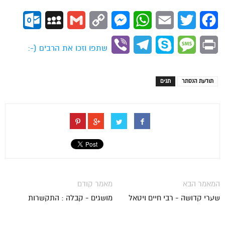
ok.com
MySpace
Gmail
Copy
Messenger
WhatsApp
Email
Twitter
Facebook
Link
Viber
Telegram
Skype
Message
Print
שתפו וזכו את הרבים (-:
תודעת הנסתר
תגים
המאמר הבא
מאמר קודם
שערי קדושה - רבי חיים ויטאל
מושגים - קבלה : התקשרות