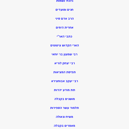
גלגול נשמות
חגים ומועדים
הרב אדם סיני
אחרית הימים
כתבי האר”י
הארי הקדוש ציטוטים
רבי שמעון בר יוחאי
רבי יצחק לוריא
תפיסת המציאות
רבי יעקב אבוחצירא
תת מודע יהדות
מושגים בקבלה
תלמוד עשר הספירות
משיח וגאולה
מאמרים בקבלה