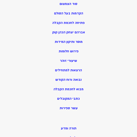
סוד הצמצום
הקדמות בעל הסולם
פתיחה לחכמת הקבלה
אברהם יצחק הכהן קוק
מוסר ותיקון המידות
פירוש חלומות
שיעורי זוהר
הרצאות למתחילים
נבואה ורוח הקודש
מ
בוא לחכמת הקבלה
כתבי המקובלים
ע
שר ספירות
תורה ומדע