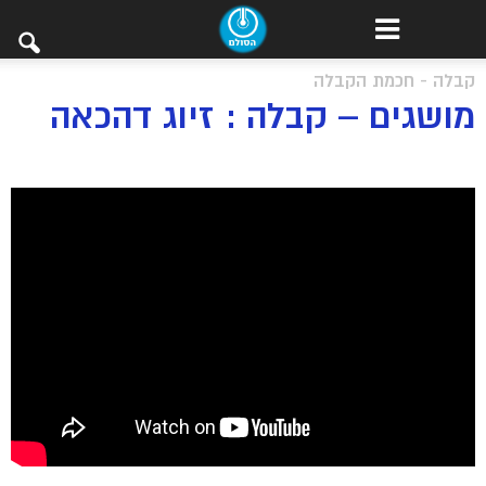
קבלה - חכמת הקבלה
מושגים – קבלה : זיוג דהכאה