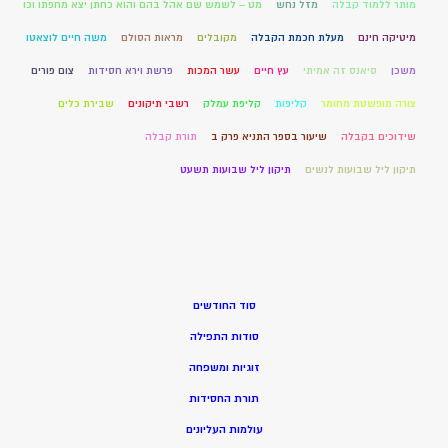
מותר ללמוד קבלה
מזל נחש
מט – לשמש שם אהל בהם והוא כחתן יצא מחפתו וכו
מיטיקה חינם
מעלת חכמת הקבלה
מקובלים
מראות הסולם
משה חיים לוצאטו
משכן
סיאנס זה אמיתי
עץ חיים
עשר המכות
פרשת וירא חסידות
צום פורים
צורה מופשטת מחומר
קליפות
קליפת עמלק
רשבי תיקונים
שבירת כלים
שידוכים בקבלה
שיעור בספר התניא פרק ב
תורת קבלה
תיקון ליל שבועות לנשים
תיקון ליל שבועות תשעט
סוד החודשים
סודות התפילה
זוגיות ומשפחה
תורת החסידות
עולמות העליונים