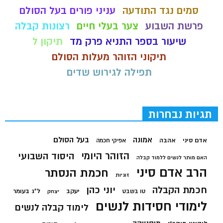
סמים נגד התודעה
עניני פורים בעל הסולם
פרשת השבוע
צער בעלי חיים
רצונות קבלה
שיעור בספר התניא פרק מד
תיקון ל
תיקוני הזוהר מעלות הסולם
תפילה לגירוש שדים
תגיות נבחרות
בעל הסולם
אמונה
אדם סיני
אהבה
אפיקי חכמה
הזוהר היומי
היסוד השבועי
האם מותר לנשים ללמוד קבלה
הרב אדם סיני
חכמת הנסתר
זוגיות
חכמת הקבלה
יוני כהן
יעקב
ל"ג בעומר
טו בשבט
יצחק
לימודי חסידות לנשים
לימוד קבלה לנשים