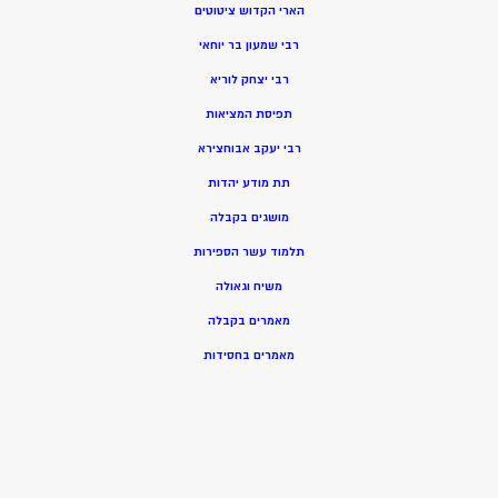
הארי הקדוש ציטוטים
רבי שמעון בר יוחאי
רבי יצחק לוריא
תפיסת המציאות
רבי יעקב אבוחצירא
תת מודע יהדות
מושגים בקבלה
תלמוד עשר הספירות
משיח וגאולה
מאמרים בקבלה
מאמרים בחסידות