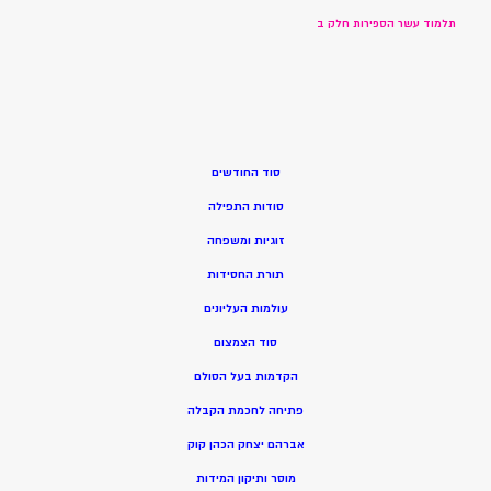
תלמוד עשר הספירות חלק ב
סוד החודשים
סודות התפילה
זוגיות ומשפחה
תורת החסידות
עולמות העליונים
סוד הצמצום
הקדמות בעל הסולם
פתיחה לחכמת הקבלה
אברהם יצחק הכהן קוק
מוסר ותיקון המידות