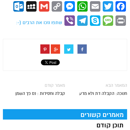
ok.com
MySpace
Gmail
Copy
Messenger
WhatsApp
Email
Twitter
Facebook
Link
Viber
Telegram
Skype
Message
Print
שתפו וזכו את הרבים (-:
המאמר הבא
מאמר קודם
חנוכה: הקבלה דת ולא מדע
קבלה וחסידות : נס פך השמן
מאמרים קשורים
תוכן קודם