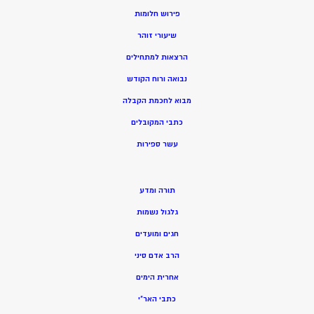
פירוש חלומות
שיעורי זוהר
הרצאות למתחילים
נבואה ורוח הקודש
מ
בוא לחכמת הקבלה
כתבי המקובלים
ע
שר ספירות
תורה ומדע
גלגול נשמות
חגים ומועדים
הרב אדם סיני
אחרית הימים
כתבי האר”י