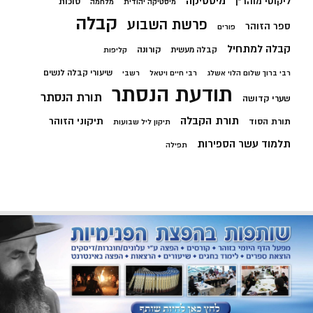
מיסטיקה
ליקוטי מוהר"ן
סוכות
מיסטיקה יהודית
מלחמה
קבלה
פרשת השבוע
ספר הזוהר
פורים
קבלה למתחיל
קורונה
קבלה מעשית
קליפות
שיעורי קבלה לנשים
רבי ברוך שלום הלוי אשלג
רבי חיים ויטאל
רשבי
תודעת הנסתר
תורת הנסתר
שערי קדושה
תורת הקבלה
תיקוני הזוהר
תורת הסוד
תיקון ליל שבועות
תלמוד עשר הספירות
תפילה