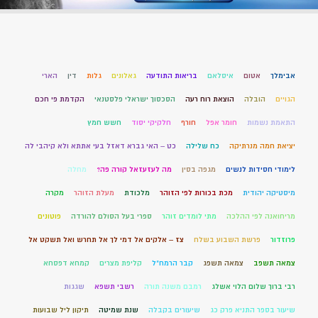
אבימלך
אטום
איסלאם
בריאות התודעה
גאלונים
גלות
דין
הארי
הגויים
הובלה
הוצאת רוח רעה
הסכסוך ישראלי פלסטנאי
הקדמת פי חכם
התאמת נשמות
חומר אפל
חורף
חלקיקי יסוד
חשש חמץ
יציאת חמה מנרתיקה
כח שלילה
כט – האי גברא דאזל בעי אתתא ולא קיהבי לה
לימודי חסידות לנשים
מגפה בסין
מה לעזעזאל קורה פה?
מחלה
מיסטיקה יהודית
מכת בכורות לפי הזוהר
מלכודת
מעלת הזוהר
מקרה
מריחואנה לפי ההלכה
מתי לומדים זוהר
ספרי בעל הסולם להורדה
פוטונים
פרוזדור
פרשת השבוע בשלח
צז – אלקים אל דמי לך אל תחרש ואל תשקט אל
צמאה תשפב
צמאה תשפג
קבר הרמח"ל
קליפת מצרים
קמחא דפסחא
רבי ברוך שלום הלוי אשלג
רמבם משנה תורה
רשבי תשפא
שגגות
שיעור בספר התניא פרק כג
שיעורים בקבלה
שנת שמיטה
תיקון ליל שבועות