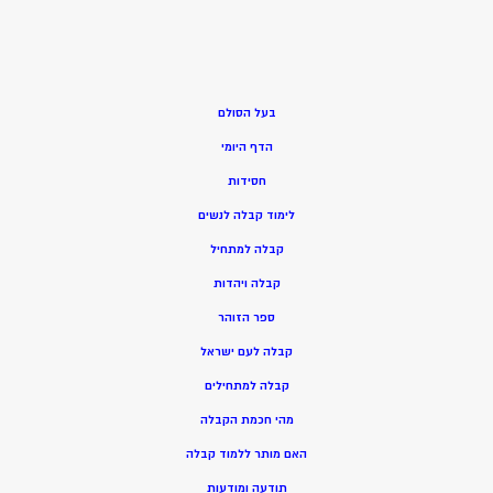
בעל הסולם
הדף היומי
חסידות
ל
ימוד קבלה לנשים
ק
בלה למתחיל
ק
בלה ויהדות
ספר הזוהר
קבלה לעם ישראל
קבלה למתחילים
מהי חכמת הקבלה
האם מותר ללמוד קבלה
תודעה ומודעות