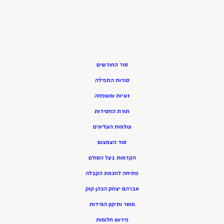
סוד החודשים
סודות התפילה
זוגיות ומשפחה
תורת החסידות
עולמות העליונים
סוד הצמצום
הקדמות בעל הסולם
פתיחה לחכמת הקבלה
אברהם יצחק הכהן קוק
מוסר ותיקון המידות
פירוש חלומות