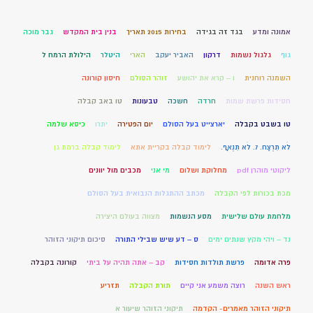
אמונה ומדע
בגד זה בגידה
בחירות 2015 תאריך
בנין בית המקדש
גבר מוכה
גוף
גלגול נשמות
דרקון
האביר יעקב
הארי
היטלר
הילולת הרמח ל
השמנה רוחנית
ו – קרא את יהושע
זוהר הסולם
חיסון קורונה
חסידות פרשת שמות
חרדה
חשכה
טבעונות
טו באב קבלה
טו בשבט בקבלה
יארצייט בעל הסולם
יום הפטירה
יתרו
כיסא שלמה
לֹא תִרְצַח. 7. לֹא תִנְאָף.
לימוד קבלה בקריית אתא
לימוד קבלה ברמת גן
ליקוטי מוהרן pdf
מחלוקת ושלום
מי אני
מכבים מול יוונים
מכת בכורות לפי הקבלה
מכתב ההתגלות הנבואית בעל הסולם
מלחמת עולם שלישית
מסע הנשמות
מצווה בעולם היצירה
נד – ויהי מקץ שנתים ימים
ס – דע שיש שבילי התורה
סיכום תיקוני הזוהר
פרה אדומה
פרשת תולדות חסידות
קב – אתה תהיה על ביתי
קורונה בקבלה
ראש השנה
רוצה משמע אני קיים
תורת הקבלה
תזריע
תיקוני הזוהר מאמרים- הקדמה
תיקוני הזוהר שיעור א