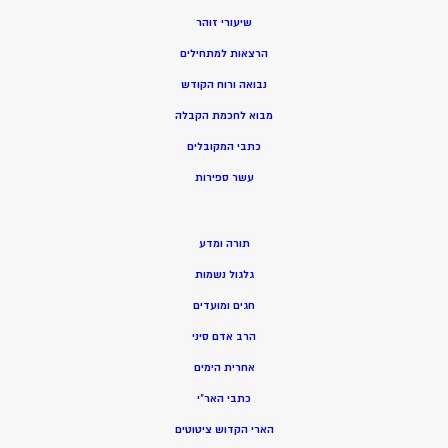
שיעורי זוהר
הרצאות למתחילים
נבואה ורוח הקודש
מ
בוא לחכמת הקבלה
כתבי המקובלים
ע
שר ספירות
תורה ומדע
גלגול נשמות
חגים ומועדים
הרב אדם סיני
אחרית הימים
כתבי האר”י
הארי הקדוש ציטוטים