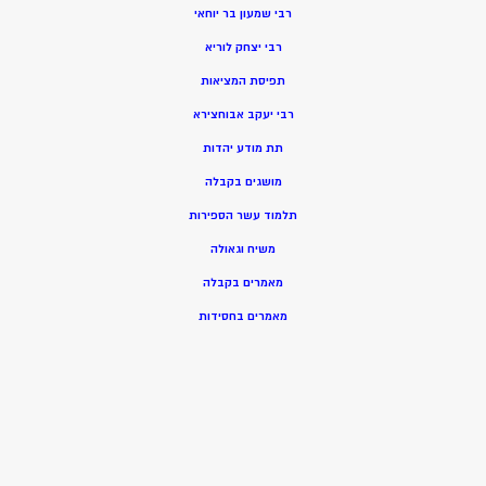
רבי שמעון בר יוחאי
רבי יצחק לוריא
תפיסת המציאות
רבי יעקב אבוחצירא
תת מודע יהדות
מושגים בקבלה
תלמוד עשר הספירות
משיח וגאולה
מאמרים בקבלה
מאמרים בחסידות