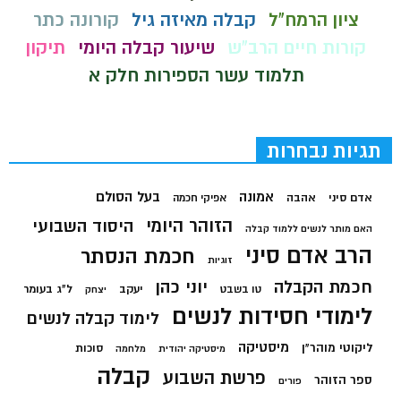
ציון הרמח"ל
קבלה מאיזה גיל
קורונה כתר
קורות חיים הרב"ש
שיעור קבלה היומי
תיקון
תלמוד עשר הספירות חלק א
תגיות נבחרות
בעל הסולם
אמונה
אדם סיני
אהבה
אפיקי חכמה
הזוהר היומי
היסוד השבועי
האם מותר לנשים ללמוד קבלה
הרב אדם סיני
חכמת הנסתר
זוגיות
חכמת הקבלה
יוני כהן
יעקב
ל"ג בעומר
טו בשבט
יצחק
לימודי חסידות לנשים
לימוד קבלה לנשים
מיסטיקה
ליקוטי מוהר"ן
סוכות
מיסטיקה יהודית
מלחמה
קבלה
פרשת השבוע
ספר הזוהר
פורים