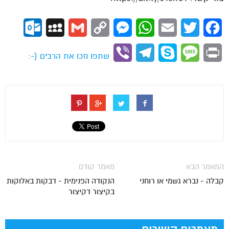
ok.com
MySpace
Gmail
Copy
Messenger
WhatsApp
Email
Twitter
Facebook
Link
Viber
Telegram
Skype
Message
Print
שתפו וזכו את הרבים (-:
המאמר הבא
מאמר קודם
קבלה - נברא גשמי או רוחני
הנקודה הפנימית - דבקות באלוקות
בקיצור דקיצור