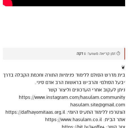
⏱️ זמן קריאה משוער:
1 דקה
❦
בית מדרש הסולם ללימוד פנימיות התורה וחכמת הקבלה בדרך
״בעל הסולם״ והרב״ש בראשות הרב אדם סיני.
ניתן לעקוב אחרי העדכונים וליצור קשר
https://www.instagram.com/hasulam.community
hasulam.site@gmail.com
הצטרפו ללימוד התע״ס היומי: https://dafhayomitaas.org.il
אתר הבית: https://www.hasulam.co.il
צור קשר: https://bit.ly/34offe4