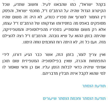
בקהל ישראל”, כמו שהבאנו לעיל. וחשוב שתדע, שכל
הקיטרוג הגדול שהיה על הרמב”ם ז”ל, מחכמי ישראל, והפסק
דין החמור לשרוף את ספריו כנודע, לא היה זה משום שהיו
מסופקים באפס מה בחסידותו וצדקותו של הרמב”ם ז”ל עצמו,
אלא רק משום שהסתייע בספריו מהפילוסופיה והמטפיזיקה,
שהיתה בזמן ההוא על שיא גובהה. והרמב”ם ז”ל רצה להצילם
מזה. ועם כל זה, לא היתה רוח החכמים נוחה הימנו.
ואין צריך לומר, בזמן הזה, אשר כבר הגיע דורנו, לידי
התפתחות והכרה, שאין בפילוסופיה המטפיזית שום תוכן
אמיתי שיהיה כדאי לבלות הזמן עליו. אם כן ודאי שאסור לו
למי שהוא לקבל איזה תבלין מדבריהם.
תודעת הנסתר
תודעת הנסתר וחכמת הנסתר שיעורים