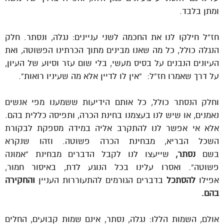
ומתן בלבד.
חז”ל חילקו לנו את החכמה לשני עניינים: נגלה, ונסתר. חלק
הנגלה כולל, כל מה שאנו מבינים מתוך הכרתינו הפשוטה, ואת
העיונים הנבנים על בסיס מעשי, בלי שום עזר וסיוע של העיון,
על דרך שאמרו חז”ל: “אין לו לדיין אלא מה שעיניו רואות”.
וחלק הנסתר כולל, כל אותם הידיעות ששמענו מפי אנשים
נאמנים, או שיש לנו בעצמנו בחינת הכרה, ותפיסה כללית בהם.
אלא אי אפשר לנו להתקרב אליה במידה מספקת לבקורת
השכל הבריא, מבחינת הכרה פשוטה. וזהו שנקרא
בשם
נסתר,
שייעצו לנו לקבל הדברים מבחינת “אמונה
פשוטה”. ואסרו עלינו בכל הנוגע לדת, באיסור חמור,
אפילו
להסתכל
בדברים הגורמים להתעוררות העניין
והחקירה
בהם.
אולם, השמות הללו: נגלה, נסתר, אינם שמות קבועים, החלים