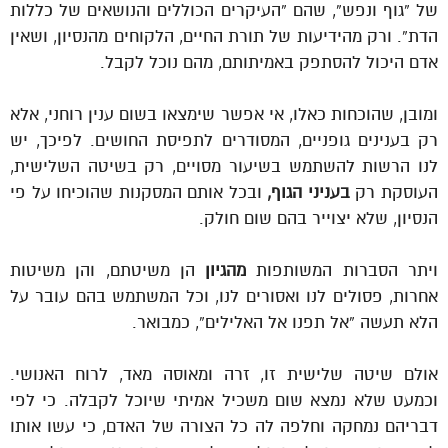
של “גוף ונפש”, שהם “העיקרים הכוללים והנושאים של כללות
הדת”. ורק מהידיעות של תורת החיים, הלקוחים מהנסיון, ושאין
אדם היכול להסתפק באמיתותם, מהם נוכל לקבל.
ומובן, שהוכחות כאלו, אי אפשר שימצאו בשום ענין רוחני, אלא
רק בענינים גופניים, המסודרים לתפיסת החושים. לפיכך, יש
לנו הרשות להשתמש בשיעור מסויים, רק בשיטה השלישית,
העוסקת רק
בעניני הגוף,
ובכל אותם המסקנות שהוכיחו על פי
הנסיון, שלא יצוייר בהם שום חולק.
ויתר הסברות המשותפות
מהגיון
הן משיטתם, והן משיטות
אחרות, פסולים לנו ואסורים לנו, וכל המשתמש בהם עובר על
הלא תעשה “אל תפנו אל האלילים”, כמבואר.
אולם שיטה שלישית זו, זרה ומאוסה מאד, לרוח האנושי.
וכמעט שלא נמצא שום משכיל אמיתי שיוכל לקבלה. כי לפי
דבריהם נמחקה וחלפה לה כל הצורה של האדם, כי עשו אותו