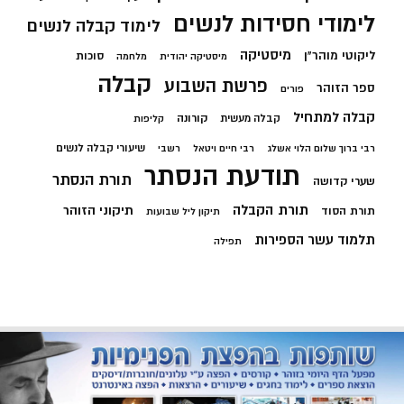
לימודי חסידות לנשים
לימוד קבלה לנשים
מיסטיקה
ליקוטי מוהר"ן
סוכות
מיסטיקה יהודית
מלחמה
קבלה
פרשת השבוע
ספר הזוהר
פורים
קבלה למתחיל
קורונה
קבלה מעשית
קליפות
שיעורי קבלה לנשים
רבי ברוך שלום הלוי אשלג
רבי חיים ויטאל
רשבי
תודעת הנסתר
תורת הנסתר
שערי קדושה
תורת הקבלה
תיקוני הזוהר
תורת הסוד
תיקון ליל שבועות
תלמוד עשר הספירות
תפילה