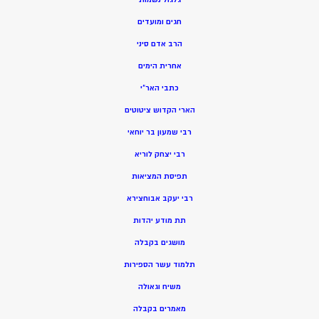
חגים ומועדים
הרב אדם סיני
אחרית הימים
כתבי האר”י
הארי הקדוש ציטוטים
רבי שמעון בר יוחאי
רבי יצחק לוריא
תפיסת המציאות
רבי יעקב אבוחצירא
תת מודע יהדות
מושגים בקבלה
תלמוד עשר הספירות
משיח וגאולה
מאמרים בקבלה