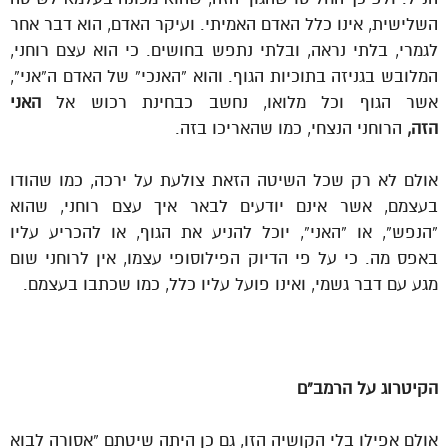
השלישית, אינו כלל האדם האמיתי. ועיקר האדם, הוא דבר אחר
לגמרי, בלתי נראה, ובלתי נתפש בחושים. כי הוא עצם רוחני,
המלובש בגניזה בתוכיות הגוף. והוא “האנכי” של האדם ה”אני”,
אשר הגוף וכל מלואו, נחשב כבחינת רכוש אל
האני
הזה,
הרוחני הנצחי, כמו שהאריכו בזה.
אולם לא רק שכל השיטה הזאת צולעת על ירכה, כמו שהודו
בעצמם, אשר אינם יודעים לבאר איך עצם רוחני, שהוא
“הנפש”, או “האני”, יוכל להניע את הגוף, או להכריע עליו
באפס מה. כי על פי הדיוק הפילוסופי עצמו, אין לרוחני שום
מגע עם דבר גשמי, ואינו פועל עליו כלל, כמו שכתבו בעצמם.
הקיטרוג על הרמב”ם
אולם אפילו בלי הקושיה הזו, גם כן היתה שיטתם “אסורה לבוא