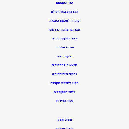
סוד הצמצום
הקדמות בעל הסולם
פתיחה לחכמת הקבלה
אברהם יצחק הכהן קוק
מוסר ותיקון המידות
פירוש חלומות
שיעורי זוהר
הרצאות למתחילים
נבואה ורוח הקודש
מ
בוא לחכמת הקבלה
כתבי המקובלים
ע
שר ספירות
תורה ומדע
גלגול נשמות