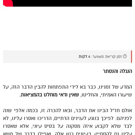
⏱️ זמן קריאה משוער:
4 דקות
הנגלה והנסתר
המדע של זמנינו, כבר בא לידי התפתחות להבין הדבר הזה, על
שיעורו האמיתי, והחליטו,
שאין ודאי מוחלט בהמציאות.
אולם חז”ל הבינו את הדבר, ובאו להכרה זו, בכמה אלפי שנה
לפניהם. לפיכך בנוגע לענינים הדתיים, הדריכו ואסרו עלינו, לא
לבד שלא לקבוע איזה מסקנה על בסיס עיוני, אלא שאסרו
עלינו גם להסתייע בעיונים כגון אלה, ואפילו בדרך של משא