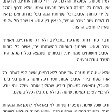
למין מכונה, הפועלת והולכת על ידי כוחות אחרים. ולדעתם
אין לאדם כל בחירה חופשית מרצונו עצמו, אלא נדחף והולך
על ידי כוחות הטבע, וכל עשיותיו המה בעל כורחו. ואם כן אין
לו לאדם שום “שכר ועונש”, כי אין דין עונש או שכר חל על מי
שאין לו חופש הרצון.
ודבר כזה רחוק מהדעת בתכלית, ולא רק מהדתיים, מאמיני
שכר ועונש, שמתוך האמונה בהשגחתו ית’, אשר כל כוחות
הטבע מושגחים ממנו ית’. ובטוחים שנמצא בכל המנהג הזה
מטרה טובה ורצויה.
אלא שיטה זו מוזרה עוד יותר ללא דתיים, אשר לפי דעתם, כל
אחד מסור בידי הטבע העוור, חסר דעה ומטרה. והם בני בינה
והשכל, נמצאים כמשחק בידיו, שמוליך אותם שולל, ומי יודע
להיכן? לפיכך נמאסת שיטה זו, ולא נתקבלה כלל בעולם.
ודע, שכל שיטת תופסי השניות, לא באו אלא לתקן את המעוות
הנ”ל. ולפיכך החליטו שהגוף הזה, שהוא מכונה בעלמא לשיטה