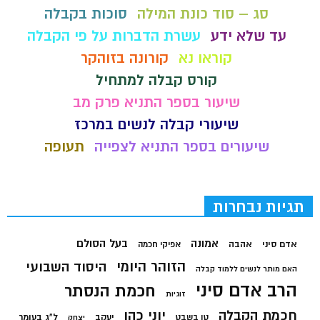
סג – סוד כונת המילה
סוכות בקבלה
עד שלא ידע
עשרת הדברות על פי הקבלה
קוראו נא
קורונה בזוהקר
קורס קבלה למתחיל
שיעור בספר התניא פרק מב
שיעורי קבלה לנשים במרכז
שיעורים בספר התניא לצפייה
תעופה
תגיות נבחרות
בעל הסולם
אמונה
אדם סיני
אהבה
אפיקי חכמה
הזוהר היומי
היסוד השבועי
האם מותר לנשים ללמוד קבלה
הרב אדם סיני
חכמת הנסתר
זוגיות
חכמת הקבלה
יוני כהן
יעקב
ל"ג בעומר
טו בשבט
יצחק