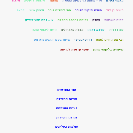
מאמרי הסלם
מו – מחאת כף בשעת התפלה
מוחמד
מלחמה גרעינית
מלכוד
משיח בן דוד
משיח ותיקוני הזוהר
מתי לומדים זוהר
סיפוק אישי
סמאל
סמים השפעות
עמלק
פתיחה לחכמת הקבלה
צו – זמם רשע לצדיק
צום גדליהו
צורבא דרבנן
קבלה למתחילים
קיצור ליקוטי מוהרן
רבי משה חיים לוצטו
רדיוטאקטיבי
שיעור בספר התניא פרק מט
שיעורים בליקוטי מוהרן
שערי קדושה לקריאה
סוד החודשים
סודות התפילה
זוגיות ומשפחה
תורת החסידות
עולמות העליונים