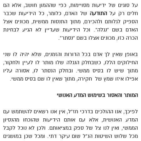
על סוגים של ידיעות מסויימות, כפי שההמון חושב, אלא הם
חלים רק על
התודעה
של האדם, כלומר, כל הידיעות שכבר
הספיק לגלותם ולהכירם, מתוך התנסות ממשית, מכונים אצל
האדם בשם “נגלה”. וכל הידיעות שעדיין לא הגיע לבחינת
הכרה כזו, מכונים אצלו בשם “נסתר”.
באופן שאין לך אדם בכל הדורות והזמנים, שלא יהיה לו שני
החילוקים הללו, כשבחלק הנגלה שלו מותר לו לעיין ולחקור,
מתוך שיש לו בסיס ממשי. ובחלק הנסתר לו, אסורה עליו
אפילו איזו שמץ של חקירה, מתוך שאין לו שם בסיס ממשי.
המותר והאסור בשימוש המדע האנושי
לפיכך, אנו ההולכים בדרכי חז”ל, אין אנו רשאים להשתמש עם
המדע האנושית, אלא עם אותם הידיעות שהוכחו מהנסיון
הממשי, ואין לנו צל של ספק במציאותם. ולכן לא נוכל לקבל
מכל שלוש השיטות הנ”ל שום עיקר דתי. ומכל שכן במושגים