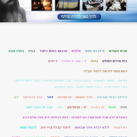
אגרת הקודש
איזון גוף ונפש
אלקים
ארבעת כוחות היסוד
בורח
בחרה מוכה
בית מדרש הסולם
ברכה
ד – אנכי ה אלהיך
דייטים
האם מותר לאישה ללמוד קבלה
החיטה - החסד השעורה - גבורה הגפן - כנגד תפארת התאנה - כנגד הנצח הרימון -
כנגד ההוד הזית - כנגד היסוד התמר - כנגד המלכות
הילולת הבעל שם טוב
הרבי מקוצק - יום פטירתו
זוהר
זוהר בהעלותך
זמן
חולה
חוקת
טו בשבט
יח – קרטליתא
יסוד
כבד פה וכבד לשון
כשאדם יודע שכל מאורעותיו הם לטובתו - זאת הבחינה היא מעין עולם הבא
לא לשמה
לילא דכלא זוהר שבועות
לימוד קבלה בניו יורק
ליקוטי עצות