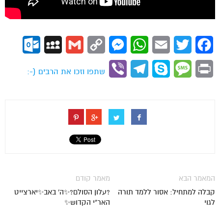
ok.com
MySpace
Gmail
Copy
Messenger
WhatsApp
Email
Twitter
Facebook
Link
Viber
Telegram
Skype
Message
Print
שתפו וזכו את הרבים (-:
המאמר הבא
מאמר קודם
קבלה למתחיל: אסור ללמד תורה
?עלון הסולם?✨ה' באב✨יארצייט
לגוי
האר"י הקדוש✨