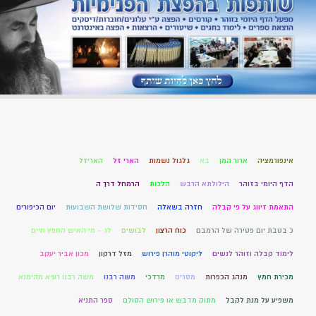
אינפורמציה
ארור המן
בא
גלגול נשמות
הארי זל
האריזל
הדף היומי בזוהר
הילולתא הרבש
הלכות
הרמחל דרך ה
התאמת זיווג על פי קבלה
חזרה בשאלה
חסידות שלושת השבועות
יום הכיפורים
כ בטבת יום פטירה של הרמבם
כוח הרצון
לבושים
לג – מי האיש החפץ חיים
לימוד קבלה וזוהר לנשים
ליקוטי מוהרן פירוש
מזל דרקון
מכון אביר יעקב
מכירת חמץ
מנהג הכפרות
מסרים
מרדכי
משה רבנו
משה רבנו רעיא מהימנא
משפיע על מנת לקבל
מתוק מדבש או פירוש הסולם
ספר התניא