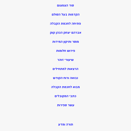
סוד הצמצום
הקדמות בעל הסולם
פתיחה לחכמת הקבלה
אברהם יצחק הכהן קוק
מוסר ותיקון המידות
פירוש חלומות
שיעורי זוהר
הרצאות למתחילים
נבואה ורוח הקודש
מ
בוא לחכמת הקבלה
כתבי המקובלים
ע
שר ספירות
תורה ומדע