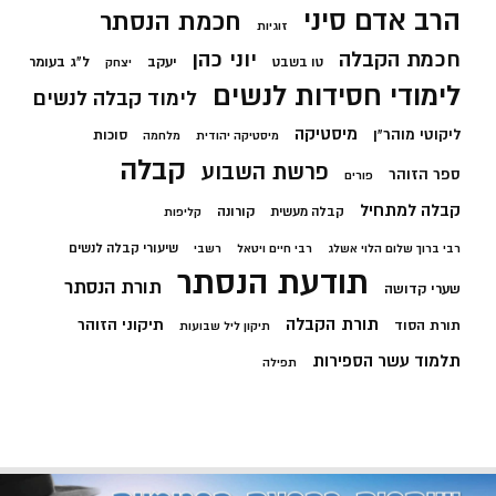
הרב אדם סיני
חכמת הנסתר
זוגיות
חכמת הקבלה
יוני כהן
יעקב
ל"ג בעומר
טו בשבט
יצחק
לימודי חסידות לנשים
לימוד קבלה לנשים
מיסטיקה
ליקוטי מוהר"ן
סוכות
מיסטיקה יהודית
מלחמה
קבלה
פרשת השבוע
ספר הזוהר
פורים
קבלה למתחיל
קורונה
קבלה מעשית
קליפות
שיעורי קבלה לנשים
רבי ברוך שלום הלוי אשלג
רבי חיים ויטאל
רשבי
תודעת הנסתר
תורת הנסתר
שערי קדושה
תורת הקבלה
תיקוני הזוהר
תורת הסוד
תיקון ליל שבועות
תלמוד עשר הספירות
תפילה