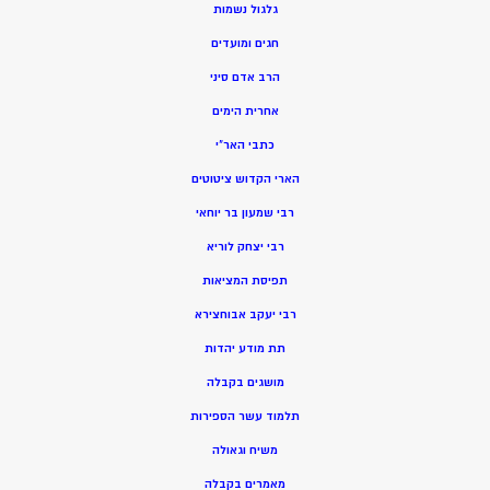
גלגול נשמות
חגים ומועדים
הרב אדם סיני
אחרית הימים
כתבי האר”י
הארי הקדוש ציטוטים
רבי שמעון בר יוחאי
רבי יצחק לוריא
תפיסת המציאות
רבי יעקב אבוחצירא
תת מודע יהדות
מושגים בקבלה
תלמוד עשר הספירות
משיח וגאולה
מאמרים בקבלה