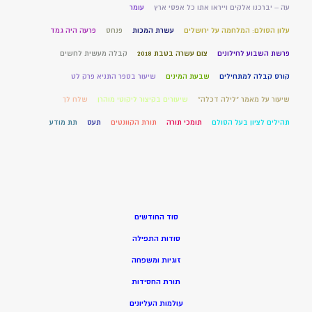
עה – יברכנו אלקים וייראו אתו כל אפסי ארץ
עומר
עלון הסולם: המלחמה על ירושלים
עשרת המכות
פנחס
פרעה היה גמד
פרשת השבוע לחילונים
צום עשרה בטבת 2018
קבלה מעשית לחשים
קורס קבלה למתחילים
שבעת המינים
שיעור בספר התניא פרק לט
שיעור על מאמר "לילה דכלה"
שיעורים בקיצור ליקוטי מוהרן
שלח לך
תהילים לציון בעל הסולם
תומכי תורה
תורת הקוונטים
תעס
תת מודע
סוד החודשים
סודות התפילה
זוגיות ומשפחה
תורת החסידות
עולמות העליונים