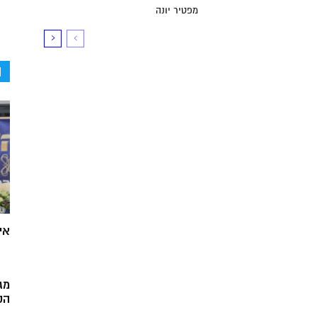
מפטיר יונה
ה
אי
מג
הק