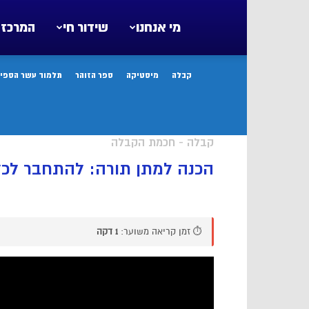
מי אנחנו
שידור חי
המרכז 
קבלה
מיסטיקה
ספר הזוהר
תלמוד עשר הספיר
קבלה - חכמת הקבלה
הכנה למתן תורה: להתחבר לכל
⏱️ זמן קריאה משוער:
1 דקה