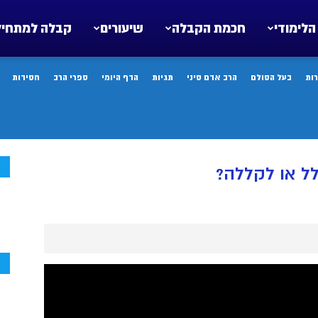
הלימודי
חכמת הקבלה
שיעורים
קבלה למתחיל
ות
בעל הסולם
הרב אדם סיני
תגיות
הדף היומי
ספרי הרב
חסידות
ח
ל או לקללה?
ח