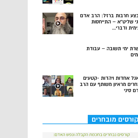
צע חרבות ברזל: הרב אדם
ני שליט”א – התייחסות
מית ודברי...
רת ימי תשובה – עבודת
מים
נל אחדות ויהדות -קטעים
חרים מראיון משותף עם הרב
ם סיני
ורסים מובחרים