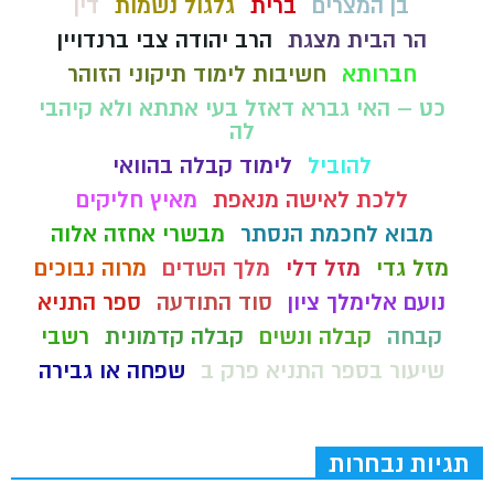
בן המצרים
ברית
גלגול נשמות
דין
הר הבית מצגת
הרב יהודה צבי ברנדויין
חברותא
חשיבות לימוד תיקוני הזוהר
כט – האי גברא דאזל בעי אתתא ולא קיהבי
לה
להוביל
לימוד קבלה בהוואי
ללכת לאישה מנאפת
מאיץ חליקים
מבוא לחכמת הנסתר
מבשרי אחזה אלוה
מזל גדי
מזל דלי
מלך השדים
מרוה נבוכים
נועם אלימלך ציון
סוד התודעה
ספר התניא
קבחה
קבלה ונשים
קבלה קדמונית
רשבי
שיעור בספר התניא פרק ב
שפחה או גבירה
תגיות נבחרות