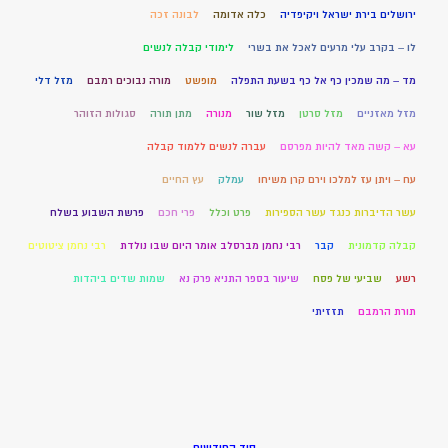
ירושלים בירת ישראל ויקיפדיה
כלה אדומה
לבונה זכה
לו – בקרב עלי מרעים לאכל את בשרי
לימודי קבלה לנשים
מד – מה שמכין כף אל כף בשעת התפלה
מופשט
מורה נבוכים רמבם
מזל דלי
מזל מאזניים
מזל סרטן
מזל שור
מנורה
מתן תורה
סגולות הזוהר
עא – קשה מאד להיות מפרסם
עברה לנשים ללמוד קבלה
עח – ויתן עז למלכו וירם קרן משיחו
עמלק
עץ החיים
עשר הדיברות כנגד עשר הספירות
פרט וכלל
פרי חכם
פרשת השבוע בשלח
קבלה קדמונית
קבר
רבי נחמן מברסלב אומר היום שבו נולדת
רבי נחמן ציטוטים
רשע
שביעי של פסח
שיעור בספר התניא פרק נא
שמות שדים ביהדות
תורת הרמבם
תזזיתי
סוד החודשים