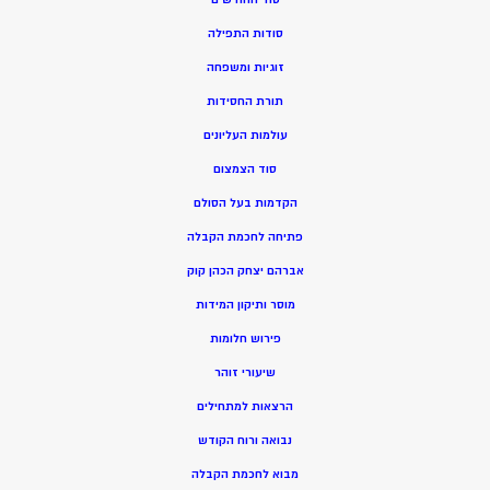
סודות התפילה
זוגיות ומשפחה
תורת החסידות
עולמות העליונים
סוד הצמצום
הקדמות בעל הסולם
פתיחה לחכמת הקבלה
אברהם יצחק הכהן קוק
מוסר ותיקון המידות
פירוש חלומות
שיעורי זוהר
הרצאות למתחילים
נבואה ורוח הקודש
מ
בוא לחכמת הקבלה