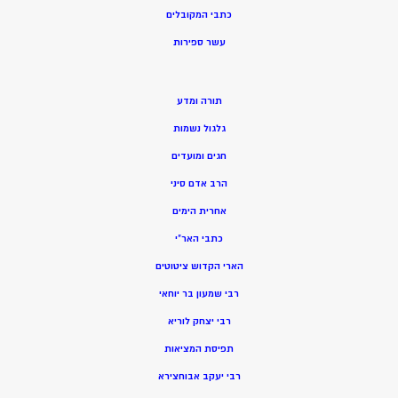
כתבי המקובלים
ע
שר ספירות
תורה ומדע
גלגול נשמות
חגים ומועדים
הרב אדם סיני
אחרית הימים
כתבי האר”י
הארי הקדוש ציטוטים
רבי שמעון בר יוחאי
רבי יצחק לוריא
תפיסת המציאות
רבי יעקב אבוחצירא