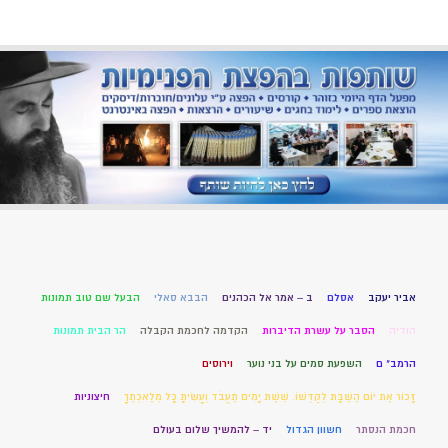
אביר יעקב
אסלם
ב – אמר אל הכהנים
הבבא סאלי
הבעל שם טוב תמונות
הודיה
הסבר על עשרת הדיברות
הקדמה לחכמת הקבלה
הר הבית תמונות
הרמב" ם
השפעת סמים על בני נוער
וירוסים
זָכוֹר אֶת יוֹם הַשַּׁבָּת לְקַדְּשׁוֹ. שֵׁשֶׁת יָמִים תַּעֲבֹד וְעָשִׂיתָ כָּל מְלַאכְתֶּךָ
חיצוניות
חכמת הנסתר
חשוון הגדול
יד – להמשיך שלום בעולם