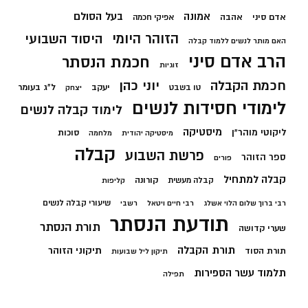
בעל הסולם
אמונה
אדם סיני
אהבה
אפיקי חכמה
הזוהר היומי
היסוד השבועי
האם מותר לנשים ללמוד קבלה
הרב אדם סיני
חכמת הנסתר
זוגיות
חכמת הקבלה
יוני כהן
יעקב
ל"ג בעומר
טו בשבט
יצחק
לימודי חסידות לנשים
לימוד קבלה לנשים
מיסטיקה
ליקוטי מוהר"ן
סוכות
מיסטיקה יהודית
מלחמה
קבלה
פרשת השבוע
ספר הזוהר
פורים
קבלה למתחיל
קורונה
קבלה מעשית
קליפות
שיעורי קבלה לנשים
רבי ברוך שלום הלוי אשלג
רבי חיים ויטאל
רשבי
תודעת הנסתר
תורת הנסתר
שערי קדושה
תורת הקבלה
תיקוני הזוהר
תורת הסוד
תיקון ליל שבועות
תלמוד עשר הספירות
תפילה