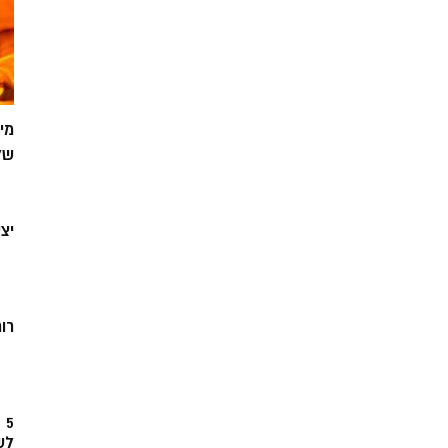
מי
של
יצ
רוח
5
לש