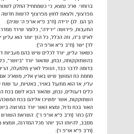
ברוחני. וא”כ נמצא, כי כשמתחיל החלק לשנות
מפרצוף, ולצאת לחוץ מפרצוף לרשות חדשה בפ
הך הם. לג) ירידה (ח”ב פ”א או”פ ה’ שניה):
התעבות, פירושה “ירידה”, כלומר שירד ממדרג
לא”ס ב”ה, וזה הכלל, כל הזך יותר הוא עליון י
לד) ישר (ח”ב פ”א או”פ ה’):
כשאור עליון, יורד לכלים שיש בהם מעביות 
בהשתוקקותה, נבחן, שהאור יורד “ביושר”, כ
בדומה לדבר כבד, הנופל לארץ מלמעלה, הריהו
מחמת כח המושך שיש בארץ אליו, משא”כ אם 
עליו, אז הוא מתעגל באויר, באטיות, עד שנח ע
כלים דעגולים, נבחן, שהאור הבא לשם בכח הס
השתוקקות, אשר ימשיכו אליהם בכח המשכה. 
האור בכח גדול, נמצא האור יורד במרוצה ביוש
לה) כתר (ח”ב פ”א או”פ ר’): השראת השורש 
מסבב, להיותו הזך יותר מכל המדרגה, ונמצא 
(ח”ב פ”א או”פ ו’):