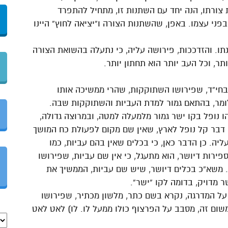
 צורתו, הנה יחד עם השתנות זו, מתחיל להתפרד
ני עצמו. באפן, שהשתנות הצורה ו”יציאה לחוץ” היינו
תו. והזדככות, פירושה עליה, כי נתעלה בהשואת הצורה
ותר, וכל העב יותר הוא תחתון יותר.
דבחי”ד, שפירושו השתוקקות, שהרי ממשיכה אותו
לומר, בהתאם גמור למדת העביות והשתוקקות שבה.
 נופל בקו ישר גמור מלמעלה למטה, ובמרוצה גדולה,
דבר קל נופל לארץ, שאין שם מקום לפעולת כח המושך
ליה. כן הדבר כאן, כי בכלים שאין בהם עביות, כמו
פירות דיושר, הוא מתעגל, כי אין שם עביות, שפירושו
משא”כ בכלים דיושר, שיש שם עביות, הממשיך את
ר מדויק, בדומה לקו “ישר”.
על המדרגה, נקרא בשם כתר, מלשון מכתיר, שפירושו
משום זה, מסבב על הפרצוף כולו ממעל לו. לו) לאט לאט