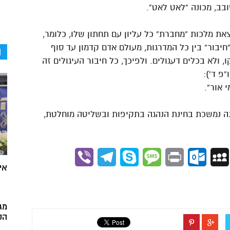
ב, מכונה “לאט לאט”.
צאת מלכות “מחברת” כל עליון עם תחתון שלו, כלומר,
יבור” בין כל המדרגות, מעולם אדם קדמון עד סוף
ה
, ולא בכלים דעגולים. ולפיכך, כל חיבור העיגולים זה
”פ ד’):
 אור”.
נה נמשכת בחינת הנהגה בתקיפות ובשליטה מוחלטת,
Viber
Telegram
Skype
Message
Outlook.com
Print
MySpace
Gmai
אי
מג
הק