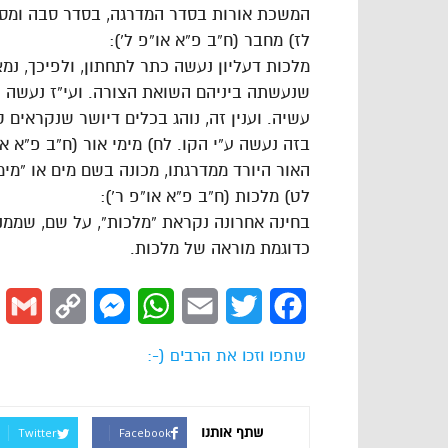
המשכת אורות בסדר המדרגה, בסדר סבה ומסוב
לז) מחבר (ח”ב פ”א או”פ ל’):
מלכות דעליון נעשה כתר לתחתון, ולפיכך, נמ
שנעשתה ביניהם השואת הצורה. ועי”ז נעשה “ח
עשיה. וענין זה, נוהג בכלים דיושר שנקראים קו
בזה נעשה ע”י הקו. לח) מימי אור (ח”ב פ”א או
האור היורד ממדרגתו, מכונה בשם מים או “מימי
לט) מלכות (ח”ב פ”א או”פ ר’):
בחינה אחרונה נקראת “מלכות”, על שם, שממ
כדוגמת מוראה של מלכות.
l
Copy
Messenger
WhatsApp
Email
Twitter
Facebook
Link
שתפו וזכו את הרבים (-:
שתף אותנו
Twitter
Facebook