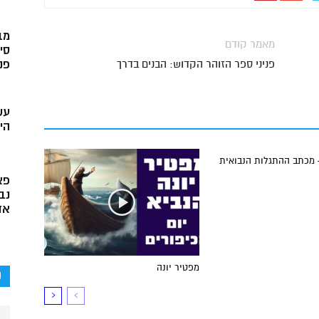
מב
מאמר קודם
סי
פני
פניני ספר הזוהר הקדוש: הבנים בדרך
עש
הי
 מכתב ההתגלות הנבואית
פא
נב
אד
מפטיר יונה
ק