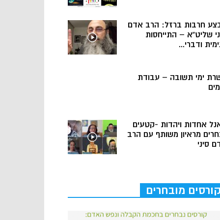
צע חרבות ברזל: הרב אדם
ני שליט”א – התייחסות
מית ודברי...
רת ימי תשובה – עבודת
מים
נל אחדות ויהדות -קטעים
חרים מראיון משותף עם הרב
ם סיני
ורסים מובחרים