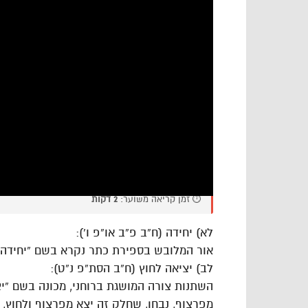
⏱️ זמן קריאה משוער:
2 דקות
לא) יחידה (ח”ב פ”ב או”פ ו’):
אור המלובש בספירת כתר נקרא בשם “יחידה”
לב) יציאה לחוץ (ח”ב הסת”פ נ”ט):
השתנות צורה המושגת ברוחני, מכונה בשם “יצ
מפרצוף, נבחן, שחלק זה יצא מפרצוף ולחוץ, ע