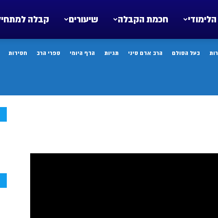
הלימודי
חכמת הקבלה
שיעורים
קבלה למתחיל
ות
בעל הסולם
הרב אדם סיני
תגיות
הדף היומי
ספרי הרב
חסידות
ח
ח