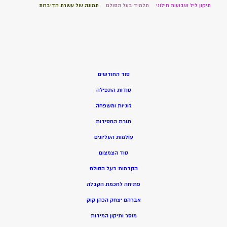
תיקון ליל שבועות חילוני
תלמיד בעל הסולם
תמונה של עשרת הדיברות
סוד החודשים
סודות התפילה
זוגיות ומשפחה
תורת החסידות
עולמות העליונים
סוד הצמצום
הקדמות בעל הסולם
פתיחה לחכמת הקבלה
אברהם יצחק הכהן קוק
מוסר ותיקון המידות