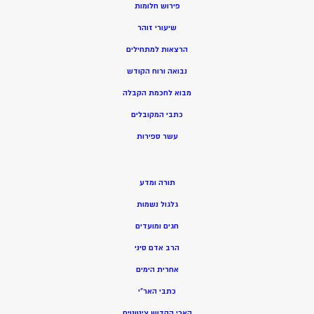
פירוש חלומות
שיעורי זוהר
הרצאות למתחילים
נבואה ורוח הקודש
מ
בוא לחכמת הקבלה
כתבי המקובלים
ע
שר ספירות
תורה ומדע
גלגול נשמות
חגים ומועדים
הרב אדם סיני
אחרית הימים
כתבי האר”י
הארי הקדוש ציטוטים