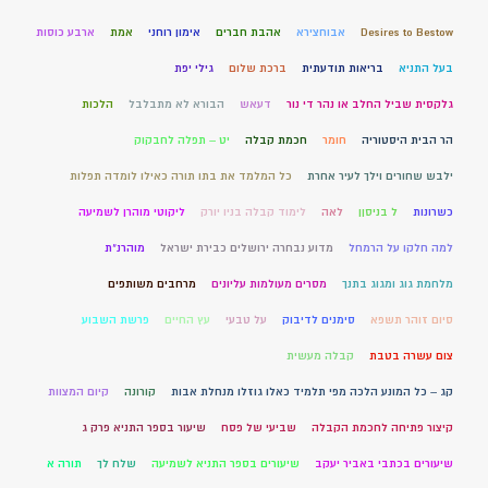
Desires to Bestow
אבוחצירא
אהבת חברים
אימון רוחני
אמת
ארבע כוסות
בעל התניא
בריאות תודעתית
ברכת שלום
גילי יפת
גלקסית שביל החלב או נהר די נור
דעאש
הבורא לא מתבלבל
הלכות
הר הבית היסטוריה
חומר
חכמת קבלה
יט – תפלה לחבקוק
ילבש שחורים וילך לעיר אחרת
כל המלמד את בתו תורה כאילו לומדה תפלות
כשרונות
ל בניסןן
לאה
לימוד קבלה בניו יורק
ליקוטי מוהרן לשמיעה
למה חלקו על הרמחל
מדוע נבחרה ירושלים כבירת ישראל
מוהרנ”ת
מלחמת גוג ומגוג בתנך
מסרים מעולמות עליונים
מרחבים משותפים
סיום זוהר תשפא
סימנים לדיבוק
על טבעי
עץ החיים
פרשת השבוע
צום עשרה בטבת
קבלה מעשית
קג – כל המונע הלכה מפי תלמיד כאלו גוזלו מנחלת אבות
קורונה
קיום המצוות
קיצור פתיחה לחכמת הקבלה
שביעי של פסח
שיעור בספר התניא פרק ג
שיעורים בכתבי באביר יעקב
שיעורים בספר התניא לשמיעה
שלח לך
תורה א