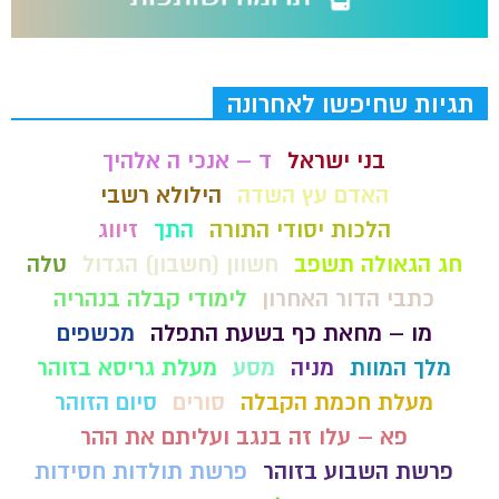
תגיות שחיפשו לאחרונה
בני ישראל
ד – אנכי ה אלהיך
האדם עץ השדה
הילולא רשבי
הלכות יסודי התורה
התך
זיווג
חג הגאולה תשפב
חשוון (חשבון) הגדול
טלה
כתבי הדור האחרון
לימודי קבלה בנהריה
מו – מחאת כף בשעת התפלה
מכשפים
מלך המוות
מניה
מסע
מעלת גריסא בזוהר
מעלת חכמת הקבלה
סורים
סיום הזוהר
פא – עלו זה בנגב ועליתם את ההר
פרשת השבוע בזוהר
פרשת תולדות חסידות