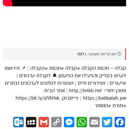
⏱️ זמן קריאה משוער:
1 דקה
קבלה – חכמת הקבלה #קבלה #חכמת #הקבלה | 📌 הירשמו
לערוץ בקליק והפעילו את הפעמון 🔔 לקבלת עדכונים |
שיעורים | ושידורים חיים | הצטרפו לטלגרם לעדכונים נבחרים
ותוכן יחודי: http://telkb.net | אתר הבית:
https://kabbalah.pw | פייסבוק: https://bit.ly/3JVlHvk
#תורת #הנסתר
ok.com
MySpace
Gmail
Copy
Messenger
WhatsApp
Email
Twitter
Facebook