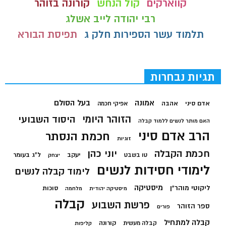
קווארקים
קול הנחש
קורונה בזוהר
רבי יהודה לייב אשלג
תלמוד עשר הספירות חלק ג
תפיסת הבורא
תגיות נבחרות
בעל הסולם
אמונה
אדם סיני
אהבה
אפיקי חכמה
הזוהר היומי
היסוד השבועי
האם מותר לנשים ללמוד קבלה
הרב אדם סיני
חכמת הנסתר
זוגיות
חכמת הקבלה
יוני כהן
יעקב
ל"ג בעומר
טו בשבט
יצחק
לימודי חסידות לנשים
לימוד קבלה לנשים
מיסטיקה
ליקוטי מוהר"ן
סוכות
מיסטיקה יהודית
מלחמה
קבלה
פרשת השבוע
ספר הזוהר
פורים
קבלה למתחיל
קורונה
קבלה מעשית
קליפות