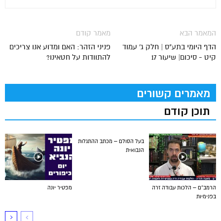
המאמר הבא
מאמר קודם
הדף היומי בתע"ס | חלק ג' עמוד
פניני הזהר: האם ומדוע אנו צריכים
קיט - סיכום| שיעור 17
להתוודות על חטאינו?
מאמרים קשורים
תוכן קודם
בעל הסולם – מכתב ההתגלות
הנבואית
הרמב”ם – הלכות עבודה זרה
מפטיר יונה
בפנימיות