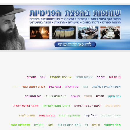
12 מזלות
אהבה
איגרות קודש
אין יכול להתפלל
אלף
אנוכיות
אפשר להגיע לשלמות
באר
בני היכלא
בעלי בנין
גלגול נשמת הארי
גלות
גמר תיקון
הגויים
היטלר
הנצרות
טו בשבט כוונות
כוח המשיכה
כיסא שלמה
לימודי קבלה לנשים
ליקוטי מוהרן לקריאה
מאמר בלילא דכלה
מאמר השבטים
מזל קשר
מיסטיקה יהודית
מירון תשפא
מסרים למייל
מצב ביטחוני
נגיפים
נז – אימתי יבוא בן דוד
נחש
נייטרינו
ספקטרום האור