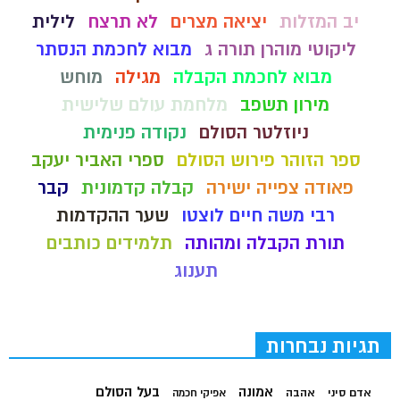
יב המזלות
יציאה מצרים
לא תרצח
לילית
ליקוטי מוהרן תורה ג
מבוא לחכמת הנסתר
מבוא לחכמת הקבלה
מגילה
מוחש
מירון תשפב
מלחמת עולם שלישית
ניוזלטר הסולם
נקודה פנימית
ספר הזוהר פירוש הסולם
ספרי האביר יעקב
פאודה צפייה ישירה
קבלה קדמונית
קבר
רבי משה חיים לוצטו
שער ההקדמות
תורת הקבלה ומהותה
תלמידים כותבים
תענוג
תגיות נבחרות
בעל הסולם
אמונה
אדם סיני
אהבה
אפיקי חכמה