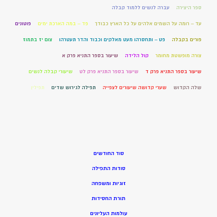
ספר היצירה
עברה לנשים ללמוד קבלה
עד – רומה על השמים אלהים על כל הארץ כבודך
פד – במה הארכת ימים
פוטונים
פורים בקבלה
פט – ותחסרהו מעט מאלקים וכבוד והדר תעטרהו
צום יז בתמוז
צורה מופשטת מחומר
קול הלידה
שיעור בספר התניא פרק א
שיעור בספר התניא פרק ד
שיעור בספר התניא פרק לט
שיעורי קבלה לנשים
שלה הקדוש
שערי קדושה שיעורים לצפייה
תפילה לגירוש שדים
תפילין
סוד החודשים
סודות התפילה
זוגיות ומשפחה
תורת החסידות
עולמות העליונים