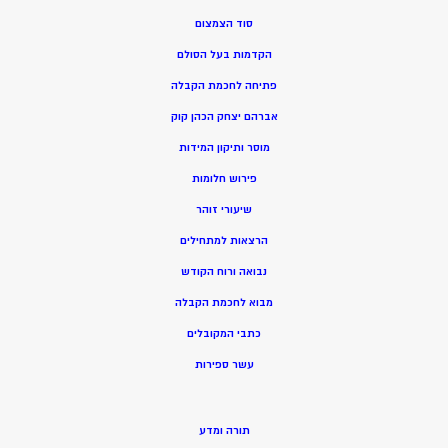
סוד הצמצום
הקדמות בעל הסולם
פתיחה לחכמת הקבלה
אברהם יצחק הכהן קוק
מוסר ותיקון המידות
פירוש חלומות
שיעורי זוהר
הרצאות למתחילים
נבואה ורוח הקודש
מ
בוא לחכמת הקבלה
כתבי המקובלים
ע
שר ספירות
תורה ומדע