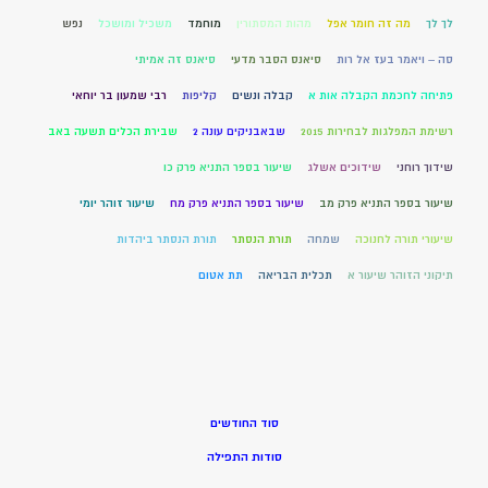
לך לך
מה זה חומר אפל
מהות המסתורין
מוחמד
משכיל ומושכל
נפש
סה – ויאמר בעז אל רות
סיאנס הסבר מדעי
סיאנס זה אמיתי
פתיחה לחכמת הקבלה אות א
קבלה ונשים
קליפות
רבי שמעון בר יוחאי
רשימת המפלגות לבחירות 2015
שבאבניקים עונה 2
שבירת הכלים תשעה באב
שידוך רוחני
שידוכים אשלג
שיעור בספר התניא פרק כו
שיעור בספר התניא פרק מב
שיעור בספר התניא פרק מח
שיעור זוהר יומי
שיעורי תורה לחנוכה
שמחה
תורת הנסתר
תורת הנסתר ביהדות
תיקוני הזוהר שיעור א
תכלית הבריאה
תת אטום
סוד החודשים
סודות התפילה