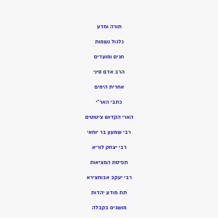
תורה ומדע
גלגול נשמות
חגים ומועדים
הרב אדם סיני
אחרית הימים
כתבי האר”י
הארי הקדוש ציטוטים
רבי שמעון בר יוחאי
רבי יצחק לוריא
תפיסת המציאות
רבי יעקב אבוחצירא
תת מודע יהדות
מושגים בקבלה