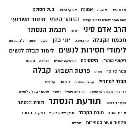
בעל הסולם
אמונה
אדם סיני
אהבה
אפיקי חכמה
הזוהר היומי
היסוד השבועי
האם מותר לנשים ללמוד קבלה
הרב אדם סיני
חכמת הנסתר
זוגיות
חכמת הקבלה
יוני כהן
יעקב
ל"ג בעומר
טו בשבט
יצחק
לימודי חסידות לנשים
לימוד קבלה לנשים
מיסטיקה
ליקוטי מוהר"ן
סוכות
מיסטיקה יהודית
מלחמה
קבלה
פרשת השבוע
ספר הזוהר
פורים
קבלה למתחיל
קורונה
קבלה מעשית
קליפות
שיעורי קבלה לנשים
רבי ברוך שלום הלוי אשלג
רבי חיים ויטאל
רשבי
תודעת הנסתר
תורת הנסתר
שערי קדושה
תורת הקבלה
תיקוני הזוהר
תורת הסוד
תיקון ליל שבועות
תלמוד עשר הספירות
תפילה