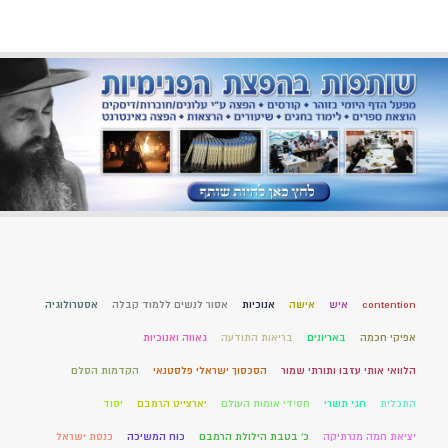
contention
איש
אישה
אנוכיות
אסור לנשים ללמוד קבלה
אסטרולוגיה
אפיקי חכמה
באריונים
בריאות התודעה
גאווה ואנוכיות
הלוואי אותי עזבו ותורתי שמור
הסכסוך ישראלי פלסטנאי
הקדמות הסלם
התכלית
חגי תשרי
חסידי אומות העולם
יארצייט הרמבם
יסוד
יציאת חמה מנרתיקה
כ' בטבת הילולת הרמבם
כוח המשיכה
כנסת ישראל