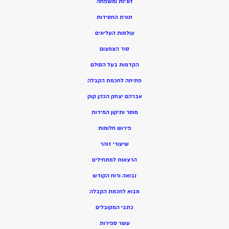
זוגיות ומשפחה
תורת החסידות
עולמות העליונים
סוד הצמצום
הקדמות בעל הסולם
פתיחה לחכמת הקבלה
אברהם יצחק הכהן קוק
מוסר ותיקון המידות
פירוש חלומות
שיעורי זוהר
הרצאות למתחילים
נבואה ורוח הקודש
מ
בוא לחכמת הקבלה
כתבי המקובלים
ע
שר ספירות