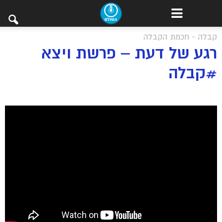
קבלה - חכמת הקבלה
רגע של דעת – פרשת ויצא
#קבלה