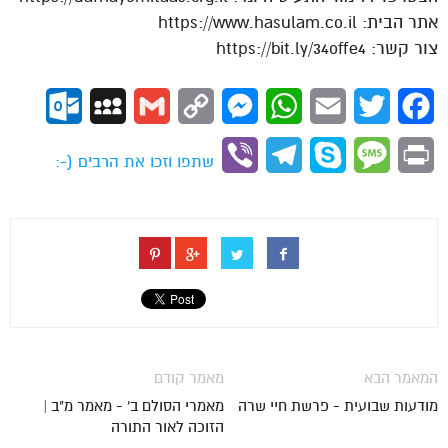
אתר הבית: https://www.hasulam.co.il
צור קשר: https://bit.ly/34offe4
ok.com
MySpace
Gmail
Copy
Messenger
WhatsApp
Email
Twitter
Facebook
Link
Viber
Telegram
Skype
Message
Print
שתפו וזכו את הרבים (-:
המאמר הבא
מאמר קודם
מודעות שבועית - פרשת חיי שרה
מאמרי הסולם ב' - מאמר מ"ב |
הזוכה לאור התורה