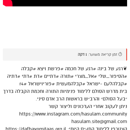
⏱️ זמן קריאה משוער:
1 דקה
❦רגע של בינה #רגע של חכמה #פרשת ויצא #קבלה
#הסיפור_שלי #אל_מצרי #תורה #דתיים #דת #דתי #דתיה
#קבלהלעם -ישראל #קבלהמעשית #פוריוישראל #r4
בית מדרש הסולם ללימוד פנימיות התורה וחכמת הקבלה בדרך
״בעל הסולם״ והרב״ש בראשות הרב אדם סיני.
ניתן לעקוב אחרי העדכונים וליצור קשר
https://www.instagram.com/hasulam.community
hasulam.site@gmail.com
הצטרפו ללימוד התע״ס היומי: https://dafhayomitaas.org.il