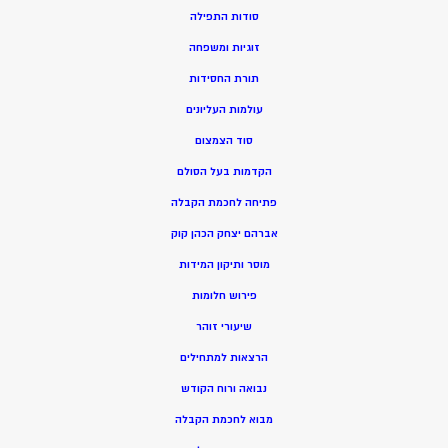
סודות התפילה
זוגיות ומשפחה
תורת החסידות
עולמות העליונים
סוד הצמצום
הקדמות בעל הסולם
פתיחה לחכמת הקבלה
אברהם יצחק הכהן קוק
מוסר ותיקון המידות
פירוש חלומות
שיעורי זוהר
הרצאות למתחילים
נבואה ורוח הקודש
מ
בוא לחכמת הקבלה