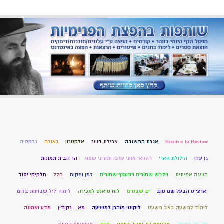
Desires to Bestow
אגרת התשובה
אכילת בשר
אלקטרון
גאולה
גלקסיה
גן עדן
הילולת הארי
הלוואי אותי עזבו ותורתי שמור
הר הבית תמונות
השגה אמיתית
וילבש שחורים ויתעטף שחורים
זמן ומקום
חלל
חלקיקי יסוד
יארצייט הבעל שם טוב
יב שבטים
לוח סיאנס למכירה
לימוד ליל שבועות בזום
לימוד לתשעה באב תשעט
ליקוטי מוהרן למשיעה
מא – רקודין
מדע ואמונה