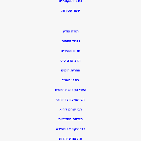
כתבי המקובלים
ע
שר ספירות
תורה ומדע
גלגול נשמות
חגים ומועדים
הרב אדם סיני
אחרית הימים
כתבי האר”י
הארי הקדוש ציטוטים
רבי שמעון בר יוחאי
רבי יצחק לוריא
תפיסת המציאות
רבי יעקב אבוחצירא
תת מודע יהדות