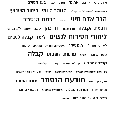
בעל הסולם
אמונה
אדם סיני
אהבה
אפיקי חכמה
הזוהר היומי
היסוד השבועי
האם מותר לנשים ללמוד קבלה
הרב אדם סיני
חכמת הנסתר
זוגיות
חכמת הקבלה
יוני כהן
יעקב
ל"ג בעומר
טו בשבט
יצחק
לימודי חסידות לנשים
לימוד קבלה לנשים
מיסטיקה
ליקוטי מוהר"ן
סוכות
מיסטיקה יהודית
מלחמה
קבלה
פרשת השבוע
ספר הזוהר
פורים
קבלה למתחיל
קורונה
קבלה מעשית
קליפות
שיעורי קבלה לנשים
רבי ברוך שלום הלוי אשלג
רבי חיים ויטאל
רשבי
תודעת הנסתר
תורת הנסתר
שערי קדושה
תורת הקבלה
תיקוני הזוהר
תורת הסוד
תיקון ליל שבועות
תלמוד עשר הספירות
תפילה