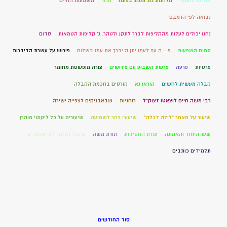
מה זה לשמה
מלחמת גוג ומגוג בפתח
מרור
משמעות החיים
נבואה לפי הרמבם
נחנו יכולים לעלות מהקליפות לברר לתקן ולטהר. ג' קליפות הטמאות
סדום
סמים השפעות
פ – ה עז לעמו יתן ה יברך את עמו בשלום
פירוש על עשרת הדיברות
פרטיות
פרעה
פרשת השבוע עם פירושים
צורה מופשטת מחומר
קבלה מעשית לחשים
קוראו נא
קורסים בחכמת הקבלה
רבי משה חיים לוצאטו זצוק"ל
רוחניות
שבאבניקים לצפייה ישירה
שיעור על מאמר "לילה דכלה"
שיעורי זהר לשמיעה
שיעורים על כל ליקוטי מוהרן
שער היחוד והאמונה
תורת החסידות
תורת משה
תיקוני הזוהר לפי מאמרים
תלמידים כותבים
סוד החודשים