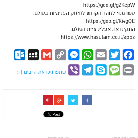
https://goo.gl/gZKcpW
עשו מנוי לזוהר הקדוש לחיזוק הפנימיות בעולם:
https://goo.gl/Ki4gQE
התקינו את אפליקציית הסולם:
https://www.hasulam.co.il/apps
ok.com
MySpace
Gmail
Copy
Messenger
WhatsApp
Email
Twitter
Facebook
Link
Viber
Telegram
Skype
Message
Print
שתפו וזכו את הרבים (-: