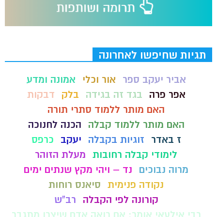
תגיות שחיפשו לאחרונה
אביר יעקב ספר
אור וכלי
אמונה ומדע
אפר פרה
בגד זה בגידה
בלק
דבקות
האם מותר ללמוד סתרי תורה
האם מותר ללמוד קבלה
הכנה לחנוכה
ז באדר
זוגיות בקבלה
יעקב
כרפס
לימודי קבלה רחובות
מעלת הזוהר
מרוה נבוכים
נד – ויהי מקץ שנתים ימים
נקודה פנימית
סיאנס רוחות
קורונה לפי הקבלה
רב"ש
רבי אילעאי אומר: אם רואה אדם שיצרו מתגבר