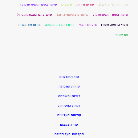
רבי יהודה לייב אשלג
שדים ורוחות
שופטים
שיעור בספר התניא פרק כד
שיעור בספר התניא פרק ל
שיעורים בתיקוני הזוהר
שיש בהם התבוננות גדול
שערי קדושה שער ו
תולדות הארי
תורת הקבלה ומהותה
תורתו של משיח
תת אטום
סוד החודשים
סודות התפילה
זוגיות ומשפחה
תורת החסידות
עולמות העליונים
סוד הצמצום
הקדמות בעל הסולם