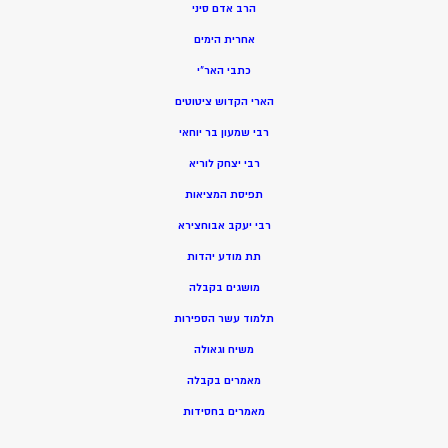
הרב אדם סיני
אחרית הימים
כתבי האר”י
הארי הקדוש ציטוטים
רבי שמעון בר יוחאי
רבי יצחק לוריא
תפיסת המציאות
רבי יעקב אבוחצירא
תת מודע יהדות
מושגים בקבלה
תלמוד עשר הספירות
משיח וגאולה
מאמרים בקבלה
מאמרים בחסידות