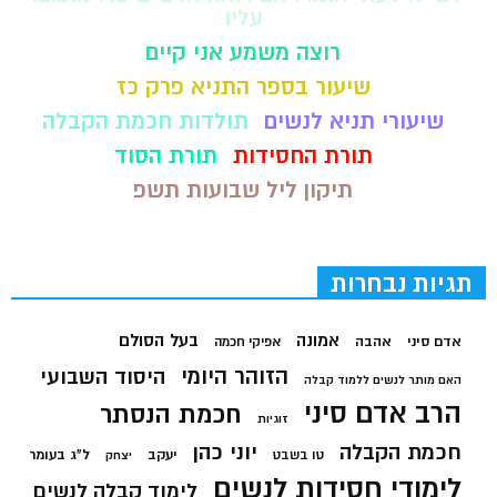
עליו
רוצה משמע אני קיים
שיעור בספר התניא פרק כז
שיעורי תניא לנשים
תולדות חכמת הקבלה
תורת החסידות
תורת הסוד
תיקון ליל שבועות תשפ
תגיות נבחרות
בעל הסולם
אמונה
אדם סיני
אהבה
אפיקי חכמה
הזוהר היומי
היסוד השבועי
האם מותר לנשים ללמוד קבלה
הרב אדם סיני
חכמת הנסתר
זוגיות
חכמת הקבלה
יוני כהן
יעקב
ל"ג בעומר
טו בשבט
יצחק
לימודי חסידות לנשים
לימוד קבלה לנשים