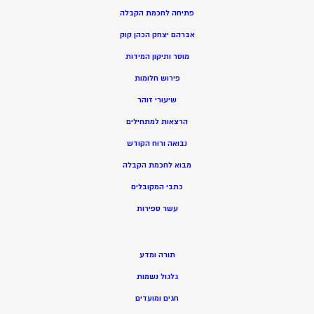
פתיחה לחכמת הקבלה
אברהם יצחק הכהן קוק
מוסר ותיקון המידות
פירוש חלומות
שיעורי זוהר
הרצאות למתחילים
נבואה ורוח הקודש
מ
בוא לחכמת הקבלה
כתבי המקובלים
ע
שר ספירות
תורה ומדע
גלגול נשמות
חגים ומועדים