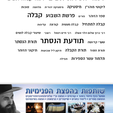
מיסטיקה
ליקוטי מוהר"ן
סוכות
מיסטיקה יהודית
מלחמה
קבלה
פרשת השבוע
ספר הזוהר
פורים
קבלה למתחיל
קורונה
קבלה מעשית
קליפות
שיעורי קבלה לנשים
רבי ברוך שלום הלוי אשלג
רבי חיים ויטאל
רשבי
תודעת הנסתר
תורת הנסתר
שערי קדושה
תורת הקבלה
תיקוני הזוהר
תורת הסוד
תיקון ליל שבועות
תלמוד עשר הספירות
תפילה