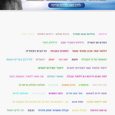
איזוטפ
בחירות 2015 תאריך
ברכת שלום - דרגות הסולם
גלגולי שלג
האדם עץ השדה
הילולא האביר יעקב
הילולא הארי
הלוואי אותי עזבו ותורתי שמור
הסתרת השגחה
הר הבית ויקיפדיה
התאמה על פי הקבלה
חוקת
יעוץ זוגי
יצחק
ירושלים
להידבק בצדיק האמת
לימוד תלמוד עשר הספירות לנשים
לימודי חסידות לנשים
למה נשים חייבות גם ללמוד קבלה
מאמרי הסולם
מה מותר ללמוד בתשעה באב
מהירות האור
מיסתורין
מירון תשפב
מכתבים
מעלות הסולם שיעורים
משה חיים לוצאטו
מתי צום פורים
נזקי הסמים
נתן מנמירוב
סגולות לזיווג
ספר ליקוטי מוהרן
פסח 2015
צז – אלקים אל דמי לך אל תחרש ואל תשקט אל
צניעות האישה
קבלה ונשים
קבלה מעשית יצחק מזרחי
רבבה
רבי חיים ויטאל