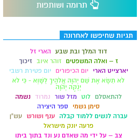
תגיות שחיפשו לאחרונה
דוד המלך ובת שבע
הארי זל
ז – ואלה המשפטים
זוהר איוב
זיכוך
יארצייט הארי
יום הכיפורים
יום פטירת רשבי
לֹא תִשָּׂא אֶת שֵׁם יְהוָה אֱלֹהֶיךָ לַשָּׁוְא - כִּי לֹא
יְנַקֶּה יְהֹוָה
להתאסלם
לוט
מזל שור
נמרוד
נשמה
סימן גשמי
ספר היצירה
עברה לנשים ללמוד קבלה
ענף ושורש
עש"ן
פרעה יונק מישראל
צב – על ידי מה שאדם נע ונד בתוך ביתו