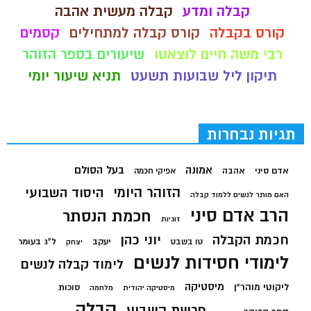
קבלה ומדע
קבלה מעשית אהבה
קורס בקבלה
קורס קבלה למתחילים
קסמים
רבי משה חיים לוצאטו
שיעורים בספר הזוהר
תיקון ליל שבועות תשעט
תניא שיעור יומי
תגיות נבחרות
בעל הסולם
אמונה
אדם סיני
אהבה
אפיקי חכמה
הזוהר היומי
היסוד השבועי
האם מותר לנשים ללמוד קבלה
הרב אדם סיני
חכמת הנסתר
זוגיות
חכמת הקבלה
יוני כהן
יעקב
ל"ג בעומר
טו בשבט
יצחק
לימודי חסידות לנשים
לימוד קבלה לנשים
מיסטיקה
ליקוטי מוהר"ן
סוכות
מיסטיקה יהודית
מלחמה
קבלה
פרשת השבוע