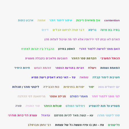
contention
איך מוציאים דיבוק
איסור לימוד זוהר
אמונה
ארבע כוסות
בתיה בת פרעה
גריסא
דבר תורה לניחום אבלים
דינים
האדם לא נבחן לפי ירידותיו אלא לפי מה שיכול לעלות מהן
האם מותר לאישה ללמוד זוהר?
האסון במירון
ההבדל בין יהדות למזרח
הכותל המערבי
הקדמת ספר הזוהר
השבעת מלאכים בקבלה מעשית
התאמת נשמות
וישלח
זוגיות בתודעת הנסתר
זוהמת הנחש
חירות היחיד
חשיבות לימוד קבלה
טומאה
טז – האי כורא דאפיק רישה ממיא
יום ירושלים 2021
יסוד
יסודות בפנימיות
כוח הכבידה
ליקוטי מוהר ן סגולות
למי מותר ללמוד זוהר
מאמרי הסולם
מגילת אסתר
מריחואנה לפי ההלכה
משפיע על מנת להשפיע
ניוזלטר הסולם
סגולות הזוהר
סוד התורה
סורה
ספר ליקוטי מוהרן
עא – קשה מאד להיות מפרסם
עזאזל
עשרת הדיברות מודרני
פלישתים
צח – נתן בו עיניו ונעשה גל של עצמות
רבי נחמן מברסלב