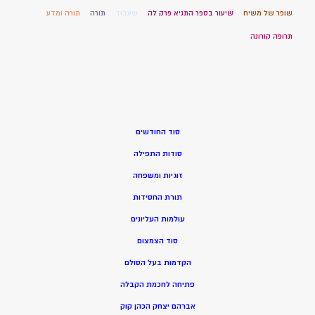
שופר של משיח
שיעור בספר התניא פרק לה
שעבוד
תורה
תורה ומדע
תרופה קורונה
סוד החודשים
סודות התפילה
זוגיות ומשפחה
תורת החסידות
עולמות העליונים
סוד הצמצום
הקדמות בעל הסולם
פתיחה לחכמת הקבלה
אברהם יצחק הכהן קוק