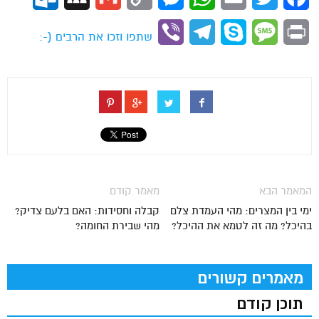
Link
Viber
Telegram
Skype
Message
Print
שתפו וזכו את הרבים (-:
המאמר הבא
מאמר קודם
ימי בין המצרים: מהי העמדת צלם
קבלה וחסידות: האם בלעם צדיק?
בהיכל? מה זה לטמא את ההיכל?
מהי שבירת החומה?
מאמרים קשורים
תוכן קודם