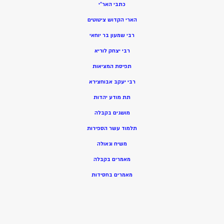
כתבי האר”י
הארי הקדוש ציטוטים
רבי שמעון בר יוחאי
רבי יצחק לוריא
תפיסת המציאות
רבי יעקב אבוחצירא
תת מודע יהדות
מושגים בקבלה
תלמוד עשר הספירות
משיח וגאולה
מאמרים בקבלה
מאמרים בחסידות