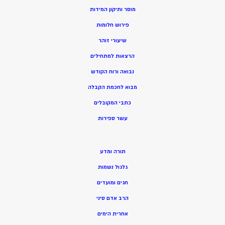
מוסר ותיקון המידות
פירוש חלומות
שיעורי זוהר
הרצאות למתחילים
נבואה ורוח הקודש
מ
בוא לחכמת הקבלה
כתבי המקובלים
ע
שר ספירות
תורה ומדע
גלגול נשמות
חגים ומועדים
הרב אדם סיני
אחרית הימים